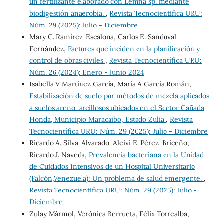
un fertilizante elaborado con Lemna sp. mediante
biodigestión anaerobia.
,
Revista Tecnocientífica URU:
Núm. 29 (2025): Julio - Diciembre
Mary C. Ramírez-Escalona, Carlos E. Sandoval-
Fernández,
Factores que inciden en la planificación y
control de obras civiles
,
Revista Tecnocientífica URU:
Núm. 26 (2024): Enero - Junio 2024
Isabella V Martínez García, María A García Román,
Estabilización de suelo por métodos de mezcla aplicados
a suelos areno–arcillosos ubicados en el Sector Cañada
Honda, Municipio Maracaibo, Estado Zulia
,
Revista
Tecnocientífica URU: Núm. 29 (2025): Julio - Diciembre
Ricardo A. Silva-Alvarado, Aleivi E. Pérez-Briceño,
Ricardo J. Naveda,
Prevalencia bacteriana en la Unidad
de Cuidados Intensivos de un Hospital Universitario
(Falcón,Venezuela): Un problema de salud emergente.
,
Revista Tecnocientífica URU: Núm. 29 (2025): Julio -
Diciembre
Zulay Mármol, Verónica Berrueta, Félix Torrealba,