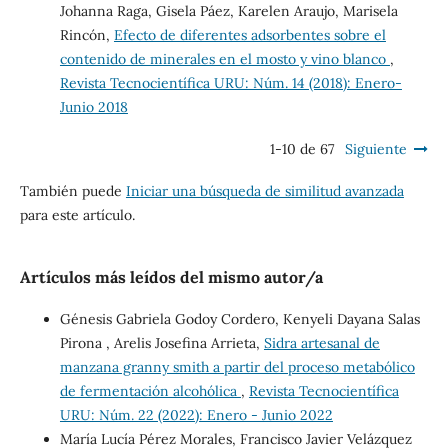
Johanna Raga, Gisela Páez, Karelen Araujo, Marisela
Rincón,
Efecto de diferentes adsorbentes sobre el
contenido de minerales en el mosto y vino blanco
,
Revista Tecnocientífica URU: Núm. 14 (2018): Enero-
Junio 2018
1-10 de 67
Siguiente
También puede
Iniciar una búsqueda de similitud avanzada
para este artículo.
Artículos más leídos del mismo autor/a
Génesis Gabriela Godoy Cordero, Kenyeli Dayana Salas
Pirona , Arelis Josefina Arrieta,
Sidra artesanal de
manzana granny smith a partir del proceso metabólico
de fermentación alcohólica
,
Revista Tecnocientífica
URU: Núm. 22 (2022): Enero - Junio 2022
María Lucía Pérez Morales, Francisco Javier Velázquez