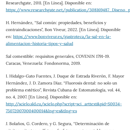
Researchgate, 2011. [En Línea]. Disponible en:
https://www.researchgate.net/publication/308169487_Diseno_
H. Hernández, “Sal común: propiedades, beneficios y
contraindicaciones”, Bon Viveur, 2022. [En Línea]. Disponible
en:
https://www.bonviveur.es/gastroteca/la-sal-en-la-
alimentacion-historia-tipos-y-salud
Sal comestible: requisitos generales, COVENIN 1791-19.
Caracas, Venezuela: Fondonorma, 2019.
I. Hidalgo-Gato Fuentes, J. Duque de Estrada Riverón, F. Mayor
Hernández, J. D. Zamora Díaz. “Fluorosis dental: no solo un
problema estético”, Revista Cubana de Estomatología, vol. 44,
no. 4, 2007. [En Línea]. Disponible en:
http://scielo.sld.cu/scielo.php?script=sci_arttext&pid=S0034-
75072007000400014&lng=es&tlng=es
J. Bolaños, G. Cordero, y G. Segura, “Determinación de