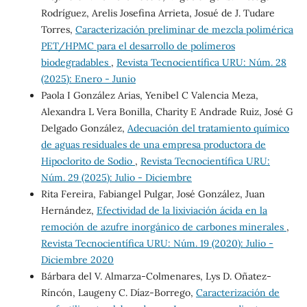
Rodríguez, Arelis Josefina Arrieta, Josué de J. Tudare
Torres,
Caracterización preliminar de mezcla polimérica
PET/HPMC para el desarrollo de polímeros
biodegradables
,
Revista Tecnocientífica URU: Núm. 28
(2025): Enero - Junio
Paola I González Arias, Yenibel C Valencia Meza,
Alexandra L Vera Bonilla, Charity E Andrade Ruiz, José G
Delgado González,
Adecuación del tratamiento químico
de aguas residuales de una empresa productora de
Hipoclorito de Sodio
,
Revista Tecnocientífica URU:
Núm. 29 (2025): Julio - Diciembre
Rita Fereira, Fabiangel Pulgar, José González, Juan
Hernández,
Efectividad de la lixiviación ácida en la
remoción de azufre inorgánico de carbones minerales
,
Revista Tecnocientífica URU: Núm. 19 (2020): Julio -
Diciembre 2020
Bárbara del V. Almarza-Colmenares, Lys D. Oñatez-
Ríncón, Laugeny C. Díaz-Borrego,
Caracterización de