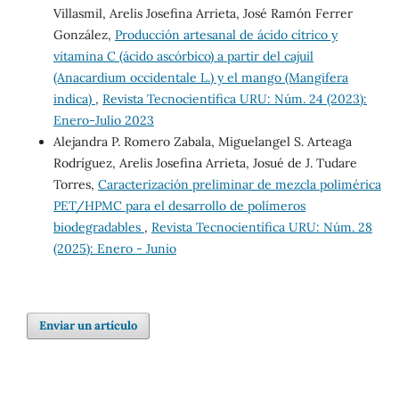
Villasmil, Arelis Josefina Arrieta, José Ramón Ferrer
González,
Producción artesanal de ácido cítrico y
vitamina C (ácido ascórbico) a partir del cajuil
(Anacardium occidentale L.) y el mango (Mangifera
indica)
,
Revista Tecnocientífica URU: Núm. 24 (2023):
Enero-Julio 2023
Alejandra P. Romero Zabala, Miguelangel S. Arteaga
Rodríguez, Arelis Josefina Arrieta, Josué de J. Tudare
Torres,
Caracterización preliminar de mezcla polimérica
PET/HPMC para el desarrollo de polímeros
biodegradables
,
Revista Tecnocientífica URU: Núm. 28
(2025): Enero - Junio
Enviar un artículo