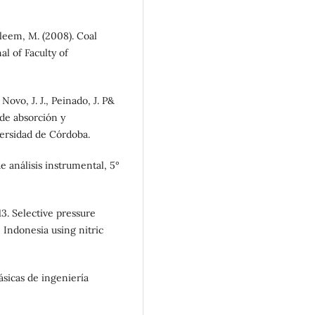
aleem, M. (2008). Coal
al of Faculty of
, Novo, J. J., Peinado, J. P&
 de absorción y
versidad de Córdoba.
de análisis instrumental, 5°
13. Selective pressure
m Indonesia using nitric
ásicas de ingeniería