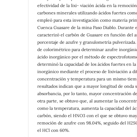
efectividad de la lixi- viación ácida en la remoció
carbones minerales utilizando ácidos fuertes como
empleó para esta investigación como materia prim
Cuenca Guasare de la mina Paso Diablo. Durante e
caracterizó el carbón de Guasare en función del a
porcentaje de azufre y granulometría pulverizada
de colorimétrico para determinar azufre inorgáni
ácido inorgánico por el método de espectrofotom
determinó la capacidad de los ácidos fuertes en l
inorgánico mediante el proceso de lixiviación a d
concentración y temperatura para un mismo tiemp
resultados indican que a mayor longitud de onda 
absorbancia, por lo tanto, mayor concentración de
otra parte, se obtuvo que, al aumentar la concentra
como la temperatura, aumenta la capacidad del ác
carbón, siendo el HNO3 con el que se obtuvo may
remoción de azufre con 98.04%, seguido del H2SO
el HCl con 60%.