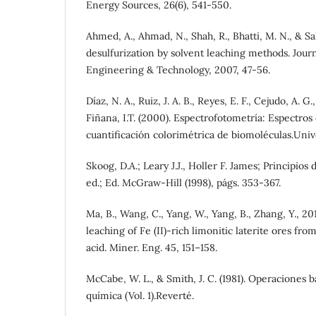
Energy Sources, 26(6), 541-550.
Ahmed, A., Ahmad, N., Shah, R., Bhatti, M. N., & S
desulfurization by solvent leaching methods. Journ
Engineering & Technology, 2007, 47-56.
Díaz, N. A., Ruiz, J. A. B., Reyes, E. F., Cejudo, A. G.
Fiñana, I.T. (2000). Espectrofotometría: Espectros
cuantificación colorimétrica de biomoléculas.Uni
Skoog, D.A.; Leary J.J., Holler F. James; Principios 
ed.; Ed. McGraw-Hill (1998), págs. 353-367.
Ma, B., Wang, C., Yang, W., Yang, B., Zhang, Y., 20
leaching of Fe (II)-rich limonitic laterite ores fro
acid. Miner. Eng. 45, 151–158.
McCabe, W. L., & Smith, J. C. (1981). Operaciones b
química (Vol. 1).Reverté.