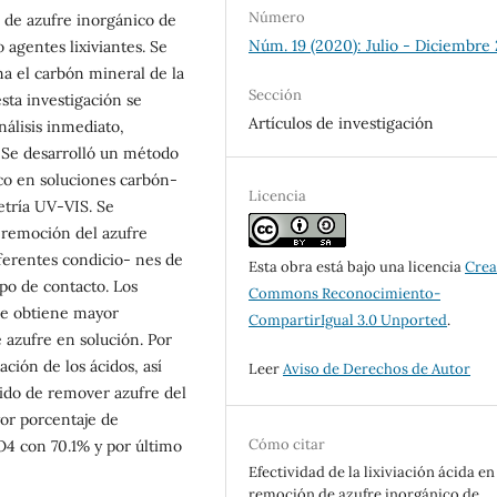
Número
n de azufre inorgánico de
Núm. 19 (2020): Julio - Diciembre
 agentes lixiviantes. Se
a el carbón mineral de la
Sección
sta investigación se
Artículos de investigación
nálisis inmediato,
. Se desarrolló un método
co en soluciones carbón-
Licencia
etría UV-VIS. Se
a remoción del azufre
iferentes condicio- nes de
Esta obra está bajo una licencia
Crea
o de contacto. Los
Commons Reconocimiento-
se obtiene mayor
CompartirIgual 3.0 Unported
.
 azufre en solución. Por
ción de los ácidos, así
Leer
Aviso de Derechos de Autor
ido de remover azufre del
or porcentaje de
Cómo citar
4 con 70.1% y por último
Efectividad de la lixiviación ácida en
remoción de azufre inorgánico de