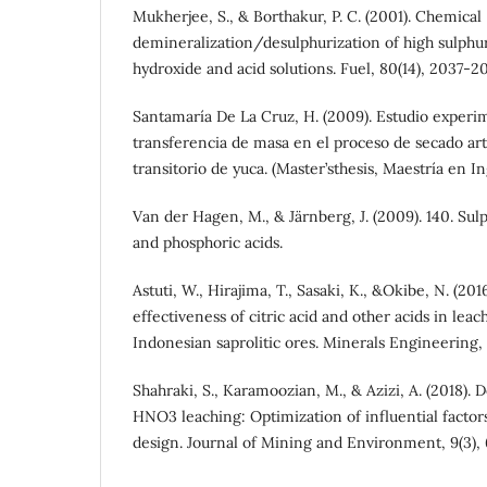
Mukherjee, S., & Borthakur, P. C. (2001). Chemical
demineralization/desulphurization of high sulphu
hydroxide and acid solutions. Fuel, 80(14), 2037-2
Santamaría De La Cruz, H. (2009). Estudio exper
transferencia de masa en el proceso de secado arti
transitorio de yuca. (Master’sthesis, Maestría en I
Van der Hagen, M., & Järnberg, J. (2009). 140. Sulp
and phosphoric acids.
Astuti, W., Hirajima, T., Sasaki, K., &Okibe, N. (20
effectiveness of citric acid and other acids in lea
Indonesian saprolitic ores. Minerals Engineering, 
Shahraki, S., Karamoozian, M., & Azizi, A. (2018). D
HNO3 leaching: Optimization of influential fact
design. Journal of Mining and Environment, 9(3),