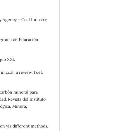
gy Agency – Coal Industry
Programa de Educación
glo XXI.
in coal: a review. Fuel,
l carbón mineral para
ad. Revista del Instituto
lógica, Minera,
ion via different methods.