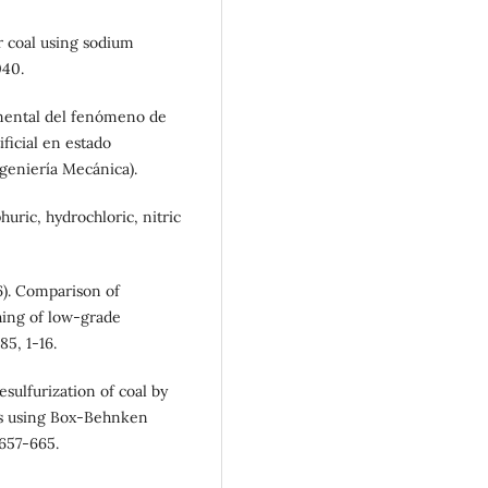
r coal using sodium
040.
imental del fenómeno de
ficial en estado
ngeniería Mecánica).
huric, hydrochloric, nitric
16). Comparison of
ching of low-grade
85, 1-16.
esulfurization of coal by
ors using Box-Behnken
 657-665.