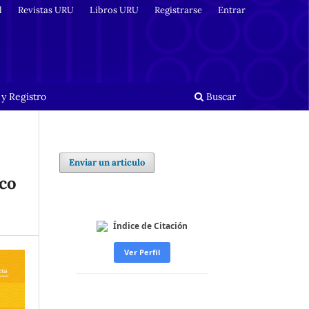
l
Revistas URU
Libros URU
Registrarse
Entrar
y Registro
Buscar
Enviar un artículo
ico
Índice de Citación
Ver Perfil