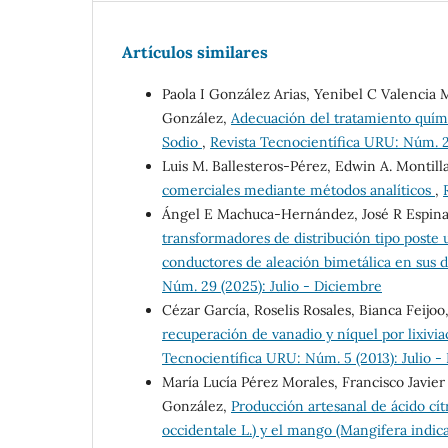
Artículos similares
Paola I González Arias, Yenibel C Valencia 
González,
Adecuación del tratamiento quím
Sodio
,
Revista Tecnocientífica URU: Núm. 2
Luis M. Ballesteros-Pérez, Edwin A. Montilla
comerciales mediante métodos analíticos
,
Ángel E Machuca-Hernández, José R Espina
transformadores de distribución tipo poste 
conductores de aleación bimetálica en sus
Núm. 29 (2025): Julio - Diciembre
Cézar García, Roselis Rosales, Bianca Feijo
recuperación de vanadio y níquel por lixivia
Tecnocientífica URU: Núm. 5 (2013): Julio 
María Lucía Pérez Morales, Francisco Javier 
González,
Producción artesanal de ácido cítr
occidentale L.) y el mango (Mangifera indic