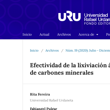
Inicio
Actual
Archivos
Acerca de
Po
Inicio
/
Archivos
/
Núm. 19 (2020): Julio - Dicie
Efectividad de la lixiviación
de carbones minerales
Rita Fereira
Universidad Rafael Urdaneta
Fabiangel Pulgar