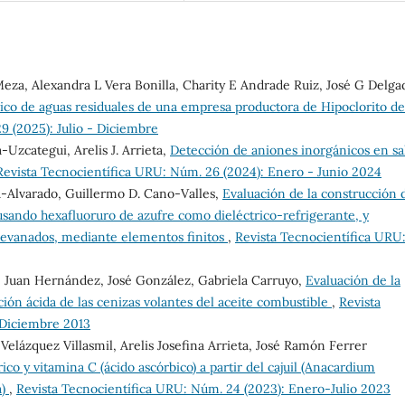
Meza, Alexandra L Vera Bonilla, Charity E Andrade Ruiz, José G Delga
ico de aguas residuales de una empresa productora de Hipoclorito de
9 (2025): Julio - Diciembre
-Uzcategui, Arelis J. Arrieta,
Detección de aniones inorgánicos en sa
Revista Tecnocientífica URU: Núm. 26 (2024): Enero - Junio 2024
-Alvarado, Guillermo D. Cano-Valles,
Evaluación de la construcción 
usando hexafluoruro de azufre como dieléctrico-refrigerante, y
 devanados, mediante elementos finitos
,
Revista Tecnocientífica URU
o, Juan Hernández, José González, Gabriela Carruyo,
Evaluación de la
ción ácida de las cenizas volantes del aceite combustible
,
Revista
- Diciembre 2013
Velázquez Villasmil, Arelis Josefina Arrieta, José Ramón Ferrer
ico y vitamina C (ácido ascórbico) a partir del cajuil (Anacardium
a)
,
Revista Tecnocientífica URU: Núm. 24 (2023): Enero-Julio 2023