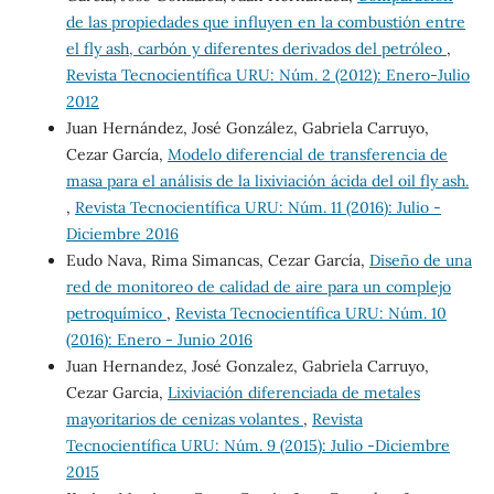
de las propiedades que influyen en la combustión entre
el fly ash, carbón y diferentes derivados del petróleo
,
Revista Tecnocientífica URU: Núm. 2 (2012): Enero-Julio
2012
Juan Hernández, José González, Gabriela Carruyo,
Cezar García,
Modelo diferencial de transferencia de
masa para el análisis de la lixiviación ácida del oil fly ash.
,
Revista Tecnocientífica URU: Núm. 11 (2016): Julio -
Diciembre 2016
Eudo Nava, Rima Simancas, Cezar García,
Diseño de una
red de monitoreo de calidad de aire para un complejo
petroquímico
,
Revista Tecnocientífica URU: Núm. 10
(2016): Enero - Junio 2016
Juan Hernandez, José Gonzalez, Gabriela Carruyo,
Cezar Garcia,
Lixiviación diferenciada de metales
mayoritarios de cenizas volantes
,
Revista
Tecnocientífica URU: Núm. 9 (2015): Julio -Diciembre
2015