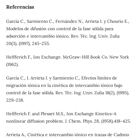
Referencias
García C., Sarmiento C., Fernández N., Arrieta I. y Chourio E.,
Modelos de difusión con control de la fase sólida para
adsorción e intercambio iónico, Rev. Téc. Ing. Univ. Zulia
20(3), (1997), 245-255.
Helfferich F., Ion Exchange. McGraw-Hill Book Co. New York
(1962).
García C., I. Arrieta I. y Sarmiento C., Efectos límites de
migración iónica en la cinética de intercambio iónico bajo
control de la fase sólida. Rev. Téc. Ing. Univ. Zulia 18(2), (1995),
229-238.
Helfferich F. and Plesset M.S., Ion Exchange Kinetics-A
nonlinear diffusion problem. J. Chem. Phys. 28, (1958),418-425.
Arrieta A., Cinética e intercambio iónico en trazas de Cadmio