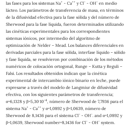
+
++
-
-
las fases para los sistemas Na
- Ca
y Cl
- OH
en medio
lácteo. Los parámetros de transferencia de masa, en términos
de la difusividad efectiva para la fase sólida y del número de
Sherwood para la fase líquida, fueron determinados utilizando
las cinéticas experimentales para los correspondientes
sistemas iónicos, por intermedio del algoritmo de
optimización de Nelder – Mead. Los balances diferenciales en
derivadas parciales para la fase sólida, interfase líquido – sólido
y fase líquida, se resolvieron por combinación de los métodos
numéricos de colocación ortogonal, Runge – Kutta y Reguli –
Falsi. Los resultados obtenidos indican que la cinética
experimental de intercambio iónico binario en leche, puede
expresarse a través del modelo de Langmiur de difusividad
efectiva, con los siguientes parámetros de transferencia;
.
-4
α=6,1328 y β=5,30
10
, número de Sherwood de 7,7936 para el
+
++
sistema Na
- Ca
y α=1,0892 y β=1,0639, número de
-
-
Sherwood de 8,1436 para el sistema Cl
- OH
. and α=1,0892 y
-
-
β=1,0639, Sherwood number=8,1436 for Cl
- OH
system.