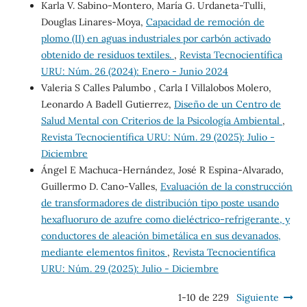
Karla V. Sabino-Montero, María G. Urdaneta-Tulli,
Douglas Linares-Moya,
Capacidad de remoción de
plomo (II) en aguas industriales por carbón activado
obtenido de residuos textiles.
,
Revista Tecnocientífica
URU: Núm. 26 (2024): Enero - Junio 2024
Valeria S Calles Palumbo , Carla I Villalobos Molero,
Leonardo A Badell Gutierrez,
Diseño de un Centro de
Salud Mental con Criterios de la Psicología Ambiental
,
Revista Tecnocientífica URU: Núm. 29 (2025): Julio -
Diciembre
Ángel E Machuca-Hernández, José R Espina-Alvarado,
Guillermo D. Cano-Valles,
Evaluación de la construcción
de transformadores de distribución tipo poste usando
hexafluoruro de azufre como dieléctrico-refrigerante, y
conductores de aleación bimetálica en sus devanados,
mediante elementos finitos
,
Revista Tecnocientífica
URU: Núm. 29 (2025): Julio - Diciembre
1-10 de 229
Siguiente