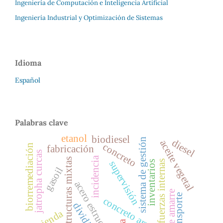
Ingeniería de Computación e Inteligencia Artificial
Ingeniería Industrial y Optimización de Sistemas
Idioma
Español
Palabras clave
etanol
biodiesel
sistema de gestión
diesel
aceite vegetal
concreto
biorremediación
fabricación
jatropha curcas
incidencia
estructuras mixtas
fuerzas internas
supervisión
inventarios
gasoil
acero estructura
vigas de amarre
transporte
concreto armado
dividivi
vivienda