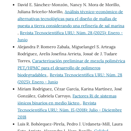
David E. Sánchez-Monzón, Nancy N. Mora de Morillo,
Juliana Briceño-Morillo,
Análisis técnico-económico de
alternativas tecnológicas para el diseño de mallas de
puesta a tierra considerando una refinería de sal marina
,
Revista Tecnocientífica URU: Núm. 28 (2025): Enero -
Junio
Alejandra P. Romero Zabala, Miguelangel S. Arteaga
Rodríguez, Arelis Josefina Arrieta, Josué de J. Tudare
Torres,
Caracterización preliminar de mezcla polimérica
PET/HPMC para el desarrollo de polímeros
biodegradables
,
Revista Tecnocientífica URU: Núm. 28
(2025): Enero - Junio
Miriam Rodríguez, Cézar García, Karina Martínez, José
González, Gabriela Carruyo,
Factores Ri de sistemas
iónicos binarios en medio lácteo
,
Revista
Tecnocientífica URU: Núm. 15 (2018): Julio - Diciembre
2018
Luis R. Bohórquez-Pirela, Pedro J. Urdaneta-Mill, Laura