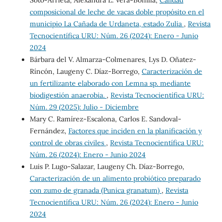
Soto-Arrieta, Alexandra L. Vera-Bonilla,
Calidad
composicional de leche de vacas doble propósito en el
municipio La Cañada de Urdaneta, estado Zulia
,
Revista
Tecnocientífica URU: Núm. 26 (2024): Enero - Junio
2024
Bárbara del V. Almarza-Colmenares, Lys D. Oñatez-
Ríncón, Laugeny C. Díaz-Borrego,
Caracterización de
un fertilizante elaborado con Lemna sp. mediante
biodigestión anaerobia.
,
Revista Tecnocientífica URU:
Núm. 29 (2025): Julio - Diciembre
Mary C. Ramírez-Escalona, Carlos E. Sandoval-
Fernández,
Factores que inciden en la planificación y
control de obras civiles
,
Revista Tecnocientífica URU:
Núm. 26 (2024): Enero - Junio 2024
Luis P. Lugo-Salazar, Laugeny Ch. Díaz-Borrego,
Caracterización de un alimento probiótico preparado
con zumo de granada (Punica granatum)
,
Revista
Tecnocientífica URU: Núm. 26 (2024): Enero - Junio
2024