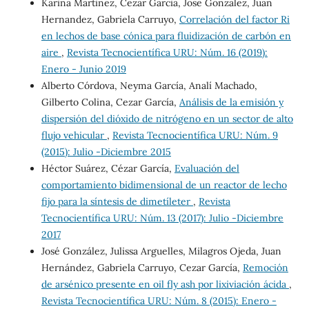
Karina Martinez, Cezar Garcia, Jose Gonzalez, Juan
Hernandez, Gabriela Carruyo,
Correlación del factor Ri
en lechos de base cónica para fluidización de carbón en
aire
,
Revista Tecnocientífica URU: Núm. 16 (2019):
Enero - Junio 2019
Alberto Córdova, Neyma García, Analí Machado,
Gilberto Colina, Cezar García,
Análisis de la emisión y
dispersión del dióxido de nitrógeno en un sector de alto
flujo vehicular
,
Revista Tecnocientífica URU: Núm. 9
(2015): Julio -Diciembre 2015
Héctor Suárez, Cézar García,
Evaluación del
comportamiento bidimensional de un reactor de lecho
fijo para la síntesis de dimetíleter
,
Revista
Tecnocientífica URU: Núm. 13 (2017): Julio -Diciembre
2017
José González, Julissa Arguelles, Milagros Ojeda, Juan
Hernández, Gabriela Carruyo, Cezar García,
Remoción
de arsénico presente en oil fly ash por lixiviación ácida
,
Revista Tecnocientífica URU: Núm. 8 (2015): Enero -