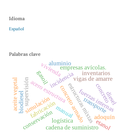
Idioma
Español
Palabras clave
aluminio
vivienda
empresas avícolas.
gasoil
inventarios
incidencia
vigas de amarre
supervisión
aceite vegetal
acero estructura
estructuras mixtas
concreto
concreto armado
fuerzas internas
diesel
biodiesel
simulación
transporte
fabricación
manual
conservación
adoquín
logística
etanol
cadena de suministro