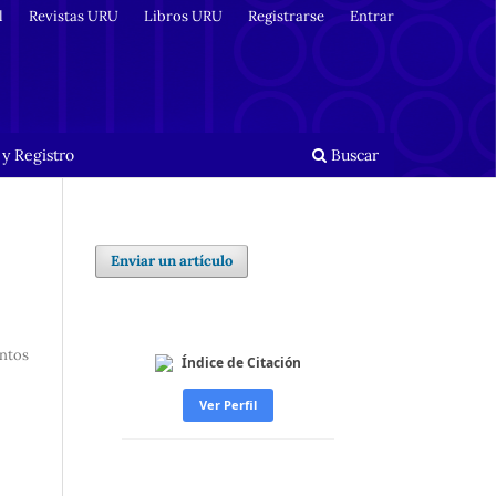
l
Revistas URU
Libros URU
Registrarse
Entrar
y Registro
Buscar
Enviar un artículo
ntos
Índice de Citación
Ver Perfil