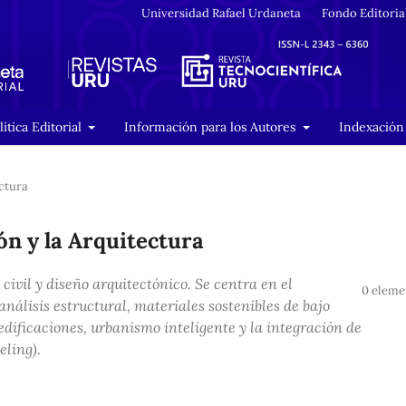
Universidad Rafael Urdaneta
Fondo Editoria
lítica Editorial
Información para los Autores
Indexación 
ctura
ón y la Arquitectura
civil y diseño arquitectónico. Se centra en el
0 eleme
análisis estructural, materiales sostenibles de bajo
edificaciones, urbanismo inteligente y la integración de
eling
).