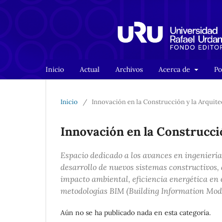
Inicio
Actual
Archivos
Acerca de
Po
Inicio
/
Innovación en la Construcción y la Arquite
Innovación en la Construcci
Espacio dedicado a los avances en ingeniería 
desarrollo de nuevos sistemas constructivos, 
impacto ambiental, eficiencia energética en 
metodologías BIM (
Building Information Mod
Aún no se ha publicado nada en esta categoría.