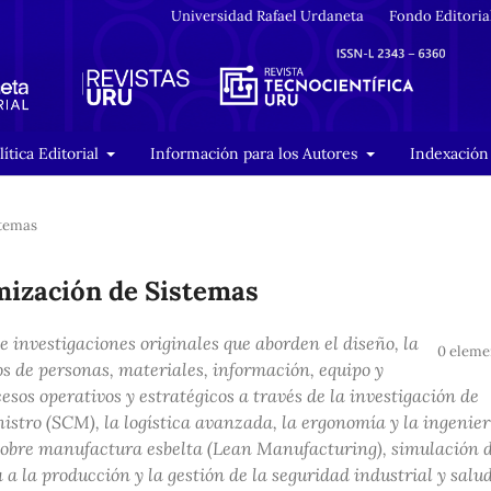
Universidad Rafael Urdaneta
Fondo Editoria
lítica Editorial
Información para los Autores
Indexación 
stemas
imización de Sistemas
e investigaciones originales que aborden el diseño, la
0 eleme
os de personas, materiales, información, equipo y
esos operativos y estratégicos a través de la investigación de
istro (SCM), la logística avanzada, la ergonomía y la ingenier
sobre manufactura esbelta (
Lean Manufacturing
), simulación 
 a la producción y la gestión de la seguridad industrial y salu