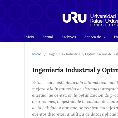
Inicio
Actual
Archivos
Acerca de
Po
Inicio
/
Ingeniería Industrial y Optimización de Si
Ingeniería Industrial y Opt
Esta sección está dedicada a la publicación d
mejora y la instalación de sistemas integrad
energía. Se centra en la optimización de proc
operaciones, la gestión de la cadena de sumin
de la calidad. Asimismo, se reciben trabajos 
eventos discretos, analítica de datos aplicada