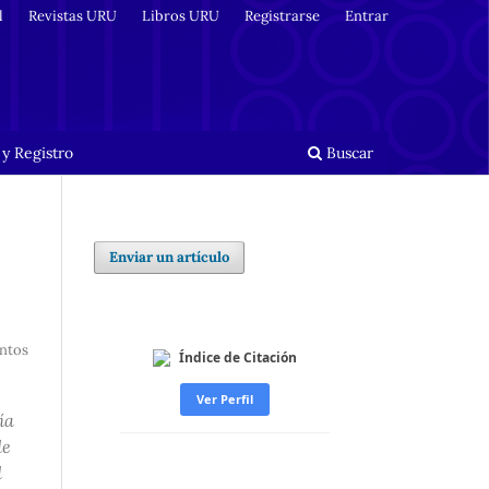
l
Revistas URU
Libros URU
Registrarse
Entrar
y Registro
Buscar
Enviar un artículo
ntos
Índice de Citación
Ver Perfil
ía
de
d