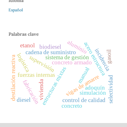
Idioma
Español
Palabras clave
aluminio
acero estructura
etanol
biodiesel
incidencia
cadena de suministro
gasoil
logística
supervisión
sistema de gestión
destilación reactiva
concreto armado
estructuras mixtas
manual
fuerzas internas
vigas de amarre
selectividad
fabricación
vivienda
adoquín
simulación
diesel
control de calidad
concreto