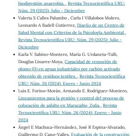
biodigestión anaerobia.
,
Revista Tecnocientífica URU:
Núm. 29 (2025): Julio - Diciembre
Valeria S Calles Palumbo , Carla I Villalobos Molero,
Leonardo A Badell Gutierrez,
Diseño de un Centro de
Salud Mental con Criterios de la Psicología Ambiental
,
Revista Tecnocientífica URU: Núm. 29 (2025): Julio -
Diciembre
Karla V. Sabino-Montero, María G. Urdaneta-Tulli,
Douglas Linares-Moya,
Capacidad de remoción de
plomo (II) en aguas industriales por carbón activado
obtenido de residuos textiles.
,
Revista Tecnocientífica
URU: Núm. 26 (2024): Enero - Junio 2024
Luis E. Forino-Morán, Armando E. Rodríguez-Montero,
Lineamientos para la gestión y control del proceso de
colocación de asfalto en Maracaibo, Zulia
,
Revista
Tecnocientífica URU: Núm. 26 (2024): Enero - Junio
2024
Ángel E Machuca-Hernández, José R Espina-Alvarado,
Guillermo D. Cano-Valles,
Evaluación de la construcción