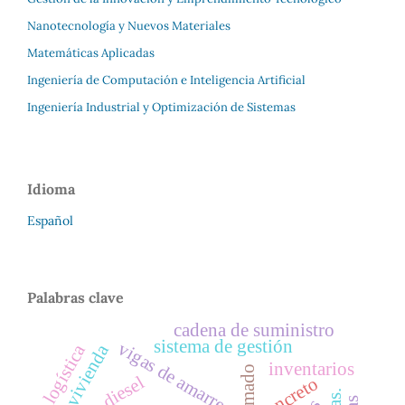
Nanotecnología y Nuevos Materiales
Matemáticas Aplicadas
Ingeniería de Computación e Inteligencia Artificial
Ingeniería Industrial y Optimización de Sistemas
Idioma
Español
Palabras clave
cadena de suministro
sistema de gestión
vigas de amarre
logística
vivienda
inventarios
diesel
concreto