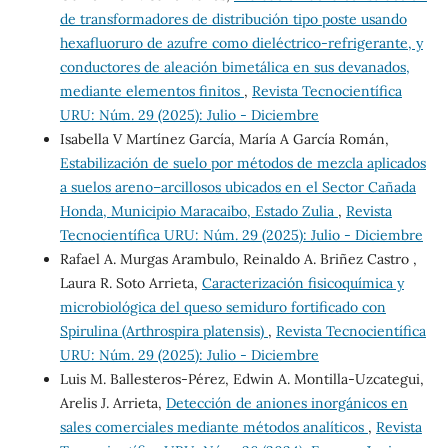
de transformadores de distribución tipo poste usando
hexafluoruro de azufre como dieléctrico-refrigerante, y
conductores de aleación bimetálica en sus devanados,
mediante elementos finitos
,
Revista Tecnocientífica
URU: Núm. 29 (2025): Julio - Diciembre
Isabella V Martínez García, María A García Román,
Estabilización de suelo por métodos de mezcla aplicados
a suelos areno–arcillosos ubicados en el Sector Cañada
Honda, Municipio Maracaibo, Estado Zulia
,
Revista
Tecnocientífica URU: Núm. 29 (2025): Julio - Diciembre
Rafael A. Murgas Arambulo, Reinaldo A. Briñez Castro ,
Laura R. Soto Arrieta,
Caracterización fisicoquímica y
microbiológica del queso semiduro fortificado con
Spirulina (Arthrospira platensis)
,
Revista Tecnocientífica
URU: Núm. 29 (2025): Julio - Diciembre
Luis M. Ballesteros-Pérez, Edwin A. Montilla-Uzcategui,
Arelis J. Arrieta,
Detección de aniones inorgánicos en
sales comerciales mediante métodos analíticos
,
Revista