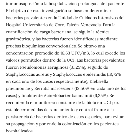
inmunosupresión o la hospitalización prolongada del paciente.
El objetivo de esta investigación se basó en determinar
bacterias prevalentes en la Unidad de Cuidados Intensivos del
Hospital Universitario de Coro, Falcón. Venezuela. Para la
cuantificación de carga bacteriana, se siguió la técnica
gravimétrica, y las bacterias fueron identificadas mediante
pruebas bioquímicas convencionales. Se obtuvo una
concentración promedio de 16,63 UFC/m3, lo cual excede los
valores permitidos dentro de la UCI. Las bacterias prevalentes
fueron Pseudomonas aeruginosa (31,25%), seguido de
Staphylococcus aureus y Staphylococcus epidermidis (18,75%
en cada uno de los casos respectivamente), Klebsiella
pneumoniae y Serratia marcescens (12,50% en cada uno de los
casos) y finalmente Acinetobacter baumannii (6,25%). Se
recomienda el monitoreo constante de la biota en UCI para
establecer medidas de saneamiento y control frente a la
persistencia de bacterias dentro de estos espacios, para evitar
su propagación y por ende la colonización en los pacientes
hospitalizados.