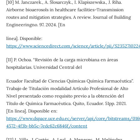
[10] M. Janczarek., A. Ślosarczyk., I. Klapiszewska., J. Riha.
Airborne bioaerosols in healthcare facilities–Transmission
routes and mitigation strategies. A review. Journal of Building
Engineeringno. 97. 2024. [En
línea]. Disponible:
https://www.sciencedirect.com/science/article/pii/S23527102
[11] P. Ochoa. “Revisión de la carga microbiana en áreas
hospitalarias. Universidad Central del
Ecuador Facultad de Ciencias Químicas Química Farmacéutica”.
Trabajo de Titulación modalidad Artículo Profesional de Alto
Nivel presentado como requisito previo a la obtención del
Título de Química Farmacéutica. Quito, Ecuador. 51pp. 2021.
[En línea]. Disponible en:
https://www.dspace.uce.edu.ec/server/api/core/bitstreams/01
4572-4f3b-bb5c-7edc62c6846f/content
[12] L. Villa., J. Cortés., A. Leal., A. Meneses., M. Meléndez.