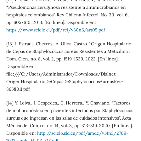
“Pseudomonas aeruginosa resistente a antimicrobianos en
hospitales colombianos”. Rev Chilena Infectol. No. 30, vol. 6,
pp. 605-610. 2013. [En línea]. Disponible en:
https://www.scielo.cl/pdf/rci/v30n6/art05.pdf
[13] J. Estrada-Cherres., A. Ulloa-Castro. “Origen Hospitalario
de Cepas de Staphylococcus aureus Resistentes a Meticilina”.
Dom. Cien, no. 8, vol. 2, pp. 1519-1529. 2022. [En línea].
Disponible en:
file:///C:/Users/Administrador/Downloads/Dialnet-
OrigenHospitalarioDeCepasDeStaphylococcusAureusRes-
8638011.pdf
[14] Y. Leiva., J. Cespedes., C. Herrera., Y. Chaviano. “Factores
de mal pronóstico en pacientes infectados por Staphylococcus
aureus que ingresan en las salas de cuidados intensivos”. Acta
Médica del Centro, no. 14, vol. 3, pp. 313-319. 2020. [En línea].
Disponible en:
http://scielo.sld.cu/pdf/amdc/v14n3/2709-
7927-amdc-14-03-313.pdf