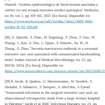
Osatnik. “Análisis epidemiológico de bacteriemias asociadas a
catéter en una terapia intensiva médico quirúrgica”. Medicina,
no. 81, vol. 2, pp. 159-165. 2021. [En línea]. Disponible en:
https://www.scielo.org.ar/pdf/medba/v81n2/1669-9106-
medba-81-02-159.pdf
[18]. G. Qiaozhi., X. Zhao., M. Jingxiang., Y, Zhou., F. Gao., W.
Huang., L. Sun., S. Zhu., L. Lijuan., S. Huimin., Jia, W., H.
Zhang., D. Zhao. “Serratia marcescens outbreak in a neonatal
intensive care unit associated with contaminated handwashing
sinks”. Indian Journal of Medical Microbiology, no. 52, pp.
100741. 2024. [En línea]. Disponible en:
https://www.sciencedirect.com/science/article/pii/S02550857
[19] B. Aiesh., R. Qashou., G. Shemmessian., M. Swaileh., S.
Abutaha., S. Sabateen., S. Barqawi., A. AbuTaha., A Zyoud.
“Nosocomial infections in the surgical intensive care unit: an
observational retrospective study from a large tertiary hospital
in Palestine”. Aiesh et al. BMC Infectious Diseases, no. 23, pp.