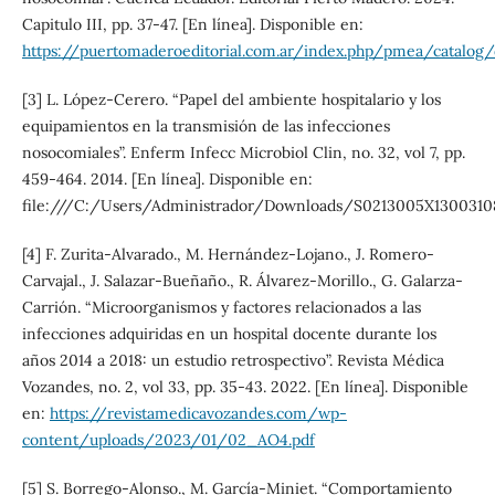
Capitulo III, pp. 37-47. [En línea]. Disponible en:
https://puertomaderoeditorial.com.ar/index.php/pmea/catalog
[3] L. López-Cerero. “Papel del ambiente hospitalario y los
equipamientos en la transmisión de las infecciones
nosocomiales”. Enferm Infecc Microbiol Clin, no. 32, vol 7, pp.
459-464. 2014. [En línea]. Disponible en:
file:///C:/Users/Administrador/Downloads/S0213005X13003108
[4] F. Zurita-Alvarado., M. Hernández-Lojano., J. Romero-
Carvajal., J. Salazar-Bueñaño., R. Álvarez-Morillo., G. Galarza-
Carrión. “Microorganismos y factores relacionados a las
infecciones adquiridas en un hospital docente durante los
años 2014 a 2018: un estudio retrospectivo”. Revista Médica
Vozandes, no. 2, vol 33, pp. 35-43. 2022. [En línea]. Disponible
en:
https://revistamedicavozandes.com/wp-
content/uploads/2023/01/02_AO4.pdf
[5] S. Borrego-Alonso., M. García-Miniet. “Comportamiento