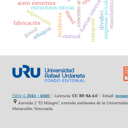
concreto armado
empresas avícolas.
etanolaminas
fuerzas internas
acero estructura
estructuras mixtas
supervisión
etanol
dividivi
incidencia
transporte
fabricación
adoquín
gasoil
manual
ISSN-L
2343 – 6360
Licencia:
CC BY-SA 4.0
Email:
tecnoc
Avenida 2 “El Milagro”, entrada autónoma de la Universidad 
Maracaibo, Venezuela.