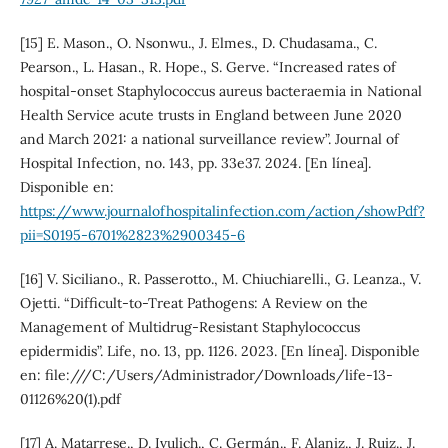
[15] E. Mason., O. Nsonwu., J. Elmes., D. Chudasama., C.
Pearson., L. Hasan., R. Hope., S. Gerve. “Increased rates of
hospital-onset Staphylococcus aureus bacteraemia in National
Health Service acute trusts in England between June 2020
and March 2021: a national surveillance review”. Journal of
Hospital Infection, no. 143, pp. 33e37. 2024. [En línea].
Disponible en:
https://www.journalofhospitalinfection.com/action/showPdf?
pii=S0195-6701%2823%2900345-6
[16] V. Siciliano., R. Passerotto., M. Chiuchiarelli., G. Leanza., V.
Ojetti. “Difficult-to-Treat Pathogens: A Review on the
Management of Multidrug-Resistant Staphylococcus
epidermidis”. Life, no. 13, pp. 1126. 2023. [En línea]. Disponible
en: file:///C:/Users/Administrador/Downloads/life-13-
01126%20(1).pdf
[17] A. Matarrese., D. Ivulich., C. Germán., F. Alaniz., J. Ruiz., J.