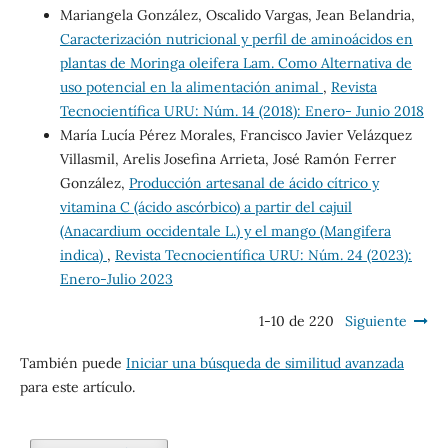
Mariangela González, Oscalido Vargas, Jean Belandria,
Caracterización nutricional y perfil de aminoácidos en
plantas de Moringa oleifera Lam. Como Alternativa de
uso potencial en la alimentación animal
,
Revista
Tecnocientífica URU: Núm. 14 (2018): Enero- Junio 2018
María Lucía Pérez Morales, Francisco Javier Velázquez
Villasmil, Arelis Josefina Arrieta, José Ramón Ferrer
González,
Producción artesanal de ácido cítrico y
vitamina C (ácido ascórbico) a partir del cajuil
(Anacardium occidentale L.) y el mango (Mangifera
indica)
,
Revista Tecnocientífica URU: Núm. 24 (2023):
Enero-Julio 2023
1-10 de 220
Siguiente
También puede
Iniciar una búsqueda de similitud avanzada
para este artículo.