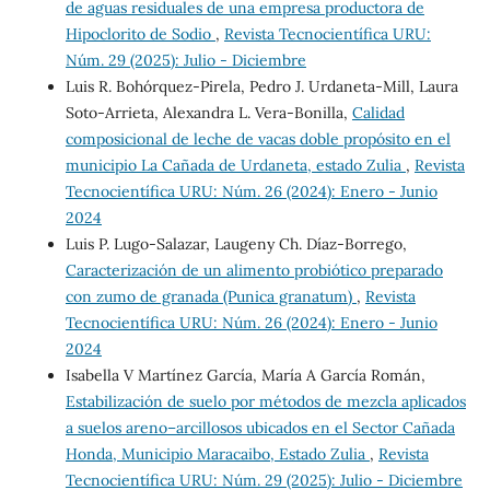
de aguas residuales de una empresa productora de
Hipoclorito de Sodio
,
Revista Tecnocientífica URU:
Núm. 29 (2025): Julio - Diciembre
Luis R. Bohórquez-Pirela, Pedro J. Urdaneta-Mill, Laura
Soto-Arrieta, Alexandra L. Vera-Bonilla,
Calidad
composicional de leche de vacas doble propósito en el
municipio La Cañada de Urdaneta, estado Zulia
,
Revista
Tecnocientífica URU: Núm. 26 (2024): Enero - Junio
2024
Luis P. Lugo-Salazar, Laugeny Ch. Díaz-Borrego,
Caracterización de un alimento probiótico preparado
con zumo de granada (Punica granatum)
,
Revista
Tecnocientífica URU: Núm. 26 (2024): Enero - Junio
2024
Isabella V Martínez García, María A García Román,
Estabilización de suelo por métodos de mezcla aplicados
a suelos areno–arcillosos ubicados en el Sector Cañada
Honda, Municipio Maracaibo, Estado Zulia
,
Revista
Tecnocientífica URU: Núm. 29 (2025): Julio - Diciembre