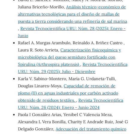
Juliana Briceño-Morillo,
Análisis técnico-económico de
alternativas tecnológicas para el diseño de mallas de
puesta a tierra considerando una refinería de sal marina
,
Revista Tecnocientífica URU: Núm. 28 (2025): Enero -
Junio
Rafael A. Murgas Arambulo, Reinaldo A. Briñez Castro ,
Laura R. Soto Arrieta,
Caracterización fisicoquímica y
microbiológica del queso semiduro fortificado con
Spirulina (Arthrospira platensis)
,
Revista Tecnocientífica
URU: Núm. 29 (2025): Julio - Diciembre
Karla V. Sabino-Montero, María G. Urdaneta-Tulli,
Douglas Linares-Moya,
Capacidad de remoción de
plomo (II) en aguas industriales por carbón activado
obtenido de residuos textiles.
,
Revista Tecnocientífica
URU: Núm. 26 (2024): Enero - Junio 2024
Paola I González Arias, Yenibel C Valencia Meza,
Alexandra L Vera Bonilla, Charity E Andrade Ruiz, José G
Delgado González,
Adecuación del tratamiento químico