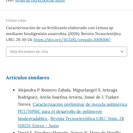
Leer
Aviso de Derechos de Autor
Cómo citar
Caracterización de un fertilizante elaborado con Lemna sp.
mediante biodigestión anaerobia. (2026).
Revista Tecnocientífica
URU
,
29
, 10-24.
https://doi.org/10.5281/zenodo.20085067
Más formatos de cita
Artículos similares
Alejandra P. Romero Zabala, Miguelangel S. Arteaga
Rodríguez, Arelis Josefina Arrieta, Josué de J. Tudare
Torres,
Caracterización preliminar de mezcla polimérica
PET/HPMC para el desarrollo de polímeros
biodegradables
,
Revista Tecnocientífica URU: Núm. 28
(2025): Enero - Junio
David E. Sánchez-Monzón, Nancy N. Mora de Morillo,