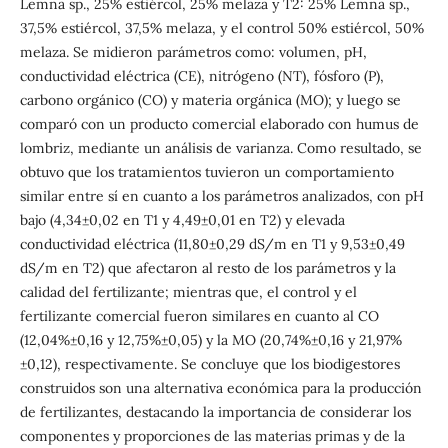
Lemna sp., 25% estiércol, 25% melaza y T2: 25% Lemna sp.,
37,5% estiércol, 37,5% melaza, y el control 50% estiércol, 50%
melaza. Se midieron parámetros como: volumen, pH,
conductividad eléctrica (CE), nitrógeno (NT), fósforo (P),
carbono orgánico (CO) y materia orgánica (MO); y luego se
comparó con un producto comercial elaborado con humus de
lombriz, mediante un análisis de varianza. Como resultado, se
obtuvo que los tratamientos tuvieron un comportamiento
similar entre sí en cuanto a los parámetros analizados, con pH
bajo (4,34±0,02 en T1 y 4,49±0,01 en T2) y elevada
conductividad eléctrica (11,80±0,29 dS/m en T1 y 9,53±0,49
dS/m en T2) que afectaron al resto de los parámetros y la
calidad del fertilizante; mientras que, el control y el
fertilizante comercial fueron similares en cuanto al CO
(12,04%±0,16 y 12,75%±0,05) y la MO (20,74%±0,16 y 21,97%
±0,12), respectivamente. Se concluye que los biodigestores
construidos son una alternativa económica para la producción
de fertilizantes, destacando la importancia de considerar los
componentes y proporciones de las materias primas y de la