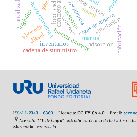
concreto armado
estructuras mixtas
adoquín
gasoil
anodizado
incidencia
acero estructura
biodiesel
transporte
etanol
logística
vigas de amarre
concreto
simulación
vivienda
fabricación
fuerzas internas
diesel
manual
inventarios
adsorción
cadena de suministro
ISSN-L
2343 – 6360
Licencia:
CC BY-SA 4.0
Email:
tecnoc
Avenida 2 “El Milagro”, entrada autónoma de la Universidad 
Maracaibo, Venezuela.