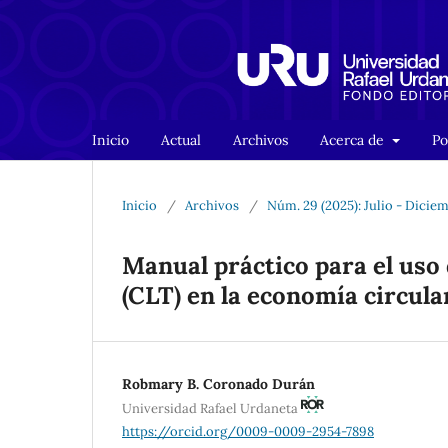
Inicio
Actual
Archivos
Acerca de
Po
Inicio
/
Archivos
/
Núm. 29 (2025): Julio - Dicie
Manual práctico para el uso
(CLT) en la economía circula
Robmary B. Coronado Durán
Universidad Rafael Urdaneta
https://orcid.org/0009-0009-2954-7898