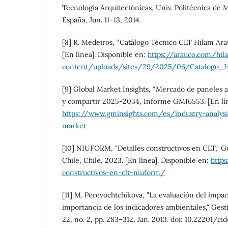
Tecnología Arquitectónicas, Univ. Politécnica de
España, Jun. 11–13, 2014.
[8] R. Medeiros, “Catálogo Técnico CLT Hilam Arau
[En línea]. Disponible en:
https://arauco.com/hi
content/uploads/sites/29/2025/06/Catalogo_H
[9] Global Market Insights, “Mercado de paneles
y compartir 2025-2034, Informe GMI6553. [En lín
https://www.gminsights.com/es/industry-analy
market
[10] NIUFORM, "Detalles constructivos en CLT," Gu
Chile, Chile, 2023. [En línea]. Disponible en:
https
constructivos-en-clt-niuform/
[11] M. Perevochtchikova, "La evaluación del impac
importancia de los indicadores ambientales," Gestió
22, no. 2, pp. 283–312, Jan. 2013. doi: 10.22201/cid