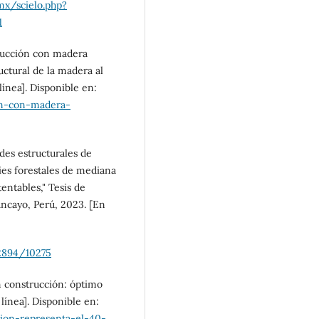
mx/scielo.php?
1
trucción con madera
uctural de la madera al
ínea]. Disponible en:
on-con-madera-
ades estructurales de
es forestales de mediana
entables," Tesis de
ancayo, Perú, 2023. [En
12894/10275
en construcción: óptimo
ínea]. Disponible en:
ion-representa-el-40-