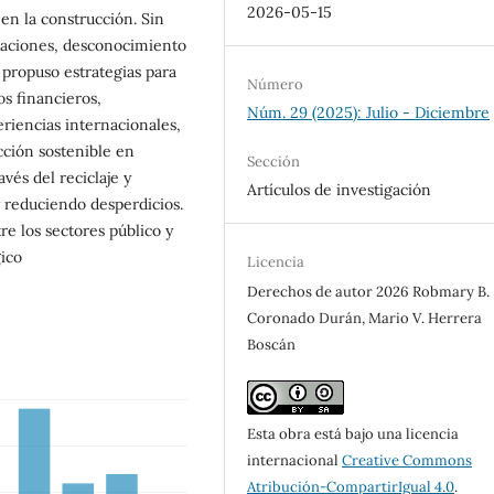
2026-05-15
n la construcción. Sin
laciones, desconocimiento
 propuso estrategias para
Número
os financieros,
Núm. 29 (2025): Julio - Diciembre
eriencias internacionales,
cción sostenible en
Sección
vés del reciclaje y
Artículos de investigación
y reduciendo desperdicios.
e los sectores público y
gico
Licencia
Derechos de autor 2026 Robmary B.
Coronado Durán, Mario V. Herrera
Boscán
Esta obra está bajo una licencia
internacional
Creative Commons
Atribución-CompartirIgual 4.0
.