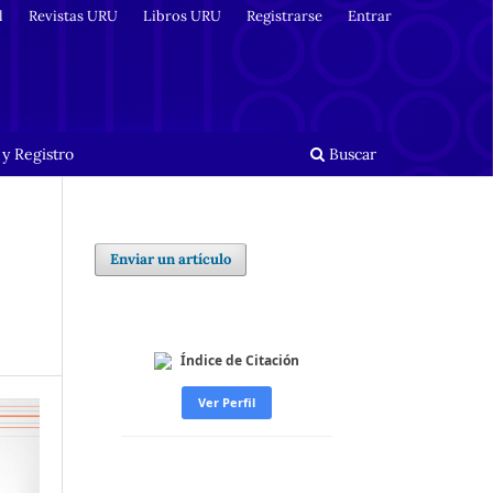
l
Revistas URU
Libros URU
Registrarse
Entrar
y Registro
Buscar
Enviar un artículo
Índice de Citación
Ver Perfil