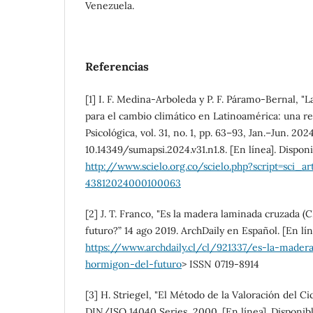
Venezuela.
Referencias
[1] I. F. Medina-Arboleda y P. F. Páramo-Bernal, "
para el cambio climático en Latinoamérica: una re
Psicológica, vol. 31, no. 1, pp. 63–93, Jan.–Jun. 2024
10.14349/sumapsi.2024.v31.n1.8. [En línea]. Dispon
http://www.scielo.org.co/scielo.php?script=sci_ar
43812024000100063
[2] J. T. Franco, "Es la madera laminada cruzada (
futuro?” 14 ago 2019. ArchDaily en Español. [En lín
https://www.archdaily.cl/cl/921337/es-la-madera
hormigon-del-futuro
> ISSN 0719-8914
[3] H. Striegel, "El Método de la Valoración del Cic
DIN/ISO 14040 Series, 2000. [En línea]. Disponib