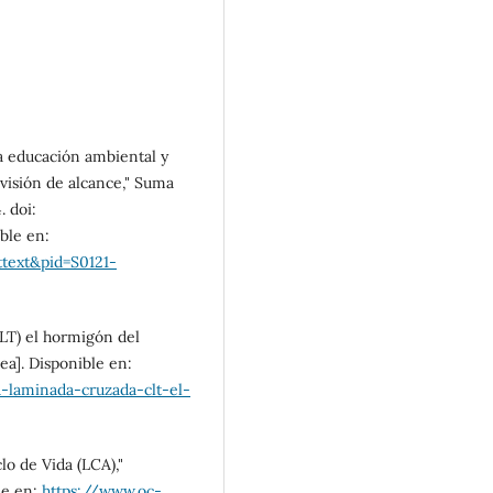
La educación ambiental y
visión de alcance," Suma
. doi:
ible en:
ttext&pid=S0121-
CLT) el hormigón del
ea]. Disponible en:
-laminada-cruzada-clt-el-
lo de Vida (LCA),"
le en:
https://www.oc-