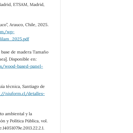
 Madrid, ETSAM, Madrid,
co”, Arauco, Chile, 2025.
lam/wp-
ilam_2025.pdf
 a base de madera Tamaño
ea]. Disponible en:
sis/wood-based-panel-
ía técnica, Santiago de
://niuform.cl/detalles-
to ambiental y la
n y Política Pública, vol.
e.14051079e.2013.22.2.1.