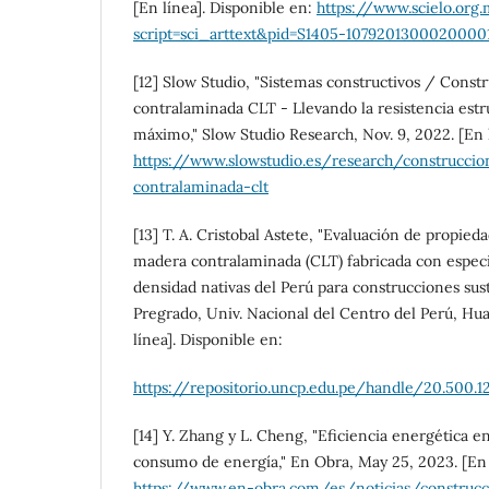
[En línea]. Disponible en:
https://www.scielo.org.
script=sci_arttext&pid=S1405-1079201300020000
[12] Slow Studio, "Sistemas constructivos / Cons
contralaminada CLT - Llevando la resistencia estr
máximo," Slow Studio Research, Nov. 9, 2022. [En l
https://www.slowstudio.es/research/construcci
contralaminada-clt
[13] T. A. Cristobal Astete, "Evaluación de propied
madera contralaminada (CLT) fabricada con especi
densidad nativas del Perú para construcciones sust
Pregrado, Univ. Nacional del Centro del Perú, Hu
línea]. Disponible en:
https://repositorio.uncp.edu.pe/handle/20.500.
[14] Y. Zhang y L. Cheng, "Eficiencia energética 
consumo de energía," En Obra, May 25, 2023. [En l
https://www.en-obra.com/es/noticias/construcc