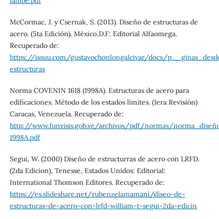
lambe.pdf
McCormac, J. y Csernak, S. (2013). Diseño de estructuras de
acero. (5ta Edición). México,D.F: Editorial Alfaomega.
Recuperado de:
https://issuu.com/gustavochonlongalcivar/docs/p__ginas_des
estructuras
Norma COVENIN 1618 (1998A). Estructuras de acero para
edificaciones. Método de los estados límites. (1era Revisión)
Caracas, Venezuela. Recuperado de:
http://www.funvisis.gob.ve/archivos/pdf/normas/norma_diseñ
1998A.pdf
Segui, W. (2000) Diseño de estructurras de acero con LRFD.
(2da Edicion), Tenesse, Estados Unidos: Editorial:
International Thomson Editores. Recuperado de:
https://es.slideshare.net/rubenzelamamani/diseo-de-
estructuras-de-acero-con-lrfd-william-t-segui-2da-edicin