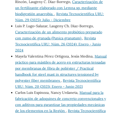
Ríncón, Laugeny C. Díaz-Borrego,
Caracterización de
un fertilizante elaborado con Lemna sp. mediante
biodigestión anaerobia.
,
Revista Tecnocientífica URU:
Núm. 29 (2025): Julio - Diciembre
Luis P. Lugo-Salazar, Laugeny Ch. Díaz-Borrego,
Caracterización de un alimento probiótico preparado
con zumo de granada (Punica granatum)
,
Revista
Tecnocientífica URU: Núm. 26 (2024): Enero - Junio
2024
Mayela Valentina Pérez Ortigoza, Jesús Medina,
Manual
práctico para mástiles de acero en estructuras tensadas
por membranas de fibra de poliéster / Practical
handbook for steel mast in structures tensioned by
polyester fiber membranes
,
Revista Tecnocientífica
URU: Núm. 20 (2021): Enero - Junio 2021
Carlos Luis Espinoza, Nancy Urdaneta,
Manual para la
fabricación de adoquines de concreto convencionales y
con aditivos para garantizar las propiedades mecánicas
de los elementos en la Región
,
Revista Tecnocientífica