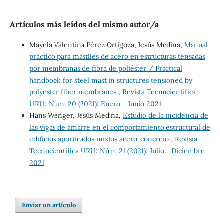
Artículos más leídos del mismo autor/a
Mayela Valentina Pérez Ortigoza, Jesús Medina,
Manual
práctico para mástiles de acero en estructuras tensadas
por membranas de fibra de poliéster / Practical
handbook for steel mast in structures tensioned by
polyester fiber membranes
,
Revista Tecnocientífica
URU: Núm. 20 (2021): Enero - Junio 2021
Hans Wenger, Jesús Medina,
Estudio de la incidencia de
las vigas de amarre en el comportamiento estructural de
edificios aporticados mixtos acero-concreto
,
Revista
Tecnocientífica URU: Núm. 21 (2021): Julio - Diciembre
2021
Enviar un artículo