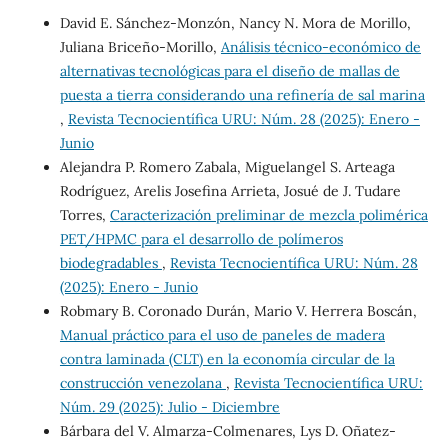
David E. Sánchez-Monzón, Nancy N. Mora de Morillo,
Juliana Briceño-Morillo,
Análisis técnico-económico de
alternativas tecnológicas para el diseño de mallas de
puesta a tierra considerando una refinería de sal marina
,
Revista Tecnocientífica URU: Núm. 28 (2025): Enero -
Junio
Alejandra P. Romero Zabala, Miguelangel S. Arteaga
Rodríguez, Arelis Josefina Arrieta, Josué de J. Tudare
Torres,
Caracterización preliminar de mezcla polimérica
PET/HPMC para el desarrollo de polímeros
biodegradables
,
Revista Tecnocientífica URU: Núm. 28
(2025): Enero - Junio
Robmary B. Coronado Durán, Mario V. Herrera Boscán,
Manual práctico para el uso de paneles de madera
contra laminada (CLT) en la economía circular de la
construcción venezolana
,
Revista Tecnocientífica URU:
Núm. 29 (2025): Julio - Diciembre
Bárbara del V. Almarza-Colmenares, Lys D. Oñatez-