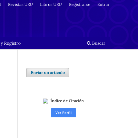
l
Revistas URU
Libros URU
Registrarse
Entrar
y Registro
Buscar
Enviar un artículo
Índice de Citación
Ver Perfil