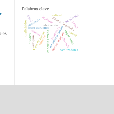
Palabras clave
r
simulación
biodiesel
diesel
logística
sistema de gestión
transporte
triglicéridos
gasoil
fabricación
estructuras mixtas
incidencia
acero estructura
manual
supervisión
concreto armado
etanol
vigas de amarre
fuerzas internas
9-98
dividivi
concreto
adoquín
vivienda
catalizadores