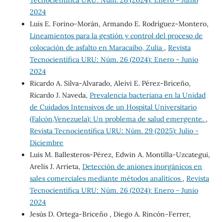
2024
Luis E. Forino-Morán, Armando E. Rodríguez-Montero,
Lineamientos para la gestión y control del proceso de
colocación de asfalto en Maracaibo, Zulia
,
Revista
Tecnocientífica URU: Núm. 26 (2024): Enero - Junio
2024
Ricardo A. Silva-Alvarado, Aleivi E. Pérez-Briceño,
Ricardo J. Naveda,
Prevalencia bacteriana en la Unidad
de Cuidados Intensivos de un Hospital Universitario
(Falcón,Venezuela): Un problema de salud emergente.
,
Revista Tecnocientífica URU: Núm. 29 (2025): Julio -
Diciembre
Luis M. Ballesteros-Pérez, Edwin A. Montilla-Uzcategui,
Arelis J. Arrieta,
Detección de aniones inorgánicos en
sales comerciales mediante métodos analíticos
,
Revista
Tecnocientífica URU: Núm. 26 (2024): Enero - Junio
2024
Jesús D. Ortega-Briceño , Diego A. Rincón-Ferrer,