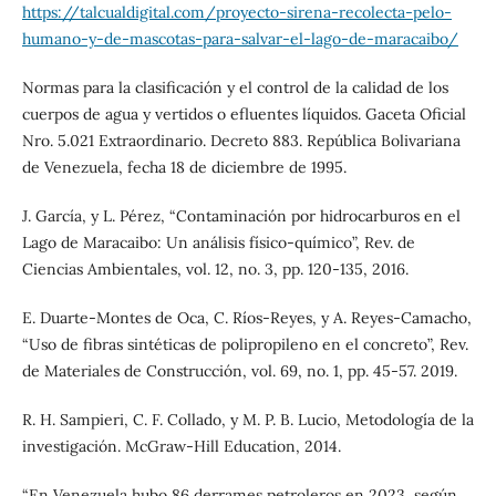
https://talcualdigital.com/proyecto-sirena-recolecta-pelo-
humano-y-de-mascotas-para-salvar-el-lago-de-maracaibo/
Normas para la clasificación y el control de la calidad de los
cuerpos de agua y vertidos o efluentes líquidos. Gaceta Oficial
Nro. 5.021 Extraordinario. Decreto 883. República Bolivariana
de Venezuela, fecha 18 de diciembre de 1995.
J. García, y L. Pérez, “Contaminación por hidrocarburos en el
Lago de Maracaibo: Un análisis físico-químico”, Rev. de
Ciencias Ambientales, vol. 12, no. 3, pp. 120-135, 2016.
E. Duarte-Montes de Oca, C. Ríos-Reyes, y A. Reyes-Camacho,
“Uso de fibras sintéticas de polipropileno en el concreto”, Rev.
de Materiales de Construcción, vol. 69, no. 1, pp. 45-57. 2019.
R. H. Sampieri, C. F. Collado, y M. P. B. Lucio, Metodología de la
investigación. McGraw-Hill Education, 2014.
“En Venezuela hubo 86 derrames petroleros en 2023, según