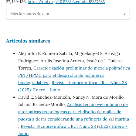
27
, 129-136.
https://doi.org/10.5281/zenodo.15857585
Más formatos de cita
Artículos similares
Alejandra P. Romero Zabala, Miguelangel S. Arteaga
Rodríguez, Arelis Josefina Arrieta, Josué de J. Tudare
Torres,
Caracterización preliminar de mezcla polimérica
PET/HPMC para el desarrollo de polímeros
biodegradables
,
Revista Tecnocientífica URU: Núm. 28
(2025): Enero - Junio
David E. Sánchez-Monzón, Nancy N. Mora de Morillo,
Juliana Briceño-Morillo,
Análisis técnico-económico de
alternativas tecnológicas para el diseño de mallas de
puesta a tierra considerando una refinería de sal marina
,
Revista Tecnocientífica URU: Núm. 28 (2025): Enero -
Junio