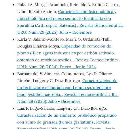
Rafael A. Murgas Arambulo, Reinaldo A. Briñez Castro ,
Laura R. Soto Arrieta,
Caracterización fisicoquímica y
microbiológica del queso semiduro fortificado con
Spirulina (Arthrospira platensis)
,
Revista Tecnocientífica
URU: Núm. 29 (2025): Julio - Diciembre
Karla V. Sabino-Montero, María G. Urdaneta-Tulli,
Douglas Linares-Moya,
Capacidad de remoción de
plomo (II) en aguas industriales por carbón activado
obtenido de residuos textiles.
,
Revista Tecnocientífica
URU: Núm. 26 (2024): Enero - Junio 2024
Bárbara del V. Almarza-Colmenares, Lys D. Oñatez-
Ríncón, Laugeny C. Díaz-Borrego,
Caracterización de
un fertilizante elaborado con Lemna sp. mediante
biodigestión anaerobia.
,
Revista Tecnocientífica URU:
Núm. 29 (2025): Julio - Diciembre
Luis P. Lugo-Salazar, Laugeny Ch. Díaz-Borrego,
Caracterización de un alimento probiótico preparado
con zumo de granada (Punica granatum)
,
Revista
Tecnocientífica URU: Núm. 26 (2024): Enero - Junio