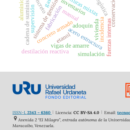
estructuras mixtas
gasoil
concreto
cadena de suministro
conservación
logística
inventarios
sistema de gestión
aluminio
fabricación
supervisión
manual
incidencia
fuerzas internas
vivienda
concreto armado
adoquín
acero estructura
etanol
vigas de amarre
destilación reactiva
simulación
ISSN-L
2343 – 6360
Licencia:
CC BY-SA 4.0
Email:
tecnoc
Avenida 2 “El Milagro”, entrada autónoma de la Universidad 
Maracaibo, Venezuela.