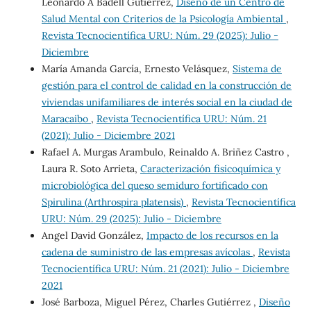
Leonardo A Badell Gutierrez,
Diseño de un Centro de
Salud Mental con Criterios de la Psicología Ambiental
,
Revista Tecnocientífica URU: Núm. 29 (2025): Julio -
Diciembre
María Amanda García, Ernesto Velásquez,
Sistema de
gestión para el control de calidad en la construcción de
viviendas unifamiliares de interés social en la ciudad de
Maracaibo
,
Revista Tecnocientífica URU: Núm. 21
(2021): Julio - Diciembre 2021
Rafael A. Murgas Arambulo, Reinaldo A. Briñez Castro ,
Laura R. Soto Arrieta,
Caracterización fisicoquímica y
microbiológica del queso semiduro fortificado con
Spirulina (Arthrospira platensis)
,
Revista Tecnocientífica
URU: Núm. 29 (2025): Julio - Diciembre
Angel David González,
Impacto de los recursos en la
cadena de suministro de las empresas avícolas
,
Revista
Tecnocientífica URU: Núm. 21 (2021): Julio - Diciembre
2021
José Barboza, Miguel Pérez, Charles Gutiérrez ,
Diseño