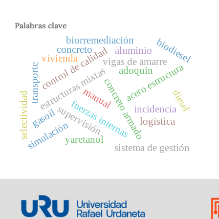
Palabras clave
biorremediación
biodiesel
concreto
aluminio
control de calidad
vivienda
vigas de amarre
acero estructura
transporte
adoquín
estructuras mixtas
concreto armado
manual
diesel
selectividad
fuerzas internas
supervisión
incidencia
gasoil
logística
simulación
yaretanol
sistema de gestión