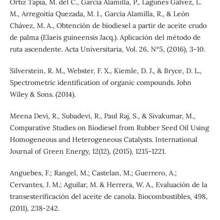
Ortiz Tapia, M. del C., García Alamilla, P., Lagunes Gálvez, L.
M., Arregoitia Quezada, M. I., García Alamilla, R., & León
Chávez, M. A., Obtención de biodiesel a partir de aceite crudo
de palma (Elaeis guineensis Jacq.). Aplicación del método de
ruta ascendente. Acta Universitaria, Vol. 26, N°5, (2016), 3-10.
Silverstein, R. M., Webster, F. X., Kiemle, D. J., & Bryce, D. L.,
Spectrometric identification of organic compounds. John
Wiley & Sons. (2014).
Meena Devi, R., Subadevi, R., Paul Raj, S., & Sivakumar, M.,
Comparative Studies on Biodiesel from Rubber Seed Oil Using
Homogeneous and Heterogeneous Catalysts. International
Journal of Green Energy, 12(12), (2015), 1215-1221.
Anguebes, F.; Rangel, M.; Castelan, M.; Guerrero, A.;
Cervantes, J. M.; Aguilar, M. & Herrera, W. A., Evaluación de la
transesterificación del aceite de canola. Biocombustibles, 498,
(2011), 238-242.