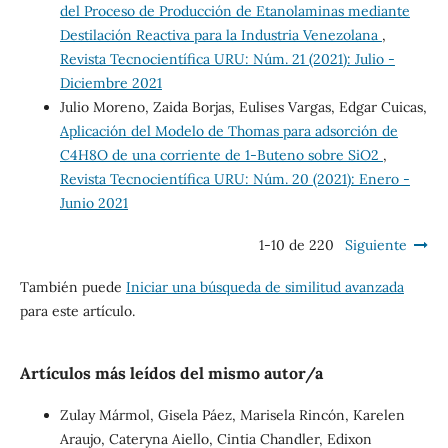
del Proceso de Producción de Etanolaminas mediante
Destilación Reactiva para la Industria Venezolana
,
Revista Tecnocientífica URU: Núm. 21 (2021): Julio -
Diciembre 2021
Julio Moreno, Zaida Borjas, Eulises Vargas, Edgar Cuicas,
Aplicación del Modelo de Thomas para adsorción de
C4H8O de una corriente de 1-Buteno sobre SiO2
,
Revista Tecnocientífica URU: Núm. 20 (2021): Enero -
Junio 2021
1-10 de 220
Siguiente
También puede
Iniciar una búsqueda de similitud avanzada
para este artículo.
Artículos más leídos del mismo autor/a
Zulay Mármol, Gisela Páez, Marisela Rincón, Karelen
Araujo, Cateryna Aiello, Cintia Chandler, Edixon