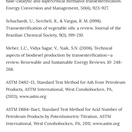
base-catalytic and supercritical methanol transesterification.
Energy Conversion and Management, 50(4), 923-927.
Schuchardt, U., Sercheli, R., & Vargas, R. M. (1998).
Transesterification of vegetable oils: a review. Journal of the
Brazilian Chemical Society, 9(3), 199-210.
Meher, L.C., Vidya Sagar, V., Naik, S.N. (2006). Technical
aspects of biodiesel production by transesterification—a
review. Renewable and Sustainable Energy Reviews. 10: 248-
268.
ASTM D482-13, Standard Test Method for Ash from Petroleum
Products, ASTM International, West Conshohocken, PA,
(2013), www.astm.org
ASTM D664-11ae1, Standard Test Method for Acid Number of
Petroleum Products by Potentiometric Titration, ASTM
International, West Conshohocken, PA, 2011, www.astm.org