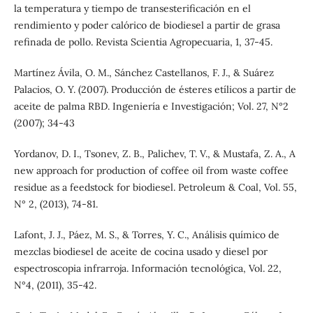
la temperatura y tiempo de transesterificación en el
rendimiento y poder calórico de biodiesel a partir de grasa
refinada de pollo. Revista Scientia Agropecuaria, 1, 37-45.
Martínez Ávila, O. M., Sánchez Castellanos, F. J., & Suárez
Palacios, O. Y. (2007). Producción de ésteres etílicos a partir de
aceite de palma RBD. Ingeniería e Investigación; Vol. 27, N°2
(2007); 34-43
Yordanov, D. I., Tsonev, Z. B., Palichev, T. V., & Mustafa, Z. A., A
new approach for production of coffee oil from waste coffee
residue as a feedstock for biodiesel. Petroleum & Coal, Vol. 55,
N° 2, (2013), 74-81.
Lafont, J. J., Páez, M. S., & Torres, Y. C., Análisis químico de
mezclas biodiesel de aceite de cocina usado y diesel por
espectroscopia infrarroja. Información tecnológica, Vol. 22,
N°4, (2011), 35-42.