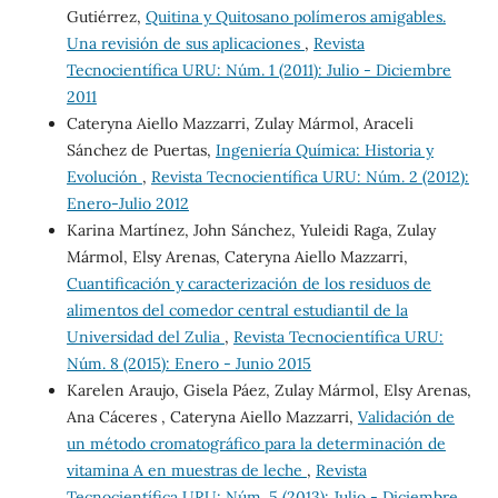
Gutiérrez,
Quitina y Quitosano polímeros amigables.
Una revisión de sus aplicaciones
,
Revista
Tecnocientífica URU: Núm. 1 (2011): Julio - Diciembre
2011
Cateryna Aiello Mazzarri, Zulay Mármol, Araceli
Sánchez de Puertas,
Ingeniería Química: Historia y
Evolución
,
Revista Tecnocientífica URU: Núm. 2 (2012):
Enero-Julio 2012
Karina Martínez, John Sánchez, Yuleidi Raga, Zulay
Mármol, Elsy Arenas, Cateryna Aiello Mazzarri,
Cuantificación y caracterización de los residuos de
alimentos del comedor central estudiantil de la
Universidad del Zulia
,
Revista Tecnocientífica URU:
Núm. 8 (2015): Enero - Junio 2015
Karelen Araujo, Gisela Páez, Zulay Mármol, Elsy Arenas,
Ana Cáceres , Cateryna Aiello Mazzarri,
Validación de
un método cromatográfico para la determinación de
vitamina A en muestras de leche
,
Revista
Tecnocientífica URU: Núm. 5 (2013): Julio - Diciembre