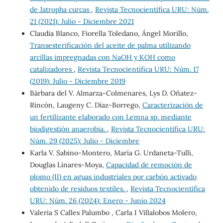
de Jatropha curcas
,
Revista Tecnocientífica URU: Núm.
21 (2021): Julio - Diciembre 2021
Claudia Blanco, Fiorella Toledano, Ángel Morillo,
Transesterificación del aceite de palma utilizando
arcillas impregnadas con NaOH y KOH como
catalizadores
,
Revista Tecnocientífica URU: Núm. 17
(2019): Julio - Diciembre 2019
Bárbara del V. Almarza-Colmenares, Lys D. Oñatez-
Ríncón, Laugeny C. Díaz-Borrego,
Caracterización de
un fertilizante elaborado con Lemna sp. mediante
biodigestión anaerobia.
,
Revista Tecnocientífica URU:
Núm. 29 (2025): Julio - Diciembre
Karla V. Sabino-Montero, María G. Urdaneta-Tulli,
Douglas Linares-Moya,
Capacidad de remoción de
plomo (II) en aguas industriales por carbón activado
obtenido de residuos textiles.
,
Revista Tecnocientífica
URU: Núm. 26 (2024): Enero - Junio 2024
Valeria S Calles Palumbo , Carla I Villalobos Molero,