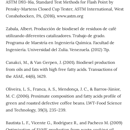
ASTM D93-16a, Standard Test Methods for Flash Point by
Pensky-Martens Closed Cup Tester, ASTM International, West
Conshohocken, PA, (2016), www.astm.org
Zabala, Albert. Producción de biodiesel de residuos de café
utilizando diferentes catalizadores. Trabajo de grado.
Programa de Maestría en Ingeniería Química. Facultad de
Ingeniería. Universidad del Zulia. Venezuela. (2012) 71p.
Canakci, M., & Van Gerpen, J. (2001). Biodiesel production
from oils and fats with high free fatty acids. Transactions of
the ASAE, 44(6), 1429.
Oliveira, L. S., Franca, A. S., Mendonça, J. C., & Barros-Júnior,
M. C. (2006). Proximate composition and fatty acids profile of
green and roasted defective coffee beans. LWT-Food Science
and Technology, 39(3), 235-239.
Bautista L. F., Vicente G., Rodríguez R., and Pacheco M. (2009)
Optimization of FAME production from waste cooking oil.