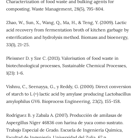
Characterization of food waste and bulking agents for
composting. Waste Management, 28(5), 795-804.
Zhao, W., Sun, X., Wang, Q., Ma, H., & Teng, Y. (2009). Lactic
acid recovery from fermentation broth of kitchen garbage by
esterification and hydrolysis method. Biomass and bioenergy,
33(1), 21-25.
Pleissner D. y Sze C. (2013). Valorisation of food waste in
biotechnological processes, Sustainable Chemical Processes,
1(21): 1-6.
Vishnu, C., Seenayya, G., y Reddy, G. (2000). Direct conversion
of starch to L (+) lactic acid by amylase producing Lactobacillus
amylophilus GV6. Bioprocess Engineering, 23(2), 155-158.
Rodríguez B. y Zabala A. (2007). Producción de amilasas de
Aspergillus Níger 46836 con harina de yuca como sustrato.
Trabajo Especial de Grado. Escuela de Ingeniería Química,
Facultad de Ingeniería. Universidad del Zulia, 67 p.