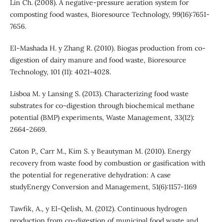
Lin Ch. (2008). A negative-pressure aeration system for
composting food wastes, Bioresource Technology, 99(16):7651-
7656.
El-Mashada H. y Zhang R. (2010). Biogas production from co-
digestion of dairy manure and food waste, Bioresource
Technology, 101 (11): 4021-4028.
Lisboa M. y Lansing S. (2013). Characterizing food waste
substrates for co-digestion through biochemical methane
potential (BMP) experiments, Waste Management, 33(12):
2664-2669.
Caton P., Carr M., Kim S. y Beautyman M. (2010). Energy
recovery from waste food by combustion or gasification with
the potential for regenerative dehydration: A case
studyEnergy Conversion and Management, 51(6):1157-1169
Tawfik, A., y El-Qelish, M. (2012). Continuous hydrogen
production from co-digestion of municipal food waste and