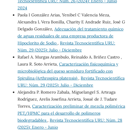
Tecnocientífica URU: Núm. 26 (2024): Enero - Junio
2024
Paola I González Arias, Yenibel C Valencia Meza,
Alexandra L Vera Bonilla, Charity E Andrade Ruiz, José G
Delgado González,
Adecuación del tratamiento químico
de aguas residuales de una empresa productora de
Hipoclorito de Sodio
,
Revista Tecnocientífica URU:
Núm. 29 (2025): Julio - Diciembre
Rafael A. Murgas Arambulo, Reinaldo A. Briñez Castro ,
Laura R. Soto Arrieta,
Caracterización fisicoquímica y
microbiológica del queso semiduro fortificado con
Spirulina (Arthrospira platensis)
,
Revista Tecnocientífica
URU: Núm. 29 (2025): Julio - Diciembre
Alejandra P. Romero Zabala, Miguelangel S. Arteaga
Rodríguez, Arelis Josefina Arrieta, Josué de J. Tudare
Torres,
Caracterización preliminar de mezcla polimérica
PET/HPMC para el desarrollo de polímeros
biodegradables
,
Revista Tecnocientífica URU: Núm. 28
(2025): Enero - Junio