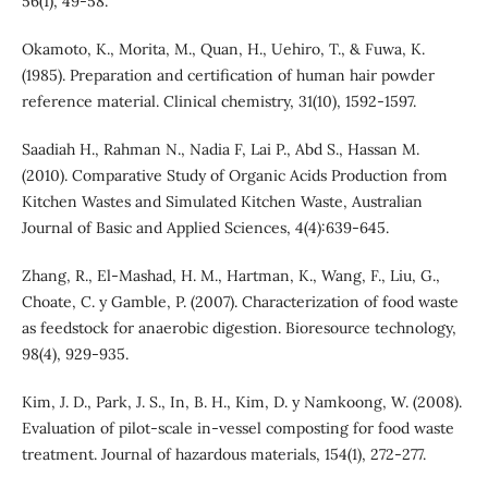
56(1), 49-58.
Okamoto, K., Morita, M., Quan, H., Uehiro, T., & Fuwa, K.
(1985). Preparation and certification of human hair powder
reference material. Clinical chemistry, 31(10), 1592-1597.
Saadiah H., Rahman N., Nadia F, Lai P., Abd S., Hassan M.
(2010). Comparative Study of Organic Acids Production from
Kitchen Wastes and Simulated Kitchen Waste, Australian
Journal of Basic and Applied Sciences, 4(4):639-645.
Zhang, R., El-Mashad, H. M., Hartman, K., Wang, F., Liu, G.,
Choate, C. y Gamble, P. (2007). Characterization of food waste
as feedstock for anaerobic digestion. Bioresource technology,
98(4), 929-935.
Kim, J. D., Park, J. S., In, B. H., Kim, D. y Namkoong, W. (2008).
Evaluation of pilot-scale in-vessel composting for food waste
treatment. Journal of hazardous materials, 154(1), 272-277.