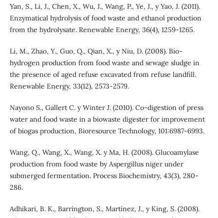
Yan, S., Li, J., Chen, X., Wu, J., Wang, P., Ye, J., y Yao, J. (2011).
Enzymatical hydrolysis of food waste and ethanol production
from the hydrolysate. Renewable Energy, 36(4), 1259-1265.
Li, M., Zhao, Y., Guo, Q., Qian, X., y Niu, D. (2008). Bio-
hydrogen production from food waste and sewage sludge in
the presence of aged refuse excavated from refuse landfill.
Renewable Energy, 33(12), 2573-2579.
Nayono S., Gallert C. y Winter J. (2010). Co-digestion of press
water and food waste in a biowaste digester for improvement
of biogas production, Bioresource Technology, 101:6987-6993.
Wang, Q., Wang, X., Wang, X. y Ma, H. (2008). Glucoamylase
production from food waste by Aspergillus niger under
submerged fermentation. Process Biochemistry, 43(3), 280-
286.
Adhikari, B. K., Barrington, S., Martínez, J., y King, S. (2008).