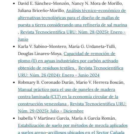
David E. Sánchez-Monzón, Nancy N. Mora de Morillo,
Juliana Briceño-Morillo,
Análisis técnico-económico de
alternativas tecnológicas para el diseño de mallas de
puesta a tierra considerando una refinería de sal marina
,
Revista Tecnocientífica URU: Núm. 28 (2025): Enero -
Junio
Karla V. Sabino-Montero, María G. Urdaneta-Tulli,
Douglas Linares-Moya,
Capacidad de remoción de
plomo (II) en aguas industriales por carbón activado
obtenido de residuos textiles.
,
Revista Tecnocientífica
URU: Núm. 26 (2024): Enero - Junio 2024
Robmary B. Coronado Durán, Mario V. Herrera Boscán,
Manual práctico para el uso de paneles de madera
contra laminada (CLT) en la economía circular de la
construcción venezolana
,
Revista Tecnocientífica URU:
Núm. 29 (2025): Julio - Diciembre
Isabella V Martínez García, María A García Román,
Estabilización de suelo por métodos de mezcla aplicados
a suelos areno–arcillosos ubicados en el Sector Cañada