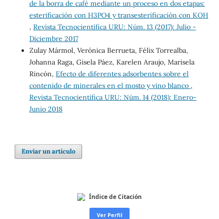
de la borra de café mediante un proceso en dos etapas:
esterificación con H3PO4 y transesterificación con KOH
,
Revista Tecnocientífica URU: Núm. 13 (2017): Julio -
Diciembre 2017
Zulay Mármol, Verónica Berrueta, Félix Torrealba,
Johanna Raga, Gisela Páez, Karelen Araujo, Marisela
Rincón,
Efecto de diferentes adsorbentes sobre el
contenido de minerales en el mosto y vino blanco
,
Revista Tecnocientífica URU: Núm. 14 (2018): Enero-
Junio 2018
Enviar un artículo
Índice de Citación
Ver Perfil