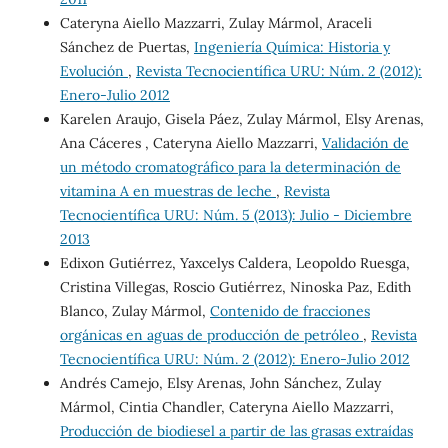
Cateryna Aiello Mazzarri, Zulay Mármol, Araceli
Sánchez de Puertas,
Ingeniería Química: Historia y
Evolución
,
Revista Tecnocientífica URU: Núm. 2 (2012):
Enero-Julio 2012
Karelen Araujo, Gisela Páez, Zulay Mármol, Elsy Arenas,
Ana Cáceres , Cateryna Aiello Mazzarri,
Validación de
un método cromatográfico para la determinación de
vitamina A en muestras de leche
,
Revista
Tecnocientífica URU: Núm. 5 (2013): Julio - Diciembre
2013
Edixon Gutiérrez, Yaxcelys Caldera, Leopoldo Ruesga,
Cristina Villegas, Roscio Gutiérrez, Ninoska Paz, Edith
Blanco, Zulay Mármol,
Contenido de fracciones
orgánicas en aguas de producción de petróleo
,
Revista
Tecnocientífica URU: Núm. 2 (2012): Enero-Julio 2012
Andrés Camejo, Elsy Arenas, John Sánchez, Zulay
Mármol, Cintia Chandler, Cateryna Aiello Mazzarri,
Producción de biodiesel a partir de las grasas extraídas