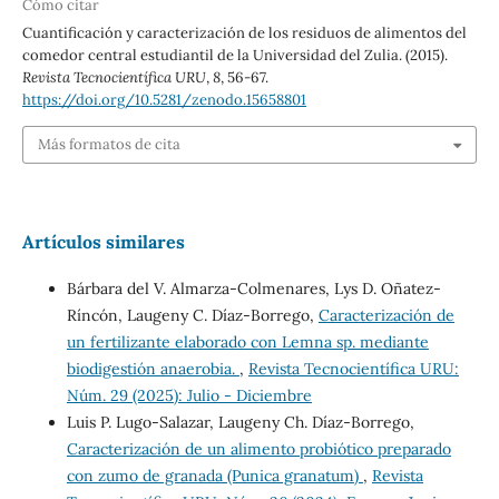
Cómo citar
Cuantificación y caracterización de los residuos de alimentos del
comedor central estudiantil de la Universidad del Zulia. (2015).
Revista Tecnocientífica URU
,
8
, 56-67.
https://doi.org/10.5281/zenodo.15658801
Más formatos de cita
Artículos similares
Bárbara del V. Almarza-Colmenares, Lys D. Oñatez-
Ríncón, Laugeny C. Díaz-Borrego,
Caracterización de
un fertilizante elaborado con Lemna sp. mediante
biodigestión anaerobia.
,
Revista Tecnocientífica URU:
Núm. 29 (2025): Julio - Diciembre
Luis P. Lugo-Salazar, Laugeny Ch. Díaz-Borrego,
Caracterización de un alimento probiótico preparado
con zumo de granada (Punica granatum)
,
Revista