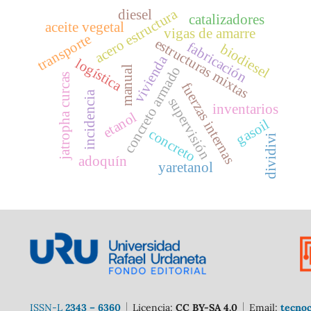
acero estructura
diesel
catalizadores
aceite vegetal
vigas de amarre
transporte
estructuras mixtas
fabricación
biodiesel
vivienda
logística
concreto armado
manual
jatropha curcas
fuerzas internas
incidencia
supervisión
inventarios
etanol
gasoil
concreto
dividivi
adoquín
yaretanol
ISSN-L
2343 – 6360
Licencia:
CC BY-SA 4.0
Email:
tecnoc