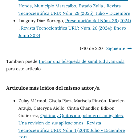
Honda, Municipio Maracaibo, Estado Zulia
,
Revista
Tecnocientífica URU: Núm. 29 (2025): Julio - Diciembre
Laugeny Díaz Borrego,
Presentación del Núm. 26 (2024)
,
Revista Tecnocientífica URU: Núm. 26 (2024): Enero -
Junio 2024
1-10 de 220
Siguiente
También puede
Iniciar una búsqueda de similitud avanzada
para este artículo.
Artículos más leídos del mismo autor/a
Zulay Mármol, Gisela Páez, Marisela Rincón, Karelen
Araujo, Cateryna Aiello, Cintia Chandler, Edixon
Gutiérrez,
Quitina y Quitosano polímeros amigables.
Una revisión de sus aplicaciones
,
Revista
Tecnocientífica URU: Núm. 1 (2011): Julio - Diciembre
2011