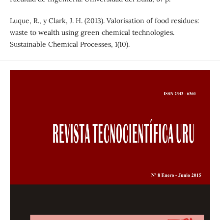
Luque, R., y Clark, J. H. (2013). Valorisation of food residues:
waste to wealth using green chemical technologies.
Sustainable Chemical Processes, 1(10).