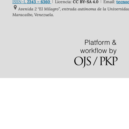
ISSN-L
2343 – 6360
Licencia:
CC BY-SA 4.0
Email:
tecnoc
Avenida 2 “El Milagro”, entrada autónoma de la Universidad 
Maracaibo, Venezuela.