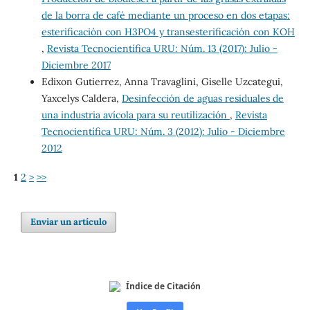
de la borra de café mediante un proceso en dos etapas:
esterificación con H3PO4 y transesterificación con KOH
,
Revista Tecnocientífica URU: Núm. 13 (2017): Julio -
Diciembre 2017
Edixon Gutierrez, Anna Travaglini, Giselle Uzcategui,
Yaxcelys Caldera,
Desinfección de aguas residuales de
una industria avícola para su reutilización
,
Revista
Tecnocientífica URU: Núm. 3 (2012): Julio - Diciembre
2012
1
2
>
>>
Enviar un artículo
Índice de Citación