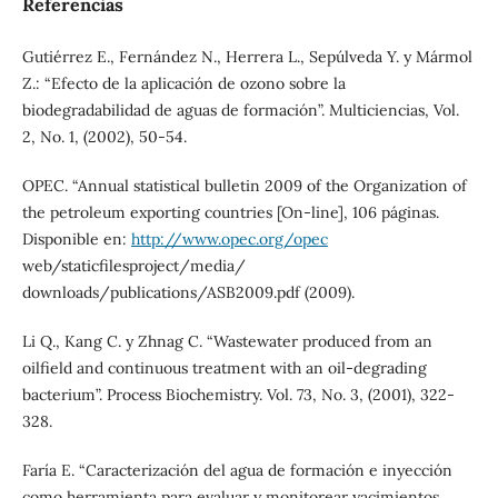
Referencias
Gutiérrez E., Fernández N., Herrera L., Sepúlveda Y. y Mármol
Z.: “Efecto de la aplicación de ozono sobre la
biodegradabilidad de aguas de formación”. Multiciencias, Vol.
2, No. 1, (2002), 50-54.
OPEC. “Annual statistical bulletin 2009 of the Organization of
the petroleum exporting countries [On-line], 106 páginas.
Disponible en:
http://www.opec.org/opec
web/staticfilesproject/media/
downloads/publications/ASB2009.pdf (2009).
Li Q., Kang C. y Zhnag C. “Wastewater produced from an
oilfield and continuous treatment with an oil-degrading
bacterium”. Process Biochemistry. Vol. 73, No. 3, (2001), 322-
328.
Faría E. “Caracterización del agua de formación e inyección
como herramienta para evaluar y monitorear yacimientos.