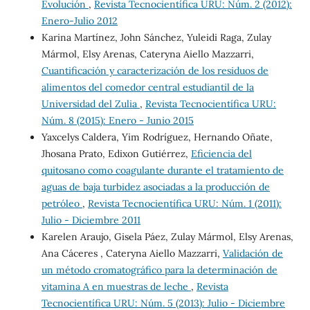
Evolución
,
Revista Tecnocientífica URU: Núm. 2 (2012):
Enero-Julio 2012
Karina Martínez, John Sánchez, Yuleidi Raga, Zulay
Mármol, Elsy Arenas, Cateryna Aiello Mazzarri,
Cuantificación y caracterización de los residuos de
alimentos del comedor central estudiantil de la
Universidad del Zulia
,
Revista Tecnocientífica URU:
Núm. 8 (2015): Enero - Junio 2015
Yaxcelys Caldera, Yim Rodríguez, Hernando Oñate,
Jhosana Prato, Edixon Gutiérrez,
Eficiencia del
quitosano como coagulante durante el tratamiento de
aguas de baja turbidez asociadas a la producción de
petróleo
,
Revista Tecnocientífica URU: Núm. 1 (2011):
Julio - Diciembre 2011
Karelen Araujo, Gisela Páez, Zulay Mármol, Elsy Arenas,
Ana Cáceres , Cateryna Aiello Mazzarri,
Validación de
un método cromatográfico para la determinación de
vitamina A en muestras de leche
,
Revista
Tecnocientífica URU: Núm. 5 (2013): Julio - Diciembre