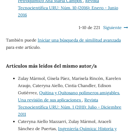
Petroquímico Ana María Campos
,
Revista
Tecnocientífica URU: Núm. 10 (2016): Enero - Junio
2016
1-10 de 221
Siguiente
También puede
Iniciar una búsqueda de similitud avanzada
para este artículo.
Artículos más leídos del mismo autor/a
Zulay Mármol, Gisela Páez, Marisela Rincón, Karelen
Araujo, Cateryna Aiello, Cintia Chandler, Edixon
Gutiérrez,
Quitina y Quitosano polímeros amigables.
Una revisión de sus aplicaciones
,
Revista
Tecnocientífica URU: Núm. 1 (2011): Julio - Diciembre
2011
Cateryna Aiello Mazzarri, Zulay Mármol, Araceli
Sánchez de Puertas,
Ingeniería Química: Historia y