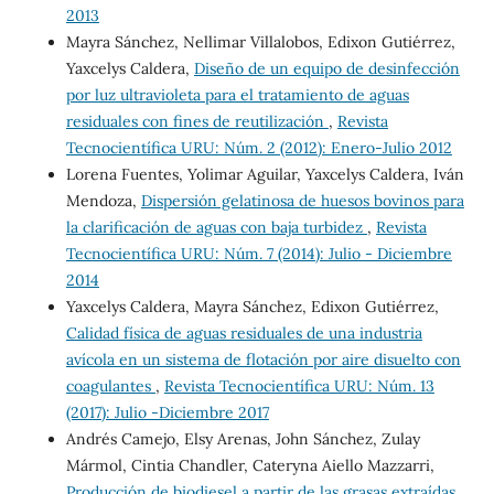
2013
Mayra Sánchez, Nellimar Villalobos, Edixon Gutiérrez,
Yaxcelys Caldera,
Diseño de un equipo de desinfección
por luz ultravioleta para el tratamiento de aguas
residuales con fines de reutilización
,
Revista
Tecnocientífica URU: Núm. 2 (2012): Enero-Julio 2012
Lorena Fuentes, Yolimar Aguilar, Yaxcelys Caldera, Iván
Mendoza,
Dispersión gelatinosa de huesos bovinos para
la clarificación de aguas con baja turbidez
,
Revista
Tecnocientífica URU: Núm. 7 (2014): Julio - Diciembre
2014
Yaxcelys Caldera, Mayra Sánchez, Edixon Gutiérrez,
Calidad física de aguas residuales de una industria
avícola en un sistema de flotación por aire disuelto con
coagulantes
,
Revista Tecnocientífica URU: Núm. 13
(2017): Julio -Diciembre 2017
Andrés Camejo, Elsy Arenas, John Sánchez, Zulay
Mármol, Cintia Chandler, Cateryna Aiello Mazzarri,
Producción de biodiesel a partir de las grasas extraídas