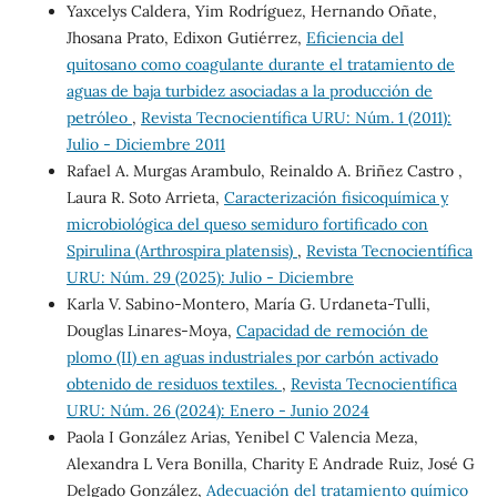
Yaxcelys Caldera, Yim Rodríguez, Hernando Oñate,
Jhosana Prato, Edixon Gutiérrez,
Eficiencia del
quitosano como coagulante durante el tratamiento de
aguas de baja turbidez asociadas a la producción de
petróleo
,
Revista Tecnocientífica URU: Núm. 1 (2011):
Julio - Diciembre 2011
Rafael A. Murgas Arambulo, Reinaldo A. Briñez Castro ,
Laura R. Soto Arrieta,
Caracterización fisicoquímica y
microbiológica del queso semiduro fortificado con
Spirulina (Arthrospira platensis)
,
Revista Tecnocientífica
URU: Núm. 29 (2025): Julio - Diciembre
Karla V. Sabino-Montero, María G. Urdaneta-Tulli,
Douglas Linares-Moya,
Capacidad de remoción de
plomo (II) en aguas industriales por carbón activado
obtenido de residuos textiles.
,
Revista Tecnocientífica
URU: Núm. 26 (2024): Enero - Junio 2024
Paola I González Arias, Yenibel C Valencia Meza,
Alexandra L Vera Bonilla, Charity E Andrade Ruiz, José G
Delgado González,
Adecuación del tratamiento químico