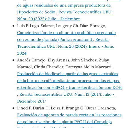
de aguas residuales de una empresa productora de
Hipoclorito de Sodio
,
Revista Tecnocientífica URU:
Núm. 29 (2025): Julio - Diciembre
Luis P. Lugo-Salazar, Laugeny Ch. Díaz-Borrego,
Caracterización de un alimento probiótico preparado
con zumo de granada (Punica granatum)
,
Revista
Tecnocientífica URU: Núm. 26 (2024): Enero - Junio
2024
Andrés Camejo, Elsy Arenas, John Sánchez, Zulay
Mármol, Cintia Chandler, Cateryna Aiello Mazzarri,
Producción de biodiesel a partir de las grasas extraídas
de la borra de café mediante un proceso en dos etapas:
esterificación con H3PO4 y transesterificación con KOH
,
Revista Tecnocientífica URU: Núm. 13 (2017): Julio -
Diciembre 2017
Lined P. Durán H, Leiza P. Brango G, Oscar Urdaneta,
Evaluación de agentes de parada corta en las reacciones
de polimerización de la planta PVC II del Complejo