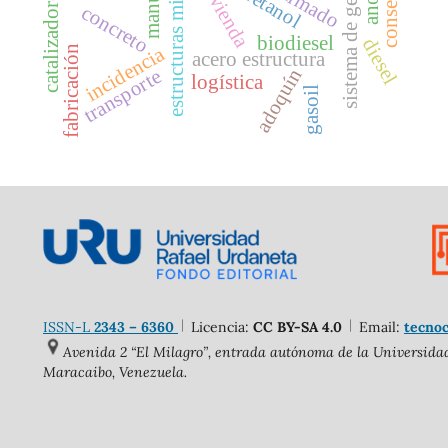
sistema de gestión
estructuras mixtas
yaretanol
vivienda
manual
catalizadores
concreto
biodiesel
diesel
incidencia
fabricación
acero estructura
adoquín
transporte
logística
gasoil
ISSN-L
2343 – 6360
Licencia:
CC BY-SA 4.0
Email:
tecnoc
Avenida 2 “El Milagro”, entrada autónoma de la Universidad 
Maracaibo, Venezuela.