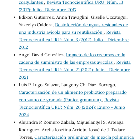
coagulantes
,
Revista Tecnocientífica URU: Núm. 13
(2017): Julio -Diciembre 2017
Edixon Gutierrez, Anna Travaglini, Giselle Uzcategui,
Yaxcelys Caldera,
Desinfección de aguas residuales de
una industria avícola para su reutilización
,
Revista
Tecnocientífica URU: Núm. 3 (2012): Julio - Diciembre
2012
Angel David González,
Impacto de los recursos en la
cadena de suministro de las empresas avícolas
,
Revista
Tecnocientífica URU: Núm. 21 (2021): Julio - Diciembre
2021
Luis P. Lugo-Salazar, Laugeny Ch. Díaz-Borrego,
Caracterización de un alimento probiótico preparado
con zumo de granada (Punica granatum)
,
Revista
Tecnocientífica URU: Núm. 26 (2024): Enero - Junio
2024
Alejandra P. Romero Zabala, Miguelangel S. Arteaga
Rodríguez, Arelis Josefina Arrieta, Josué de J. Tudare
Torres,
Caracterización preliminar de mezcla polimérica