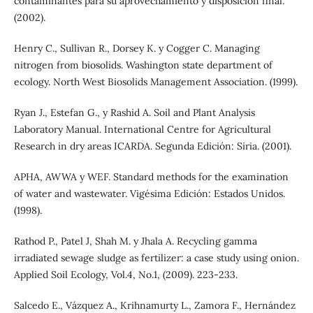
contaminantes para su aprovechamiento y disposición final.
(2002).
Henry C., Sullivan R., Dorsey K. y Cogger C. Managing
nitrogen from biosolids. Washington state department of
ecology. North West Biosolids Management Association. (1999).
Ryan J., Estefan G., y Rashid A. Soil and Plant Analysis
Laboratory Manual. International Centre for Agricultural
Research in dry areas ICARDA. Segunda Edición: Siria. (2001).
APHA, AWWA y WEF. Standard methods for the examination
of water and wastewater. Vigésima Edición: Estados Unidos.
(1998).
Rathod P., Patel J, Shah M. y Jhala A. Recycling gamma
irradiated sewage sludge as fertilizer: a case study using onion.
Applied Soil Ecology, Vol.4, No.1, (2009). 223-233.
Salcedo E., Vázquez A., Krihnamurty L., Zamora F., Hernández