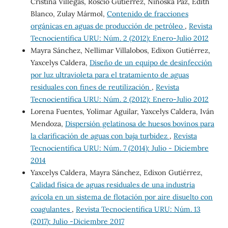
Cristina Villegas, Roscio Gutiérrez, Ninoska Paz, Edith
Blanco, Zulay Mármol,
Contenido de fracciones
orgánicas en aguas de producción de petróleo
,
Revista
Tecnocientífica URU: Núm. 2 (2012): Enero-Julio 2012
Mayra Sánchez, Nellimar Villalobos, Edixon Gutiérrez,
Yaxcelys Caldera,
Diseño de un equipo de desinfección
por luz ultravioleta para el tratamiento de aguas
residuales con fines de reutilización
,
Revista
Tecnocientífica URU: Núm. 2 (2012): Enero-Julio 2012
Lorena Fuentes, Yolimar Aguilar, Yaxcelys Caldera, Iván
Mendoza,
Dispersión gelatinosa de huesos bovinos para
la clarificación de aguas con baja turbidez
,
Revista
Tecnocientífica URU: Núm. 7 (2014): Julio - Diciembre
2014
Yaxcelys Caldera, Mayra Sánchez, Edixon Gutiérrez,
Calidad física de aguas residuales de una industria
avícola en un sistema de flotación por aire disuelto con
coagulantes
,
Revista Tecnocientífica URU: Núm. 13
(2017): Julio -Diciembre 2017