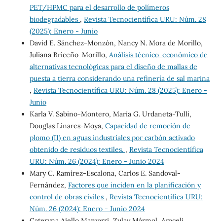
PET/HPMC para el desarrollo de polímeros
biodegradables
,
Revista Tecnocientífica URU: Núm. 28
(2025): Enero - Junio
David E. Sánchez-Monzón, Nancy N. Mora de Morillo,
Juliana Briceño-Morillo,
Análisis técnico-económico de
alternativas tecnológicas para el diseño de mallas de
puesta a tierra considerando una refinería de sal marina
,
Revista Tecnocientífica URU: Núm. 28 (2025): Enero -
Junio
Karla V. Sabino-Montero, María G. Urdaneta-Tulli,
Douglas Linares-Moya,
Capacidad de remoción de
plomo (II) en aguas industriales por carbón activado
obtenido de residuos textiles.
,
Revista Tecnocientífica
URU: Núm. 26 (2024): Enero - Junio 2024
Mary C. Ramírez-Escalona, Carlos E. Sandoval-
Fernández,
Factores que inciden en la planificación y
control de obras civiles
,
Revista Tecnocientífica URU:
Núm. 26 (2024): Enero - Junio 2024
Cateryna Aiello Mazzarri, Zulay Mármol, Araceli