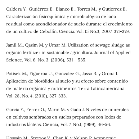
Caldera Y., Gutiérrez E., Blanco E., Torres M., y Gutiérrez E.
Caracterización fisicoquímica y microbiológica de lodo
residual como acondicionador de suelo durante el crecimiento
de un cultivo de Cebollín. Ciencia. Vol. 15 No.3, 2007, 371-379.
Jamil M., Qasim M. y Umar M. Utilization of sewage sludge as
organic fertilizer in sustainable agricultura. Journal of Applied
Science, Vol. 6, No. 3, (2006), 531 – 535.
Potisek M., Figueroa U., González G., Jasso R. y Orona I.
Aplicación de biosólidos al suelo y su efecto sobre contenido
de materia orgánica y nutrimentos. Terra Latinoamericana.
Vol. 28, No. 4. (2010), 327-333.
García Y., Ferrer O., Marín M. y Gado J. Niveles de minerales
en cultivos sembrados en suelos preparados con lodos de
industrias lácteas. Ciencia, Vol. 7, No.1, (1999), 46-56.
Hossain M., Strezov V., Chan K. y Nelson P. Agronomic