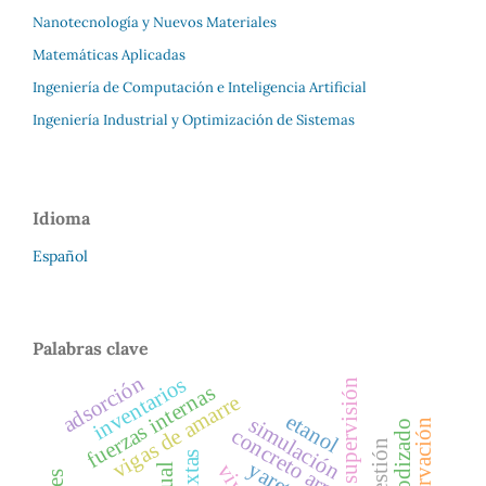
Nanotecnología y Nuevos Materiales
Matemáticas Aplicadas
Ingeniería de Computación e Inteligencia Artificial
Ingeniería Industrial y Optimización de Sistemas
Idioma
Español
Palabras clave
adsorción
inventarios
supervisión
fuerzas internas
vigas de amarre
etanol
simulación
conservación
anodizado
concreto armado