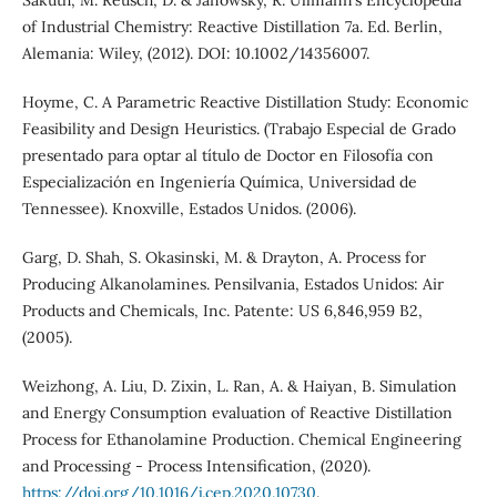
Sakuth, M. Reusch, D. & Janowsky, R. Ullmann’s Encyclopedia
of Industrial Chemistry: Reactive Distillation 7a. Ed. Berlin,
Alemania: Wiley, (2012). DOI: 10.1002/14356007.
Hoyme, C. A Parametric Reactive Distillation Study: Economic
Feasibility and Design Heuristics. (Trabajo Especial de Grado
presentado para optar al título de Doctor en Filosofía con
Especialización en Ingeniería Química, Universidad de
Tennessee). Knoxville, Estados Unidos. (2006).
Garg, D. Shah, S. Okasinski, M. & Drayton, A. Process for
Producing Alkanolamines. Pensilvania, Estados Unidos: Air
Products and Chemicals, Inc. Patente: US 6,846,959 B2,
(2005).
Weizhong, A. Liu, D. Zixin, L. Ran, A. & Haiyan, B. Simulation
and Energy Consumption evaluation of Reactive Distillation
Process for Ethanolamine Production. Chemical Engineering
and Processing - Process Intensification, (2020).
https://doi.org/10.1016/j.cep.2020.10730
.