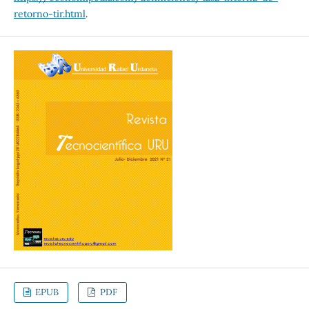
retorno-tir.html
.
EPUB
PDF