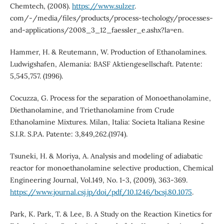
Chemtech, (2008).
https://www.sulzer
.
com/-/media/files/products/process-techology/processes-
and-applications/2008_3_12_faessler_e.ashx?la=en.
Hammer, H. & Reutemann, W. Production of Ethanolamines.
Ludwigshafen, Alemania: BASF Aktiengesellschaft. Patente:
5,545,757. (1996).
Cocuzza, G. Process for the separation of Monoethanolamine,
Diethanolamine, and Triethanolamine from Crude
Ethanolamine Mixtures. Milan, Italia: Societa ltaliana Resine
S.I.R. S.P.A. Patente: 3,849,262.(1974).
Tsuneki, H. & Moriya, A. Analysis and modeling of adiabatic
reactor for monoethanolamine selective production, Chemical
Engineering Journal, Vol.149, No. 1-3, (2009), 363-369.
https://www.journal.csj.jp/doi/pdf/10.1246/bcsj.80.1075
.
Park, K. Park, T. & Lee, B. A Study on the Reaction Kinetics for