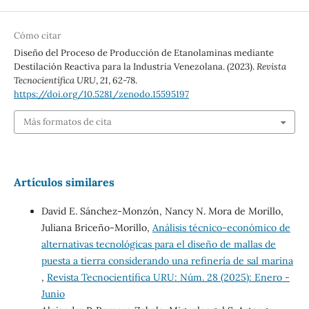
Cómo citar
Diseño del Proceso de Producción de Etanolaminas mediante
Destilación Reactiva para la Industria Venezolana. (2023).
Revista
Tecnocientífica URU
,
21
, 62-78.
https://doi.org/10.5281/zenodo.15595197
Más formatos de cita
Artículos similares
David E. Sánchez-Monzón, Nancy N. Mora de Morillo,
Juliana Briceño-Morillo,
Análisis técnico-económico de
alternativas tecnológicas para el diseño de mallas de
puesta a tierra considerando una refinería de sal marina
,
Revista Tecnocientífica URU: Núm. 28 (2025): Enero -
Junio