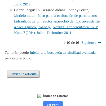
Junio 2015
Gabriel Arguello, Gerardo Aldana, Jhonny Perez,
Modelo matemático para la evaluación de parámetros
hidráulicos de un reactor anaerobio de flujo ascendente
a escala piloto (RAFAep)
,
Revista Tecnocientífica URU:
Núm. 7 (2014): Julio - Diciembre 2014
1-10 de 16
Siguiente
También puede
Iniciar una búsqueda de similitud avanzada
para este artículo.
Enviar un artículo
Índice de Citación
Ver Perfil