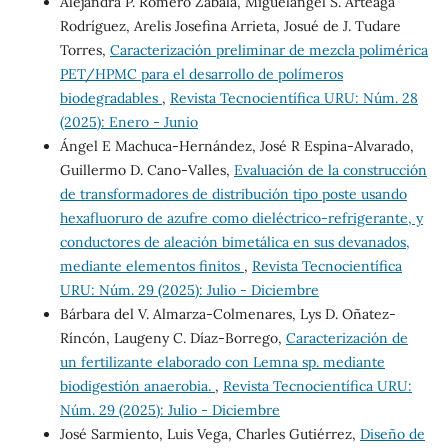
Alejandra P. Romero Zabala, Miguelangel S. Arteaga
Rodríguez, Arelis Josefina Arrieta, Josué de J. Tudare
Torres,
Caracterización preliminar de mezcla polimérica
PET/HPMC para el desarrollo de polímeros
biodegradables
,
Revista Tecnocientífica URU: Núm. 28
(2025): Enero - Junio
Ángel E Machuca-Hernández, José R Espina-Alvarado,
Guillermo D. Cano-Valles,
Evaluación de la construcción
de transformadores de distribución tipo poste usando
hexafluoruro de azufre como dieléctrico-refrigerante, y
conductores de aleación bimetálica en sus devanados,
mediante elementos finitos
,
Revista Tecnocientífica
URU: Núm. 29 (2025): Julio - Diciembre
Bárbara del V. Almarza-Colmenares, Lys D. Oñatez-
Ríncón, Laugeny C. Díaz-Borrego,
Caracterización de
un fertilizante elaborado con Lemna sp. mediante
biodigestión anaerobia.
,
Revista Tecnocientífica URU:
Núm. 29 (2025): Julio - Diciembre
José Sarmiento, Luis Vega, Charles Gutiérrez,
Diseño de