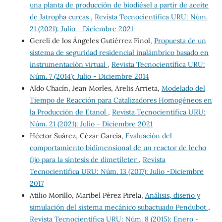
una planta de producción de biodiésel a partir de aceite
de Jatropha curcas
,
Revista Tecnocientífica URU: Núm.
21 (2021): Julio - Diciembre 2021
Gereli de los Ángeles Gutiérrez Finol,
Propuesta de un
sistema de seguridad residencial inalámbrico basado en
instrumentación virtual
,
Revista Tecnocientífica URU:
Núm. 7 (2014): Julio - Diciembre 2014
Aldo Chacín, Jean Morles, Arelis Arrieta,
Modelado del
Tiempo de Reacción para Catalizadores Homogéneos en
la Producción de Etanol
,
Revista Tecnocientífica URU:
Núm. 21 (2021): Julio - Diciembre 2021
Héctor Suárez, Cézar García,
Evaluación del
comportamiento bidimensional de un reactor de lecho
fijo para la síntesis de dimetíleter
,
Revista
Tecnocientífica URU: Núm. 13 (2017): Julio -Diciembre
2017
Atilio Morillo, Maribel Pérez Pirela,
Análisis, diseño y
simulación del sistema mecánico subactuado Pendubot
,
Revista Tecnocientífica URU: Núm. 8 (2015): Enero -