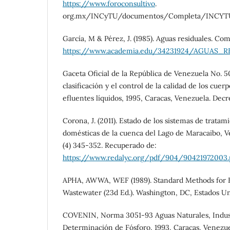
https://www.foroconsultivo
.
org.mx/INCyTU/documentos/Completa/INCYTU
García, M & Pérez, J. (1985). Aguas residuales. Co
https://www.academia.edu/34231924/AGUAS
Gaceta Oficial de la República de Venezuela No. 5
clasificación y el control de la calidad de los cuer
efluentes líquidos, 1995, Caracas, Venezuela. Decr
Corona, J. (2011). Estado de los sistemas de tratam
domésticas de la cuenca del Lago de Maracaibo, Ve
(4) 345-352. Recuperado de:
https://www.redalyc.org/pdf/904/90421972003.
APHA, AWWA, WEF (1989). Standard Methods for 
Wastewater (23d Ed.). Washington, DC, Estados Un
COVENIN, Norma 3051-93 Aguas Naturales, Industr
Determinación de Fósforo, 1993, Caracas, Venezue