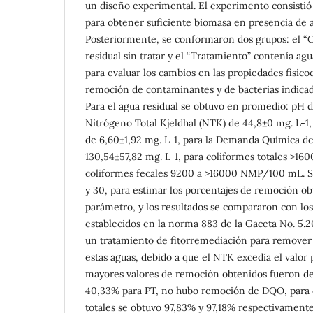
un diseño experimental. El experimento consistió 
para obtener suficiente biomasa en presencia de ag
Posteriormente, se conformaron dos grupos: el “C
residual sin tratar y el “Tratamiento” contenía agua
para evaluar los cambios en las propiedades fisico
remoción de contaminantes y de bacterias indica
Para el agua residual se obtuvo en promedio: pH d
Nitrógeno Total Kjeldhal (NTK) de 44,8±0 mg. L-1, 
de 6,60±1,92 mg. L-1, para la Demanda Química d
130,54±57,82 mg. L-1, para coliformes totales >
coliformes fecales 9200 a >16000 NMP/100 mL. Se 
y 30, para estimar los porcentajes de remoción ob
parámetro, y los resultados se compararon con los
establecidos en la norma 883 de la Gaceta No. 5.201
un tratamiento de fitorremediación para remover
estas aguas, debido a que el NTK excedía el valor
mayores valores de remoción obtenidos fueron d
40,33% para PT, no hubo remoción de DQO, para c
totales se obtuvo 97,83% y 97,18% respectivament