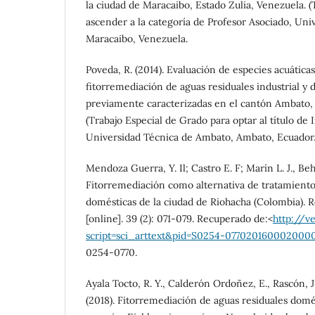
la ciudad de Maracaibo, Estado Zulia, Venezuela. 
ascender a la categoría de Profesor Asociado, Univ
Maracaibo, Venezuela.
Poveda, R. (2014). Evaluación de especies acuáticas
fitorremediación de aguas residuales industrial y d
previamente caracterizadas en el cantón Ambato,
(Trabajo Especial de Grado para optar al título de
Universidad Técnica de Ambato, Ambato, Ecuador
Mendoza Guerra, Y. Il; Castro E. F; Marín L. J., Beh
Fitorremediación como alternativa de tratamiento
domésticas de la ciudad de Riohacha (Colombia). Re
[online]. 39 (2): 071-079. Recuperado de:<
http://ve
script=sci_arttext&pid=S0254-07702016000200
0254-0770.
Ayala Tocto, R. Y., Calderón Ordoñez, E., Rascón, J.
(2018). Fitorremediación de aguas residuales domés