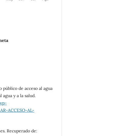
neta
io público de acceso al agua
 agua y a la salud.
/wp-
NAR-ACCESO-AL-
les. Recuperado de: