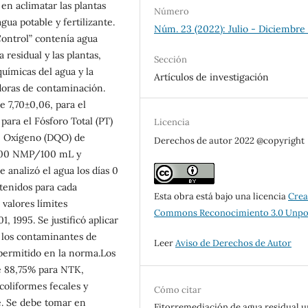
en aclimatar las plantas
Número
ua potable y fertilizante.
Núm. 23 (2022): Julio - Diciembre
ontrol” contenía agua
 residual y las plantas,
Sección
químicas del agua y la
Artículos de investigación
doras de contaminación.
e 7,70±0,06, para el
para el Fósforo Total (PT)
Licencia
e Oxígeno (DQO) de
Derechos de autor 2022 @copyright
16000 NMP/100 mL y
analizó el agua los días 0
tenidos para cada
Esta obra está bajo una licencia
Crea
 valores límites
Commons Reconocimiento 3.0 Unpo
, 1995. Se justificó aplicar
 los contaminantes de
Leer
Aviso de Derechos de Autor
 permitido en la norma.Los
e 88,75% para NTK,
oliformes fecales y
Cómo citar
e. Se debe tomar en
Fitorremediación de agua residual 