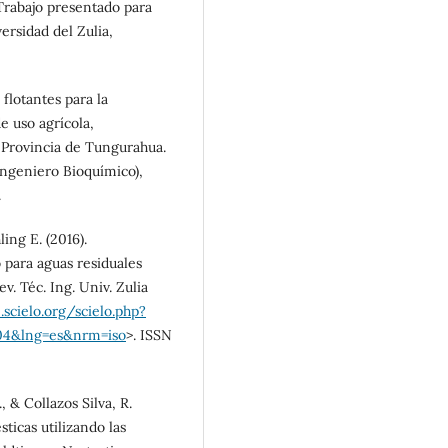
(Trabajo presentado para
ersidad del Zulia,
 flotantes para la
e uso agrícola,
 Provincia de Tungurahua.
 Ingeniero Bioquímico),
.
ling E. (2016).
 para aguas residuales
v. Téc. Ing. Univ. Zulia
.scielo.org/scielo.php?
004&lng=es&nrm=iso
>. ISSN
, & Collazos Silva, R.
ticas utilizando las