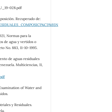
_19-028.pdf
mposición. Recuperado de:
_RESIDUALES_COMPOSICI%C3%93N
021, Normas para la
pos de agua y vertidos o
eto No. 883, 11-10-1995.
iento de aguas residuales
nezuela. Multiciencias, 11,
pdf
Examination of Water and
idos.
iales y Residuales.
la.