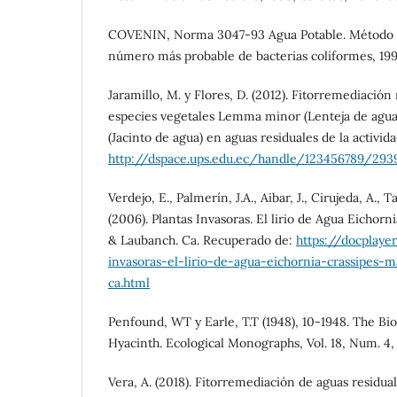
COVENIN, Norma 3047-93 Agua Potable. Método 
número más probable de bacterias coliformes, 199
Jaramillo, M. y Flores, D. (2012). Fitorremediació
especies vegetales Lemma minor (Lenteja de agua)
(Jacinto de agua) en aguas residuales de la activi
http://dspace.ups.edu.ec/handle/123456789/293
Verdejo, E., Palmerín, J.A., Aibar, J., Cirujeda, A., 
(2006). Plantas Invasoras. El lirio de Agua Eichorn
& Laubanch. Ca. Recuperado de:
https://docplaye
invasoras-el-lirio-de-agua-eichornia-crassipes-
ca.html
Penfound, WT y Earle, T.T (1948), 10-1948. The Bi
Hyacinth. Ecological Monographs, Vol. 18, Num. 4,
Vera, A. (2018). Fitorremediación de aguas residua