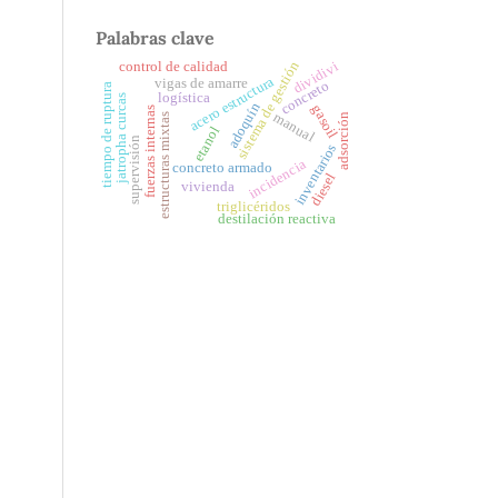
Palabras clave
dividivi
sistema de gestión
control de calidad
acero estructura
vigas de amarre
concreto
tiempo de ruptura
logística
jatropha curcas
adoquín
gasoil
fuerzas internas
manual
adsorción
estructuras mixtas
etanol
supervisión
inventarios
incidencia
concreto armado
diesel
vivienda
triglicéridos
destilación reactiva