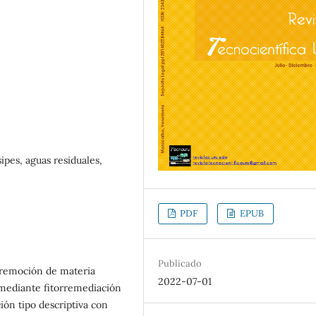
ipes, aguas residuales,
PDF
EPUB
Publicado
a remoción de materia
2022-07-01
 mediante fitorremediación
ión tipo descriptiva con