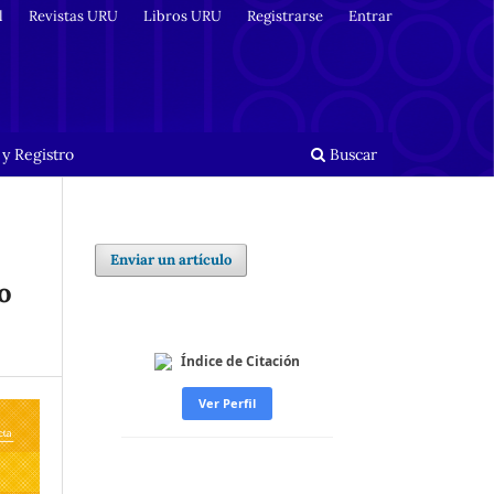
l
Revistas URU
Libros URU
Registrarse
Entrar
y Registro
Buscar
Enviar un artículo
o
Índice de Citación
Ver Perfil