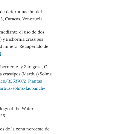
de determinación del
3, Caracas, Venezuela.
n mediante el uso de dos
 y Eichornia crassipes
dad minera. Recuperado de:
9
Taberner, A. y Zaragoza, C.
ia crassipes (Martius) Solms
r.es/32537072-Plantas-
martius-solms-laubanch-
ology of the Water
 25.
les de la zona noroeste de