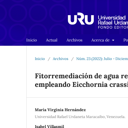
Inicio
Actual
Archivos
Acerca de
Po
Inicio
/
Archivos
/
Núm. 23 (2022): Julio - Dicie
Fitorremediación de agua re
empleando Eicchornia crass
María Virginia Hernández
Universidad Rafael Urdaneta Maracaibo, Venezuela.
Isabel Villasmil