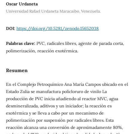
Oscar Urdaneta
Universidad Rafael Urdaneta Maracaibo, Venezuela.
DOI:
https://doi.org/10.5281/zenodo.15652038
Palabras clave:
PVC, radicales libres, agente de parada corta,
polimerización, reacción exotérmica.
Resumen
En el Complejo Petroquímico Ana María Campos ubicado en el
Estado Zulia se manufactura policloruro de vinilo La
producción de PVC inicia añadiendo al reactor MVC, agua
desmineralizada, aditivos y un iniciador; la reacción es
exotérmica y se lleva a cabo por un mecanismo de
polimerización por suspensión por radicales libres. Esta
reacción alcanza una conversión de aproximadamente 80%,