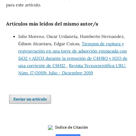
para este artículo.
Artículos más leídos del mismo autor/a
Julio Moreno, Oscar Urdaneta, Humberto Hernandez,
Édison Alcantara, Edgar Cuicas,
Tiempos de ruptura y
regeneración en una torre de adsorción empacada con
SiO2 y Al2O3 durante la remoción de C4H8O y H2O de
una corriente de C6H12
,
Revista Tecnocientífica URU:
Núm. 17 (2019): Julio - Diciembre 2019
Enviar un artículo
Índice de Citación