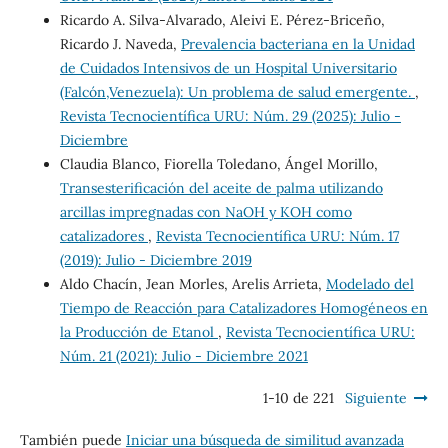
Ricardo A. Silva-Alvarado, Aleivi E. Pérez-Briceño,
Ricardo J. Naveda,
Prevalencia bacteriana en la Unidad
de Cuidados Intensivos de un Hospital Universitario
(Falcón,Venezuela): Un problema de salud emergente.
,
Revista Tecnocientífica URU: Núm. 29 (2025): Julio -
Diciembre
Claudia Blanco, Fiorella Toledano, Ángel Morillo,
Transesterificación del aceite de palma utilizando
arcillas impregnadas con NaOH y KOH como
catalizadores
,
Revista Tecnocientífica URU: Núm. 17
(2019): Julio - Diciembre 2019
Aldo Chacín, Jean Morles, Arelis Arrieta,
Modelado del
Tiempo de Reacción para Catalizadores Homogéneos en
la Producción de Etanol
,
Revista Tecnocientífica URU:
Núm. 21 (2021): Julio - Diciembre 2021
1-10 de 221
Siguiente
También puede
Iniciar una búsqueda de similitud avanzada