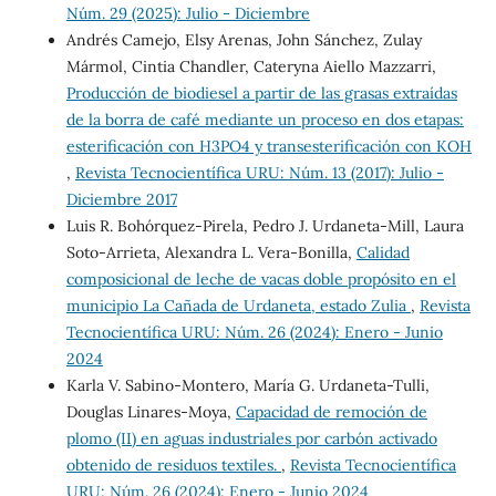
Núm. 29 (2025): Julio - Diciembre
Andrés Camejo, Elsy Arenas, John Sánchez, Zulay
Mármol, Cintia Chandler, Cateryna Aiello Mazzarri,
Producción de biodiesel a partir de las grasas extraídas
de la borra de café mediante un proceso en dos etapas:
esterificación con H3PO4 y transesterificación con KOH
,
Revista Tecnocientífica URU: Núm. 13 (2017): Julio -
Diciembre 2017
Luis R. Bohórquez-Pirela, Pedro J. Urdaneta-Mill, Laura
Soto-Arrieta, Alexandra L. Vera-Bonilla,
Calidad
composicional de leche de vacas doble propósito en el
municipio La Cañada de Urdaneta, estado Zulia
,
Revista
Tecnocientífica URU: Núm. 26 (2024): Enero - Junio
2024
Karla V. Sabino-Montero, María G. Urdaneta-Tulli,
Douglas Linares-Moya,
Capacidad de remoción de
plomo (II) en aguas industriales por carbón activado
obtenido de residuos textiles.
,
Revista Tecnocientífica
URU: Núm. 26 (2024): Enero - Junio 2024