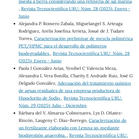
puesta a tierra considerando una refinería de sal marina
,
Revista Tecnocientífica URU: Núm. 28 (2025): Enero -
Junio
Alejandra P. Romero Zabala, Miguelangel S. Arteaga
Rodríguez, Arelis Josefina Arrieta, Josué de J. Tudare
Torres,
Caracterización preliminar de mezcla polimérica
PET/HPMC para el desarrollo de polímeros
biodegradables
,
Revista Tecnocientífica URU: Núm. 28
(2025): Enero - Junio
Paola I González Arias, Yenibel C Valencia Meza,
Alexandra L Vera Bonilla, Charity E Andrade Ruiz, José G
Delgado González,
Adecuación del tratamiento químico
de aguas residuales de una empresa productora de
Hipoclorito de Sodio
,
Revista Tecnocientífica URU:
Núm. 29 (2025): Julio - Diciembre
Bárbara del V. Almarza-Colmenares, Lys D. Oñatez-
Ríncón, Laugeny C. Díaz-Borrego,
Caracterización de
un fertilizante elaborado con Lemna sp. mediante
biodigestión anaerobia.
,
Revista Tecnocientífica URU: