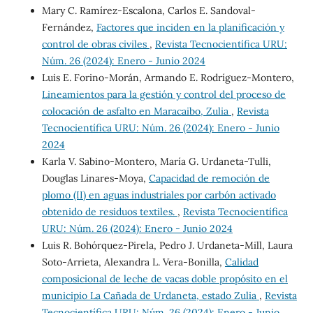
Mary C. Ramírez-Escalona, Carlos E. Sandoval-
Fernández,
Factores que inciden en la planificación y
control de obras civiles
,
Revista Tecnocientífica URU:
Núm. 26 (2024): Enero - Junio 2024
Luis E. Forino-Morán, Armando E. Rodríguez-Montero,
Lineamientos para la gestión y control del proceso de
colocación de asfalto en Maracaibo, Zulia
,
Revista
Tecnocientífica URU: Núm. 26 (2024): Enero - Junio
2024
Karla V. Sabino-Montero, María G. Urdaneta-Tulli,
Douglas Linares-Moya,
Capacidad de remoción de
plomo (II) en aguas industriales por carbón activado
obtenido de residuos textiles.
,
Revista Tecnocientífica
URU: Núm. 26 (2024): Enero - Junio 2024
Luis R. Bohórquez-Pirela, Pedro J. Urdaneta-Mill, Laura
Soto-Arrieta, Alexandra L. Vera-Bonilla,
Calidad
composicional de leche de vacas doble propósito en el
municipio La Cañada de Urdaneta, estado Zulia
,
Revista
Tecnocientífica URU: Núm. 26 (2024): Enero - Junio