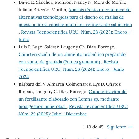
David E. Sánchez-Monzón, Nancy N. Mora de Morillo,
Juliana Briceño-Morillo,
Análisis técnico-económico de
alternativas tecnológicas para el diseño de mallas de
puesta a tierra considerando una refinería de sal marina
,
Revista Tecnocientífica URU: Núm. 28 (2025): Enero -
Junio
Luis P. Lugo-Salazar, Laugeny Ch. Díaz-Borrego,
Caracterización de un alimento probiótico preparado
con zumo de granada (Punica granatum)
,
Revista
Tecnocientífica URU: Núm. 26 (2024): Enero - Junio
2024
Bárbara del V. Almarza-Colmenares, Lys D. Oñatez-
Ríncón, Laugeny C. Díaz-Borrego,
Caracterización de
un fertilizante elaborado con Lemna sp. mediante
biodigestión anaerobia.
,
Revista Tecnocientífica URU:
Núm. 29 (2025): Julio - Diciembre
1-10 de 45
Siguiente