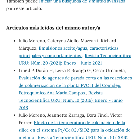
También puede
Iniciar una búsqueda de similitud avanzada
para este artículo.
Artículos más leídos del mismo autor/a
Julio Moreno, Cateryna Aiello-Mazzarri, Richard
Márquez,
Emulsiones aceite/agua, características
principales y comportamientos
,
Revista Tecnocientífica
URU: Núm. 20 (2021): Enero - Junio 2021
Lined P. Durán H, Leiza P. Brango G, Oscar Urdaneta,
Evaluación de agentes de parada corta en las reacciones
de polimerización de la planta PVC II del Complejo
Petroquímico Ana María Campos
,
Revista
Tecnocientífica URU: Núm. 10 (2016): Enero - Junio
2016
Julio Moreno, Jeannette Zarraga, Dora Finol, Víctor
Ferrer,
Efecto de la temperatura de calcinación de la
sílice en el sistema Pt/CeO2/SiO2 para la oxidación de
metano
,
Revista Tecnocientífica URU: Núm. 10 (2016):