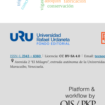
concreto
adoquín
fabricación
conservación
ISSN-L
2343 – 6360
Licencia:
CC BY-SA 4.0
Email:
tecnoc
Avenida 2 “El Milagro”, entrada autónoma de la Universidad 
Maracaibo, Venezuela.