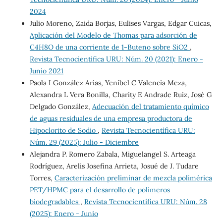
2024
Julio Moreno, Zaida Borjas, Eulises Vargas, Edgar Cuicas,
Aplicación del Modelo de Thomas para adsorción de
C4H8O de una corriente de 1-Buteno sobre SiO2
,
Revista Tecnocientífica URU: Núm. 20 (2021): Enero -
Junio 2021
Paola I González Arias, Yenibel C Valencia Meza,
Alexandra L Vera Bonilla, Charity E Andrade Ruiz, José G
Delgado González,
Adecuación del tratamiento químico
de aguas residuales de una empresa productora de
Hipoclorito de Sodio
,
Revista Tecnocientífica URU:
Núm. 29 (2025): Julio - Diciembre
Alejandra P. Romero Zabala, Miguelangel S. Arteaga
Rodríguez, Arelis Josefina Arrieta, Josué de J. Tudare
Torres,
Caracterización preliminar de mezcla polimérica
PET/HPMC para el desarrollo de polímeros
biodegradables
,
Revista Tecnocientífica URU: Núm. 28
(2025): Enero - Junio