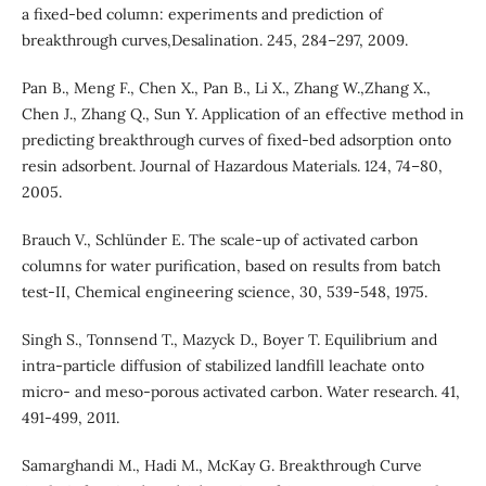
a fixed-bed column: experiments and prediction of
breakthrough curves,Desalination. 245, 284–297, 2009.
Pan B., Meng F., Chen X., Pan B., Li X., Zhang W.,Zhang X.,
Chen J., Zhang Q., Sun Y. Application of an effective method in
predicting breakthrough curves of fixed-bed adsorption onto
resin adsorbent. Journal of Hazardous Materials. 124, 74–80,
2005.
Brauch V., Schlünder E. The scale-up of activated carbon
columns for water purification, based on results from batch
test-II, Chemical engineering science, 30, 539-548, 1975.
Singh S., Tonnsend T., Mazyck D., Boyer T. Equilibrium and
intra-particle diffusion of stabilized landfill leachate onto
micro- and meso-porous activated carbon. Water research. 41,
491-499, 2011.
Samarghandi M., Hadi M., McKay G. Breakthrough Curve