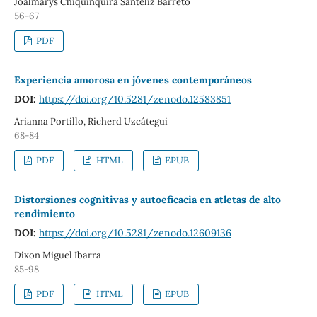
Joalmarys Chiquinquira Santeliz Barreto
56-67
PDF
Experiencia amorosa en jóvenes contemporáneos
DOI:
https://doi.org/10.5281/zenodo.12583851
Arianna Portillo, Richerd Uzcátegui
68-84
PDF
HTML
EPUB
Distorsiones cognitivas y autoeficacia en atletas de alto
rendimiento
DOI:
https://doi.org/10.5281/zenodo.12609136
Dixon Miguel Ibarra
85-98
PDF
HTML
EPUB