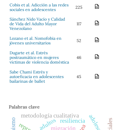
Cobis et al. Adicción a las redes
225
sociales en adolescentes
Sánchez Nido Vacío y Calidad
de Vida del Adulto Mayor
117
Venezolano
Lozano et al. Nomofobia en
52
jóvenes universitarios
Dugarte et al. Estrés
postraumático en mujeres
46
víctimas de violencia doméstica
Sabe Chami Estrés y
autoeficacia en adolescentes
45
bailarinas de ballet
Palabras clave
metodología cualitativa
adolescentes
adultos
resiliencia
tea
migración