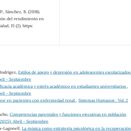
P., Sánchez, B. (2018).
ción del rendimiento en
lud, 15 (2). https:
Rodrígez,
Estilos de apego y depresión en adolescentes escolarizado
bril - Septiembre
ficacia académica y estrés académico en estudiantes universitarios
,
bril - Septiembre
mor en pacientes con enfermedad renal
,
Sistemas Humanos : Vol. 2
acho,
Competencias parentales y funciones ejecutivas en población
2025): Abril - Septiembre
a-Lagonell,
La música como estrategia psicológica en la recuperación