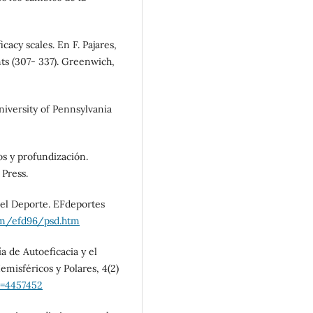
cacy scales. En F. Pajares,
ents (307- 337). Greenwich,
University of Pennsylvania
os y profundización.
 Press.
 del Deporte. EFdeportes
om/efd96/psd.htm
a de Autoeficacia y el
misféricos y Polares, 4(2)
go=4457452