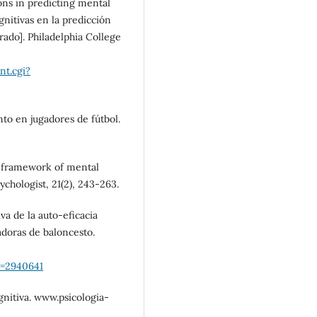
ions in predicting mental
ognitivas en la predicción
rado]. Philadelphia College
nt.cgi?
nto en jugadores de fútbol.
 A framework of mental
ychologist, 21(2), 243-263.
iva de la auto-eficacia
adoras de baloncesto.
go=2940641
ognitiva. www.psicologia-