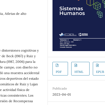
a, Atletas de alto
 distorsiones cognitivas y
r de Beck (1967) y Ruiz y
dura (1987, 2006) para la
o de campo, con diseño no
PDF
HTML
EPUB
rdó una muestra accidental
tros deportivos del estado
tomáticos de Ruiz y Lujan
Publicado
e actividad física de
2023-04-01
cas consistentes. Los
storsión de Recompensa