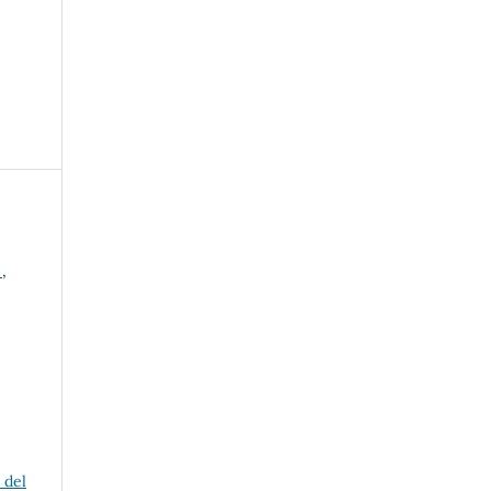
s
,
 del