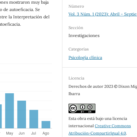
iones mostraron muy baja
Número
o de autoeficacia. Se
Vol. 3 Núm. 1 (2023): Abril - Sept
ntre la Interpretación del
oeficacia.
Sección
Investigaciones
Categorías
Psicología clínica
Licencia
Derechos de autor 2023 © Dixon Mi
Ibarra
Esta obra está bajo una licencia
internacional
Creative Commons
Atribución-CompartirIgual 4.0
.