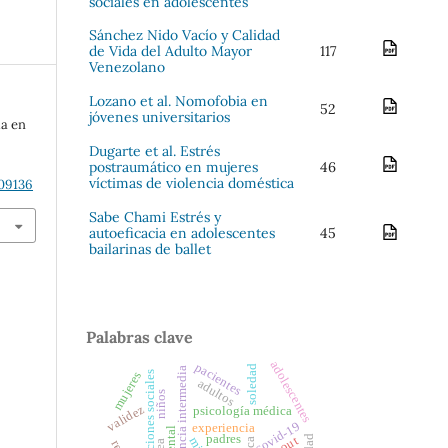
sociales en adolescentes
Sánchez Nido Vacío y Calidad
de Vida del Adulto Mayor
117
Venezolano
Lozano et al. Nomofobia en
52
jóvenes universitarios
ia en
Dugarte et al. Estrés
postraumático en mujeres
46
víctimas de violencia doméstica
609136
Sabe Chami Estrés y
autoeficacia en adolescentes
45
bailarinas de ballet
Palabras clave
adolescentes
pacientes
soledad
infancia intermedia
representaciones sociales
mujeres
adultos
niños
validez
psicología médica
covid-19
experiencia
padres
tea