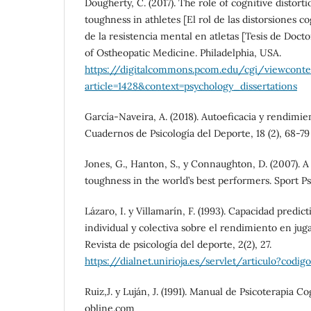
Dougherty, C. (2017). The role of cognitive distort
toughness in athletes [El rol de las distorsiones c
de la resistencia mental en atletas [Tesis de Docto
of Ostheopatic Medicine. Philadelphia, USA.
https://digitalcommons.pcom.edu/cgi/viewconte
article=1428&context=psychology_dissertations
García-Naveira, A. (2018). Autoeficacia y rendimie
Cuadernos de Psicología del Deporte, 18 (2), 68-79
Jones, G., Hanton, S., y Connaughton, D. (2007).
toughness in the world’s best performers. Sport Ps
Lázaro, I. y Villamarín, F. (1993). Capacidad predict
individual y colectiva sobre el rendimiento en jug
Revista de psicología del deporte, 2(2), 27.
https://dialnet.unirioja.es/servlet/articulo?codi
Ruiz,J. y Luján, J. (1991). Manual de Psicoterapia C
obline.com