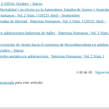
 2 (2024): Octubre - Marzo
 Mortalidad y su efecto en la Autoestima, Estados de Ánimo y Ansieda
Humanos : Vol. 2 Núm. 1 (2022): Abril - Septiembre
ivadas de libertad
,
Sistemas Humanos : Vol. 2 Núm. 1 (2022): Abril -
en adolescentes bailarinas de ballet
,
Sistemas Humanos : Vol. 3 Núm.
ercepción de riesgo hacia el consumo de benzodiacepinas en adulto
Octubre - Marzo
 redes sociales en adolescentes
,
Sistemas Humanos : Vol. 2 Núm. 1
1-10 de 65
Siguient
 avanzada
para este artículo.