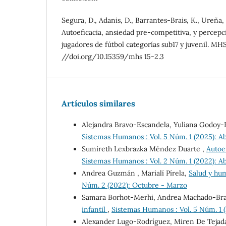
Segura, D., Adanis, D., Barrantes-Brais, K., Ureña, 
Autoeficacia, ansiedad pre-competitiva, y percep
jugadores de fútbol categorías sub17 y juvenil. MHSa
//doi.org/10.15359/mhs 15-2.3
Artículos similares
Alejandra Bravo-Escandela, Yuliana Godoy-
Sistemas Humanos : Vol. 5 Núm. 1 (2025): A
Sumireth Lexbrazka Méndez Duarte ,
Autoe
Sistemas Humanos : Vol. 2 Núm. 1 (2022): A
Andrea Guzmán , Marialí Pírela,
Salud y hu
Núm. 2 (2022): Octubre - Marzo
Samara Borhot-Merhi, Andrea Machado-Br
infantil
,
Sistemas Humanos : Vol. 5 Núm. 1 (
Alexander Lugo-Rodríguez, Miren De Tejad