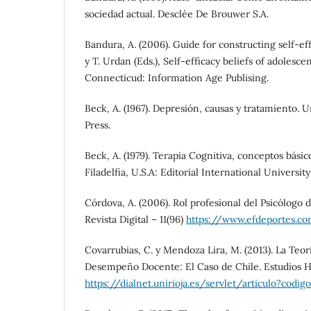
sociedad actual. Desclée De Brouwer S.A.
Bandura, A. (2006). Guide for constructing self-effi
y T. Urdan (Eds.), Self-efficacy beliefs of adolesc
Connecticud: Information Age Publising.
Beck, A. (1967). Depresión, causas y tratamiento. 
Press.
Beck, A. (1979). Terapia Cognitiva, conceptos básic
Filadelfia, U.S.A: Editorial International University
Córdova, A. (2006). Rol profesional del Psicólogo
Revista Digital – 11(96)
https://www.efdeportes.c
Covarrubias, C. y Mendoza Lira, M. (2013). La Teorí
Desempeño Docente: El Caso de Chile. Estudios He
https://dialnet.unirioja.es/servlet/articulo?codi