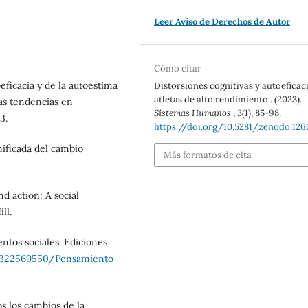
Leer Aviso de Derechos de Autor
Cómo citar
oeficacia y de la autoestima
Distorsiones cognitivas y autoeficac
atletas de alto rendimiento . (2023).
as tendencias en
Sistemas Humanos
,
3
(1), 85-98.
3.
https://doi.org/10.5281/zenodo.12
unificada del cambio
Más formatos de cita
nd action: A social
ll.
ntos sociales. Ediciones
/322569550/Pensamiento-
s los cambios de la