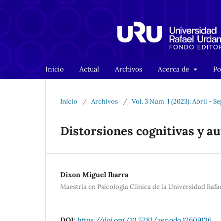
Inicio
Actual
Archivos
Acerca de
Po
Inicio
/
Archivos
/
Vol. 3 Núm. 1 (2023): Abril - 
Distorsiones cognitivas y au
Dixon Miguel Ibarra
Maestría en Psicología Clínica de la Universidad Raf
DOI:
https://doi.org/10.5281/zenodo.12609136