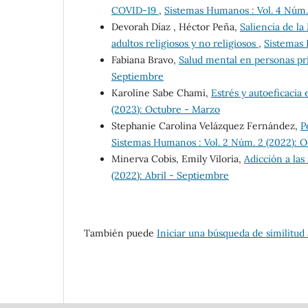
COVID-19
,
Sistemas Humanos : Vol. 4 Núm.
Devorah Díaz , Héctor Peña,
Saliencia de la
adultos religiosos y no religiosos
,
Sistemas 
Fabiana Bravo,
Salud mental en personas pr
Septiembre
Karoline Sabe Chami,
Estrés y autoeficacia 
(2023): Octubre - Marzo
Stephanie Carolina Velázquez Fernández,
P
Sistemas Humanos : Vol. 2 Núm. 2 (2022): 
Minerva Cobis, Emily Viloria,
Adicción a las
(2022): Abril - Septiembre
También puede
Iniciar una búsqueda de similitud