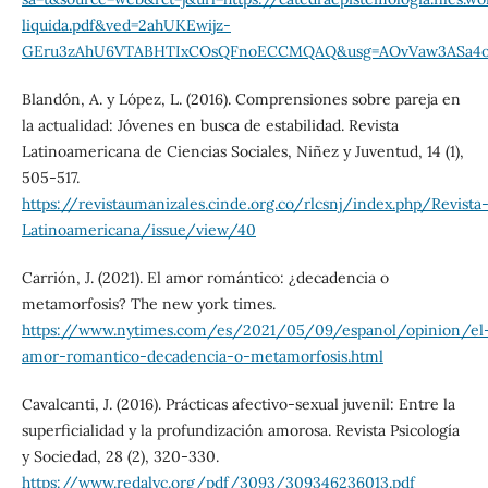
liquida.pdf&ved=2ahUKEwijz-
GEru3zAhU6VTABHTIxCOsQFnoECCMQAQ&usg=AOvVaw3ASa4o
Blandón, A. y López, L. (2016). Comprensiones sobre pareja en
la actualidad: Jóvenes en busca de estabilidad. Revista
Latinoamericana de Ciencias Sociales, Niñez y Juventud, 14 (1),
505-517.
https://revistaumanizales.cinde.org.co/rlcsnj/index.php/Revista
Latinoamericana/issue/view/40
Carrión, J. (2021). El amor romántico: ¿decadencia o
metamorfosis? The new york times.
https://www.nytimes.com/es/2021/05/09/espanol/opinion/el
amor-romantico-decadencia-o-metamorfosis.html
Cavalcanti, J. (2016). Prácticas afectivo-sexual juvenil: Entre la
superficialidad y la profundización amorosa. Revista Psicología
y Sociedad, 28 (2), 320-330.
https://www.redalyc.org/pdf/3093/309346236013.pdf