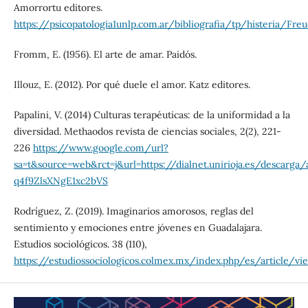
Amorrortu editores.
https://psicopatologia1unlp.com.ar/bibliografia/tp/hister
Fromm, E. (1956). El arte de amar. Paidós.
Illouz, E. (2012). Por qué duele el amor. Katz editores.
Papalini, V. (2014) Culturas terapéuticas: de la uniformidad a la
diversidad. Methaodos revista de ciencias sociales, 2(2), 221-
226
https://www.google.com/url?
sa=t&source=web&rct=j&url=https://dialnet.unirioja.es/de
q4f9ZlsXNgE1xc2bVS
Rodríguez, Z. (2019). Imaginarios amorosos, reglas del
sentimiento y emociones entre jóvenes en Guadalajara.
Estudios sociológicos. 38 (110),
https://estudiossociologicos.colmex.mx/index.php/es/article/v