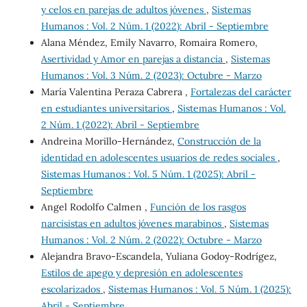
y celos en parejas de adultos jóvenes
,
Sistemas
Humanos : Vol. 2 Núm. 1 (2022): Abril - Septiembre
Alana Méndez, Emily Navarro, Romaira Romero,
Asertividad y Amor en parejas a distancia
,
Sistemas
Humanos : Vol. 3 Núm. 2 (2023): Octubre - Marzo
María Valentina Peraza Cabrera ,
Fortalezas del carácter
en estudiantes universitarios
,
Sistemas Humanos : Vol.
2 Núm. 1 (2022): Abril - Septiembre
Andreina Morillo-Hernández,
Construcción de la
identidad en adolescentes usuarios de redes sociales
,
Sistemas Humanos : Vol. 5 Núm. 1 (2025): Abril -
Septiembre
Angel Rodolfo Calmen ,
Función de los rasgos
narcisistas en adultos jóvenes marabinos
,
Sistemas
Humanos : Vol. 2 Núm. 2 (2022): Octubre - Marzo
Alejandra Bravo-Escandela, Yuliana Godoy-Rodrígez,
Estilos de apego y depresión en adolescentes
escolarizados
,
Sistemas Humanos : Vol. 5 Núm. 1 (2025):
Abril - Septiembre