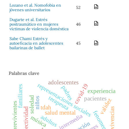
Lozano et al. Nomofobia en
52
jóvenes universitarios
Dugarte et al. Estrés
postraumático en mujeres
46
víctimas de violencia doméstica
Sabe Chami Estrés y
autoeficacia en adolescentes
45
bailarinas de ballet
Palabras clave
adolescentes
representaciones sociales
covid-19
familiares
padres
experiencia
terapeuta
soledad
pacientes
niños
validez
sobrevivientes
tdah
vivencias
efectividad
salud mental
fenomenología
infancia intermedia
adultos
música