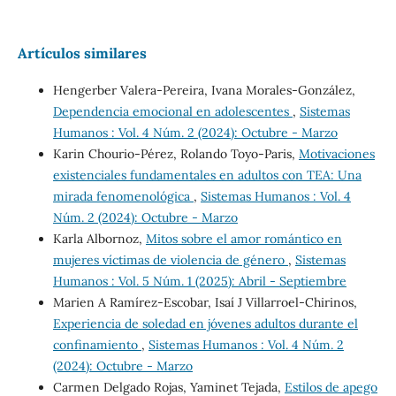
Artículos similares
Hengerber Valera-Pereira, Ivana Morales-González,
Dependencia emocional en adolescentes
,
Sistemas
Humanos : Vol. 4 Núm. 2 (2024): Octubre - Marzo
Karin Chourio-Pérez, Rolando Toyo-Paris,
Motivaciones
existenciales fundamentales en adultos con TEA: Una
mirada fenomenológica
,
Sistemas Humanos : Vol. 4
Núm. 2 (2024): Octubre - Marzo
Karla Albornoz,
Mitos sobre el amor romántico en
mujeres víctimas de violencia de género
,
Sistemas
Humanos : Vol. 5 Núm. 1 (2025): Abril - Septiembre
Marien A Ramírez-Escobar, Isaí J Villarroel-Chirinos,
Experiencia de soledad en jóvenes adultos durante el
confinamiento
,
Sistemas Humanos : Vol. 4 Núm. 2
(2024): Octubre - Marzo
Carmen Delgado Rojas, Yaminet Tejada,
Estilos de apego