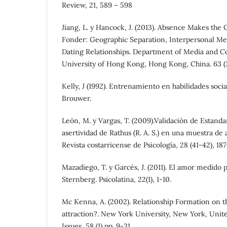
Review, 21, 589 – 598
Jiang, L. y Hancock, J. (2013). Absence Makes t
Fonder: Geographic Separation, Interpersonal Med
Dating Relationships. Department of Media and 
University of Hong Kong, Hong Kong, China. 63 (
Kelly, J (1992). Entrenamiento en habilidades socia
Brouwer.
León, M. y Vargas, T. (2009).Validación de Estanda
asertividad de Rathus (R. A. S.) en una muestra de 
Revista costarricense de Psicología, 28 (41-42), 18
Mazadiego, T. y Garcés, J. (2011). El amor medido p
Sternberg. Psicolatina, 22(1), 1-10.
Mc Kenna, A. (2002). Relationship Formation on th
attraction?. New York University, New York, United
Issues, 58 (1) pp. 9-31.