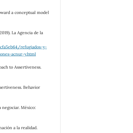
Toward a conceptual model
2019). La Agencia de la
cfa5eb64/refugiados-y-
lones-acnur-y.html
roach to Assertiveness.
ssertiveness. Behavior
ra negociar. México:
ación a la realidad.