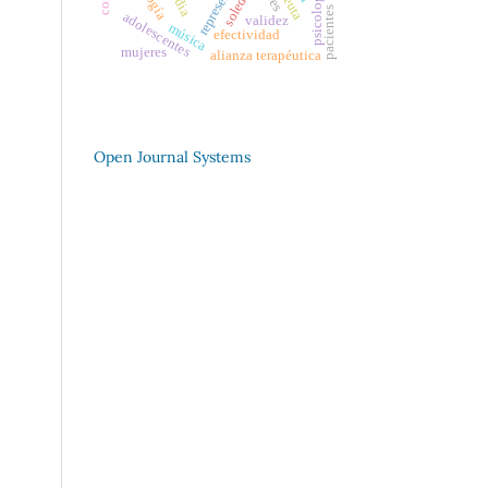
soledad
pacientes
adolescentes
validez
música
efectividad
mujeres
alianza terapéutica
Open Journal Systems