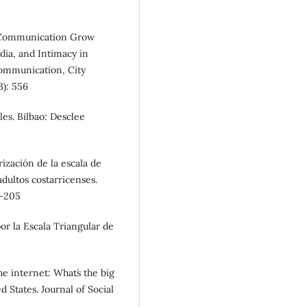
he Communication Grow
ia, and Intimacy in
Communication, City
3): 556
les. Bilbao: Desclee
rización de la escala de
adultos costarricenses.
7-205
or la Escala Triangular de
e internet: What´s the big
 States. Journal of Social