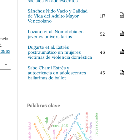
sociales en adolescentes
Sánchez Nido Vacío y Calidad
de Vida del Adulto Mayor
117
Venezolano
Lozano et al. Nomofobia en
52
jóvenes universitarios
ncia .
2.
Dugarte et al. Estrés
610963
postraumático en mujeres
46
víctimas de violencia doméstica
Sabe Chami Estrés y
autoeficacia en adolescentes
45
bailarinas de ballet
Palabras clave
representaciones sociales
resiliencia
experiencia
redes sociales
migración
infancia intermedia
tdah
salud mental
confiabilidad
fenomenología
psicología médica
covid-19
adultos
tea
niños
terapeuta
padres