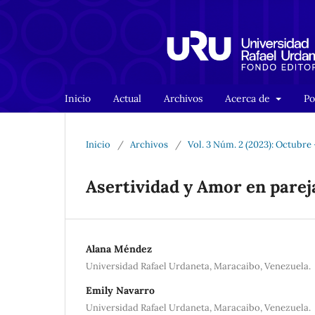
Inicio
Actual
Archivos
Acerca de
Po
Inicio
/
Archivos
/
Vol. 3 Núm. 2 (2023): Octubre
Asertividad y Amor en pareja
Alana Méndez
Universidad Rafael Urdaneta, Maracaibo, Venezuela.
Emily Navarro
Universidad Rafael Urdaneta, Maracaibo, Venezuela.