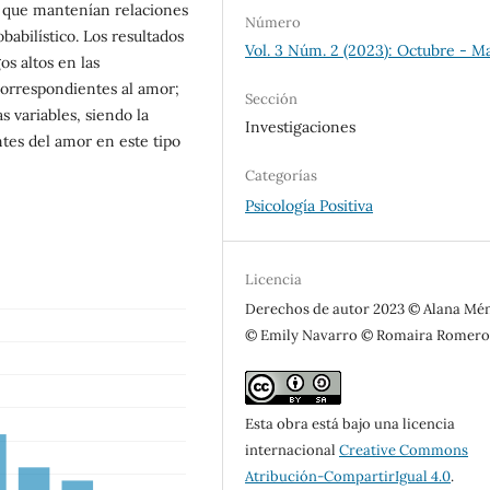
, que mantenían relaciones
Número
abilístico. Los resultados
Vol. 3 Núm. 2 (2023): Octubre - M
s altos en las
orrespondientes al amor;
Sección
s variables, siendo la
Investigaciones
tes del amor en este tipo
Categorías
Psicología Positiva
Licencia
Derechos de autor 2023 © Alana Mé
© Emily Navarro © Romaira Romer
Esta obra está bajo una licencia
internacional
Creative Commons
Atribución-CompartirIgual 4.0
.