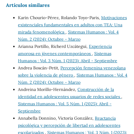
Artículos similares
Karin Chourio-Pérez, Rolando Toyo-Paris,
Motivaciones
existenciales fundamentales en adultos con TEA: Una
mirada fenomenológica
,
Sistemas Humanos : Vol. 4
Núm. 2 (2024): Octubre - Marzo
Arianna Portillo, Richerd Uzcátegui,
Experiencia
amorosa en jóvenes contemporáneos
,
Sistemas
Humanos : Vol. 3 Núm. 1 (2023): Abril - Septiembre
Andrea Boscán-Petit,
Percepción femenina venezolana
sobre la violencia de género
,
Sistemas Humanos : Vol. 4
Núm. 2 (2024): Octubre - Marzo
Andreina Morillo-Hernández,
Construcción de la
identidad en adolescentes usuarios de redes sociales
,
Sistemas Humanos : Vol. 5 Núm. 1 (2025): Abril -
Septiembre
Annabella Donnino, Victoria González,
Reactancia
psicológica y percepción de libertad en adolescentes
escolarizados
,
Sistemas Humanos : Vol. 3 Núm. 1 (2023):