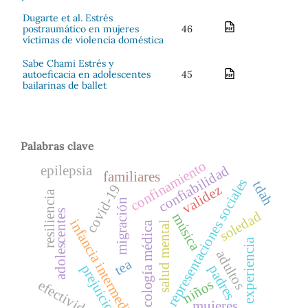
Dugarte et al. Estrés
postraumático en mujeres
46
víctimas de violencia doméstica
Sabe Chami Estrés y
autoeficacia en adolescentes
45
bailarinas de ballet
Palabras clave
confinamiento
epilepsia
confiabilidad
familiares
representaciones sociales
tdah
covid-19
validez
resiliencia
migración
adolescentes
soledad
música
infancia intermedia
psicología médica
salud mental
experiencia
adultos
tea
prejuicios
padres
niños
efectividad
mujeres