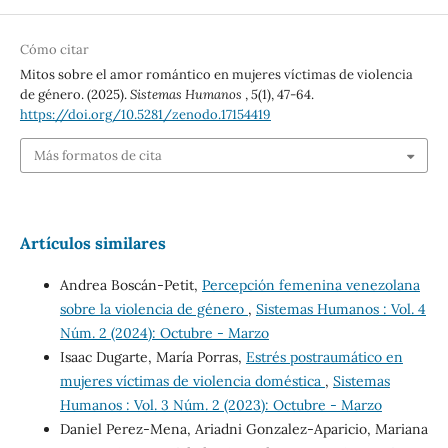
Cómo citar
Mitos sobre el amor romántico en mujeres víctimas de violencia
de género. (2025).
Sistemas Humanos
,
5
(1), 47-64.
https://doi.org/10.5281/zenodo.17154419
Más formatos de cita
Artículos similares
Andrea Boscán-Petit,
Percepción femenina venezolana
sobre la violencia de género
,
Sistemas Humanos : Vol. 4
Núm. 2 (2024): Octubre - Marzo
Isaac Dugarte, María Porras,
Estrés postraumático en
mujeres víctimas de violencia doméstica
,
Sistemas
Humanos : Vol. 3 Núm. 2 (2023): Octubre - Marzo
Daniel Perez-Mena, Ariadni Gonzalez-Aparicio, Mariana