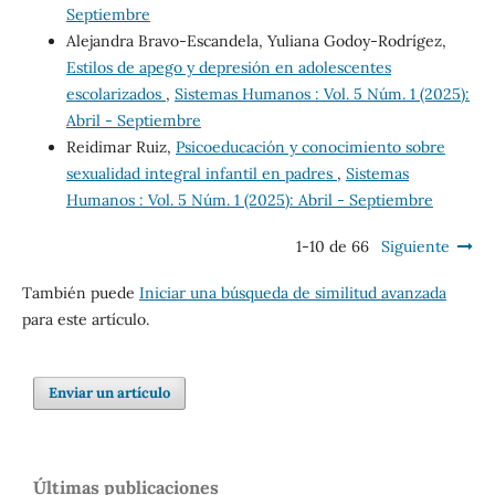
Septiembre
Alejandra Bravo-Escandela, Yuliana Godoy-Rodrígez,
Estilos de apego y depresión en adolescentes
escolarizados
,
Sistemas Humanos : Vol. 5 Núm. 1 (2025):
Abril - Septiembre
Reidimar Ruiz,
Psicoeducación y conocimiento sobre
sexualidad integral infantil en padres
,
Sistemas
Humanos : Vol. 5 Núm. 1 (2025): Abril - Septiembre
1-10 de 66
Siguiente
También puede
Iniciar una búsqueda de similitud avanzada
para este artículo.
Enviar un artículo
Últimas publicaciones