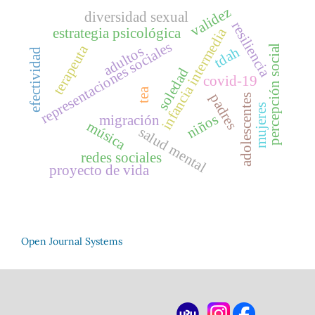
validez
diversidad sexual
resiliencia
infancia intermedia
estrategia psicológica
representaciones sociales
terapeuta
percepción social
adultos
tdah
efectividad
soledad
covid-19
tea
padres
adolescentes
mujeres
niños
migración
música
salud mental
redes sociales
proyecto de vida
Open Journal Systems