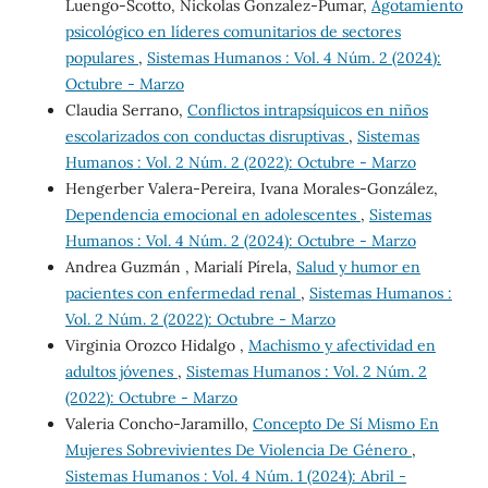
Luengo-Scotto, Nickolas Gonzalez-Pumar,
Agotamiento
psicológico en líderes comunitarios de sectores
populares
,
Sistemas Humanos : Vol. 4 Núm. 2 (2024):
Octubre - Marzo
Claudia Serrano,
Conflictos intrapsíquicos en niños
escolarizados con conductas disruptivas
,
Sistemas
Humanos : Vol. 2 Núm. 2 (2022): Octubre - Marzo
Hengerber Valera-Pereira, Ivana Morales-González,
Dependencia emocional en adolescentes
,
Sistemas
Humanos : Vol. 4 Núm. 2 (2024): Octubre - Marzo
Andrea Guzmán , Marialí Pírela,
Salud y humor en
pacientes con enfermedad renal
,
Sistemas Humanos :
Vol. 2 Núm. 2 (2022): Octubre - Marzo
Virginia Orozco Hidalgo ,
Machismo y afectividad en
adultos jóvenes
,
Sistemas Humanos : Vol. 2 Núm. 2
(2022): Octubre - Marzo
Valeria Concho-Jaramillo,
Concepto De Sí Mismo En
Mujeres Sobrevivientes De Violencia De Género
,
Sistemas Humanos : Vol. 4 Núm. 1 (2024): Abril -