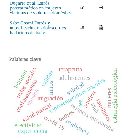
Dugarte et al. Estrés
postraumático en mujeres
46
víctimas de violencia doméstica
Sabe Chami Estrés y
autoeficacia en adolescentes
45
bailarinas de ballet
Palabras clave
redes sociales
terapeuta
estrategia psicológica
burnout
validez
adolescentes
representaciones sociales
confinamiento
niños
soledad
música
mujeres
adultos
migración
familiares
tea
salud mental
tdah
infancia intermedia
padres
covid-19
resiliencia
efectividad
experiencia