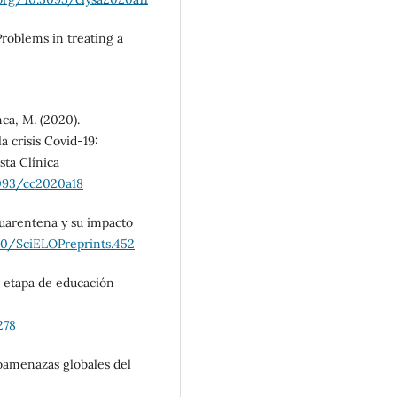
Problems in treating a
nca, M. (2020).
a crisis Covid-19:
sta Clínica
5093/cc2020a18
 cuarentena y su impacto
590/SciELOPreprints.452
la etapa de educación
278
ioamenazas globales del