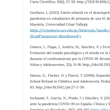
Carta Científica, 93(1), 57-58. http://DOI:10.1016/
Gavilano, L. (2021). Estrés infantil en el desempe
pandemia en estudiantes de primaria de una IE de
Maestría, Universidad César Vallejo).
https://repositorio.ucv.edu.pe/bitstream/hand
SD.pdf?sequence=1&isAllowed=y
Gómez, I., Flujas, J., Andrés, M., Sánchez, P. y Fe
Evolución del estado psicológico y el miedo en la 
durante el confinamiento por la COVID-19. Revista
Niños y Adolescentes, 7(3), 11-18. http://doi:10.
Hanna, G., Fischer, D. y Fluent, T. (2006). Separa
School Refusal in Children and Adolescents. Pediat
63. http://doi:10.1542/pir.27-2-56.
Inchausti, F., García, N., Prado, J. y Sánchez, S. (20
ante la pandemia COVID-19 en España. Clínica y S
Empírica en Psicología, 31(2), 105-107.
https://doi