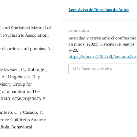
Leer Aviso de Derechos de Autor
c and Statistical Manual of
Cómo citar
 Psychiatric Association.
Ansiedad y estrés ante el confinami
en niños . (2023).
Sistemas Humanos
y disorders and phobias: A
9-23.
https://doi.org/10.5281/zenodo.125
Más formatos de cita
 Ihekweazu, C., Kobinger,
, A., Ungchusak, K. y
visory Group for
g of a pandemic. The
/S0140-6736(20)30673-5.
intero, C. y Casado, Y.
pence Children´s Anxiety
añola. Behavioral