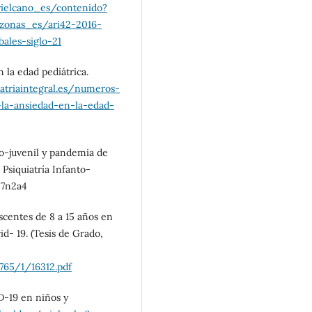
rielcano_es/contenido?
nas_es/ari42-2016-
ales-siglo-21
 la edad pediátrica.
atriaintegral.es/numeros-
-la-ansiedad-en-la-edad-
to-juvenil y pandemia de
 Psiquiatría Infanto-
v37n2a4
scentes de 8 a 15 años en
d- 19. (Tesis de Grado,
765/1/16312.pdf
ID-19 en niños y