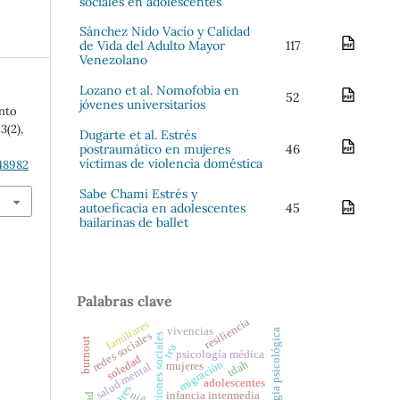
sociales en adolescentes
Sánchez Nido Vacío y Calidad
de Vida del Adulto Mayor
117
Venezolano
Lozano et al. Nomofobia en
52
jóvenes universitarios
ento
,
3
(2),
Dugarte et al. Estrés
postraumático en mujeres
46
víctimas de violencia doméstica
48982
Sabe Chami Estrés y
autoeficacia en adolescentes
45
bailarinas de ballet
Palabras clave
resiliencia
familiares
vivencias
estrategia psicológica
redes sociales
representaciones sociales
burnout
tea
psicología médica
soledad
tdah
migración
mujeres
salud mental
adolescentes
infancia intermedia