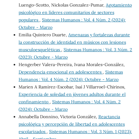
Luengo-Scotto, Nickolas Gonzalez-Pumar,
Agotamiento
psicológico en líderes comunitarios de sectores
populares
,
Sistemas Humanos : Vol. 4 Núm. 2 (2024):
Octubre - Marzo
Emilia Quintero Duarte,
Amenazas y fortalezas durante
la construcción de identidad en músicos con lesiones
musculoesqueléticas
,
Sistemas Humanos : Vol. 3 Núm. 2
(2023): Octubre - Marzo
Hengerber Valera-Pereira, Ivana Morales-González,
Dependencia emocional en adolescentes
,
Sistemas
Humanos : Vol. 4 Núm. 2 (2024): Octubre - Marzo
Marien A Ramírez-Escobar, Isaí J Villarroel-Chirinos,
Experiencia de soledad en jóvenes adultos durante el
confinamiento
,
Sistemas Humanos : Vol. 4 Núm. 2
(2024): Octubre - Marzo
Annabella Donnino, Victoria González,
Reactancia
psicológica y percepción de libertad en adolescentes
escolarizados
,
Sistemas Humanos : Vol. 3 Núm. 1 (2023):
Abril - Septiembre