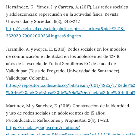
Hernández, K., Yanez, J. y Carrera, A. (2017). Las redes sociales
y adolescencias: repercusión en la actividad física. Revista
Universidad y Sociedad, 9(2), 242-247.
http://scielo.sld.cu/scielo.php?script=sci_arttext&pid=S2218-
36202017000200033&lng=es&tlng=es
.
Jaramillo, A. y Mojica, E. (2019). Redes sociales en los modelos
de comunicación e identidad en los adolescentes de 12- 16
años de la escuela de Futbol Semilleros F.C de ciudad de
Valledupar. (Tesis de Pregrado, Universidad de Santander).
Valledupar, Colombia.
https://repositorio.udes.edu.co/bitstream/001/4825/1/R
%2016%20a%C3%B1os%20de%20la%20escuela%20de%20futbol%2
Martínez, M. y Sánchez, E. (2016). Construcción de la identidad
y uso de redes sociales en adolescentes de 15 años.
PsicoEducativa: Reflexiones y Propuestas, 2(4), 17–23.
https://scholar.google.com/citations?
view_op=view_citation&hl=es&user=cvgsgAcAAAAJ&authuser=1