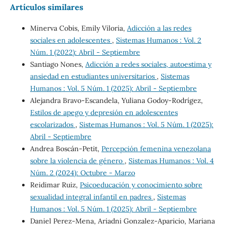
Artículos similares
Minerva Cobis, Emily Viloria,
Adicción a las redes
sociales en adolescentes
,
Sistemas Humanos : Vol. 2
Núm. 1 (2022): Abril - Septiembre
Santiago Nones,
Adicción a redes sociales, autoestima y
ansiedad en estudiantes universitarios
,
Sistemas
Humanos : Vol. 5 Núm. 1 (2025): Abril - Septiembre
Alejandra Bravo-Escandela, Yuliana Godoy-Rodrígez,
Estilos de apego y depresión en adolescentes
escolarizados
,
Sistemas Humanos : Vol. 5 Núm. 1 (2025):
Abril - Septiembre
Andrea Boscán-Petit,
Percepción femenina venezolana
sobre la violencia de género
,
Sistemas Humanos : Vol. 4
Núm. 2 (2024): Octubre - Marzo
Reidimar Ruiz,
Psicoeducación y conocimiento sobre
sexualidad integral infantil en padres
,
Sistemas
Humanos : Vol. 5 Núm. 1 (2025): Abril - Septiembre
Daniel Perez-Mena, Ariadni Gonzalez-Aparicio, Mariana