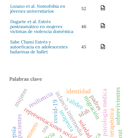
Lozano et al. Nomofobia en
52
jóvenes universitarios
Dugarte et al. Estrés
postraumático en mujeres
46
víctimas de violencia doméstica
Sabe Chami Estrés y
autoeficacia en adolescentes
45
bailarinas de ballet
Palabras clave
mujeres
sobrevivientes
identidad
psicología médica
resiliencia
infancia intermedia
padres
migración
validez
covid-19
representaciones sociales
tdah
alianza terapéutica
terapeuta
pacientes
soledad
tea