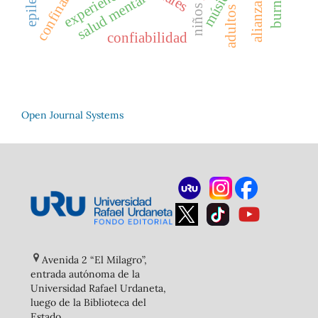
confinamiento
epilepsia
burnout
experiencia
música
salud mental
niños
adultos
confiabilidad
Open Journal Systems
Avenida 2 “El Milagro”,
entrada autónoma de la
Universidad Rafael Urdaneta,
luego de la Biblioteca del
Estado
.