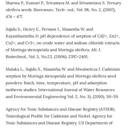
Sharma P., Kumari P., Srivastava M. and Srivasmtava S. Ternary
oleifera seeds. Bioresourc. Tech- nol., Vol. 98, No. 2, (2007),
474 – 477.
Sajidu S., Henry E., Persson I., Masamba W. and
Kayambazinthu D. pH dependence of sorption of Cd2+, Zn2+,
Cu2+, and Cr3+, on crude water and sodium chloride extracts
of Moringa stenopetala and Moringa oleifera. Afr. J.
Biotechnol., Vol. 5, No.23, (2006). 2397-2401.
Mataka L., Sajidu S., Masamba W. and Mwatseteza J. Cadmium
sorption by Moringa stenopetala and Moringa oleifera seed
powders: Batch, time, temperature, pH and adsorption
isotherm studies. International Journal of Water Resources
and Environmental Engineering Vol. 2, No. 3), (2010), 50-59.
Agency for Toxic Substances and Disease Registry (ATSDR).
Toxicological Profile for Cadmium and Nickel. Agency for
Toxic Substances and Disease Registry, US Department of