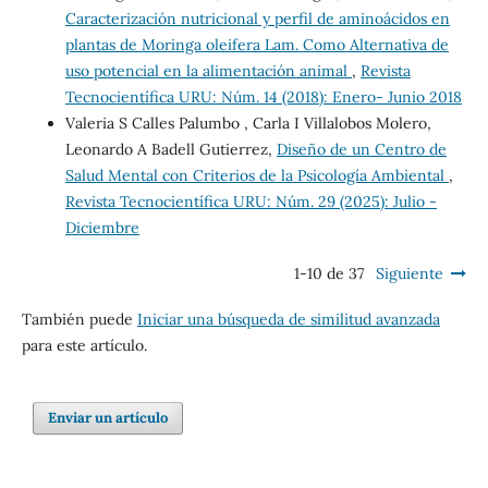
Caracterización nutricional y perfil de aminoácidos en
plantas de Moringa oleifera Lam. Como Alternativa de
uso potencial en la alimentación animal
,
Revista
Tecnocientífica URU: Núm. 14 (2018): Enero- Junio 2018
Valeria S Calles Palumbo , Carla I Villalobos Molero,
Leonardo A Badell Gutierrez,
Diseño de un Centro de
Salud Mental con Criterios de la Psicología Ambiental
,
Revista Tecnocientífica URU: Núm. 29 (2025): Julio -
Diciembre
1-10 de 37
Siguiente
También puede
Iniciar una búsqueda de similitud avanzada
para este artículo.
Enviar un artículo