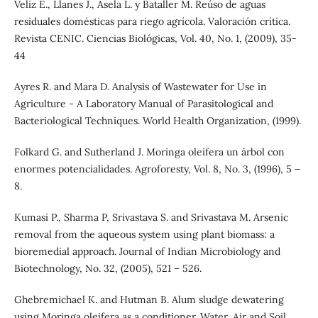
Veliz E., Llanes J., Asela L. y Bataller M. Reúso de aguas
residuales domésticas para riego agrícola. Valoración crítica.
Revista CENIC. Ciencias Biológicas, Vol. 40, No. 1, (2009), 35-
44
Ayres R. and Mara D. Analysis of Wastewater for Use in
Agriculture - A Laboratory Manual of Parasitological and
Bacteriological Techniques. World Health Organization, (1999).
Folkard G. and Sutherland J. Moringa oleifera un árbol con
enormes potencialidades. Agroforesty, Vol. 8, No. 3, (1996), 5 –
8.
Kumasi P., Sharma P, Srivastava S. and Srivastava M. Arsenic
removal from the aqueous system using plant biomass: a
bioremedial approach. Journal of Indian Microbiology and
Biotechnology, No. 32, (2005), 521 – 526.
Ghebremichael K. and Hutman B. Alum sludge dewatering
using Moringa oleifera as a conditioner. Water, Air and Soil