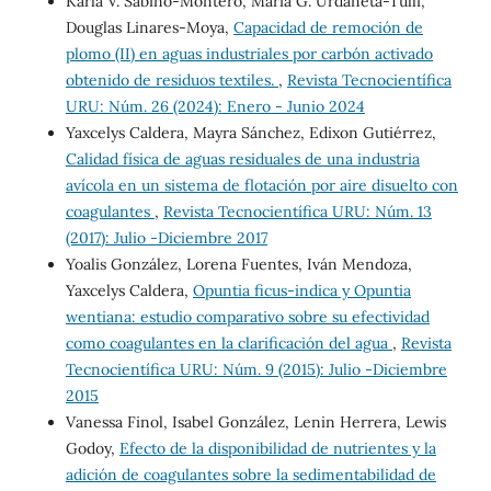
Karla V. Sabino-Montero, María G. Urdaneta-Tulli,
Douglas Linares-Moya,
Capacidad de remoción de
plomo (II) en aguas industriales por carbón activado
obtenido de residuos textiles.
,
Revista Tecnocientífica
URU: Núm. 26 (2024): Enero - Junio 2024
Yaxcelys Caldera, Mayra Sánchez, Edixon Gutiérrez,
Calidad física de aguas residuales de una industria
avícola en un sistema de flotación por aire disuelto con
coagulantes
,
Revista Tecnocientífica URU: Núm. 13
(2017): Julio -Diciembre 2017
Yoalis González, Lorena Fuentes, Iván Mendoza,
Yaxcelys Caldera,
Opuntia ficus-indica y Opuntia
wentiana: estudio comparativo sobre su efectividad
como coagulantes en la clarificación del agua
,
Revista
Tecnocientífica URU: Núm. 9 (2015): Julio -Diciembre
2015
Vanessa Finol, Isabel González, Lenin Herrera, Lewis
Godoy,
Efecto de la disponibilidad de nutrientes y la
adición de coagulantes sobre la sedimentabilidad de