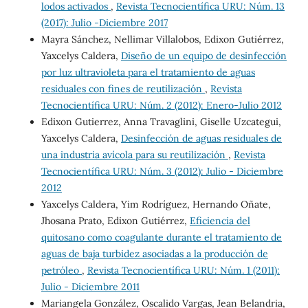
lodos activados
,
Revista Tecnocientífica URU: Núm. 13
(2017): Julio -Diciembre 2017
Mayra Sánchez, Nellimar Villalobos, Edixon Gutiérrez,
Yaxcelys Caldera,
Diseño de un equipo de desinfección
por luz ultravioleta para el tratamiento de aguas
residuales con fines de reutilización
,
Revista
Tecnocientífica URU: Núm. 2 (2012): Enero-Julio 2012
Edixon Gutierrez, Anna Travaglini, Giselle Uzcategui,
Yaxcelys Caldera,
Desinfección de aguas residuales de
una industria avícola para su reutilización
,
Revista
Tecnocientífica URU: Núm. 3 (2012): Julio - Diciembre
2012
Yaxcelys Caldera, Yim Rodríguez, Hernando Oñate,
Jhosana Prato, Edixon Gutiérrez,
Eficiencia del
quitosano como coagulante durante el tratamiento de
aguas de baja turbidez asociadas a la producción de
petróleo
,
Revista Tecnocientífica URU: Núm. 1 (2011):
Julio - Diciembre 2011
Mariangela González, Oscalido Vargas, Jean Belandria,