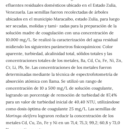
efluentes residuales domésticos ubicado en el Estado Zulia,
Venezuela. Las semillas fueron recolectadas de árboles
ubicados en el municipio Maracaibo, estado Zulia, para luego
ser secadas, molidas y tami- zadas para la preparación de la
solución madre de coagulación con una concentración de
10.000 mg/L. Se realizó la caracterización del agua residual
midiendo los siguientes parámetros fisicoquímicos: Color
aparente, turbiedad, alcalinidad total, sólidos totales y las
concentraciones totales de los metales, Ba, Cd, Cu, Fe, Ni, Zn,
Cr, Li, Pb, Se. Las concentraciones de los metales fueron
determinadas mediante la técnica de espectrofotometría de
absorción atómica con llama. Se utilizó un rango de
concentración de 10 a 500 mg/L de solución coagulante,
logrando un porcentaje de remoción de turbiedad de 87,4%
para un valor de turbiedad inicial de 40,40 NTU, utilizándose
como dosis óptima de coagulante 25 mg/L. Las semillas de
Moringa oleifera
lograron reducir la concentración de los
metales Cd, Cu, Zn, Fe y Ni en un 71,4; 75,3; 99,2; 60,8 y 73,0