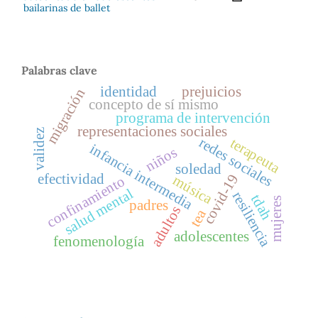
bailarinas de ballet
Palabras clave
identidad
prejuicios
migración
concepto de sí mismo
programa de intervención
representaciones sociales
validez
redes sociales
terapeuta
infancia intermedia
niños
soledad
efectividad
covid-19
música
confinamiento
salud mental
resiliencia
tdah
mujeres
padres
adultos
tea
adolescentes
fenomenología