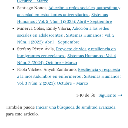
Octubre - Marzo
Santiago Nones,
Adicción a redes sociales, autoestima y
ansiedad en estudiantes universitarios
,
Sistemas
Humanos : Vol. 5 Núm. 1 (2025): Abril - Septiembre
Minerva Cobis, Emily Viloria,
Adicción a las redes
sociales en adolescentes
,
Sistemas Humanos : Vol. 2
Núm. 1 (2022): Abril - Septiembre
Stefany Pérez-Ávila,
Proyecto de vida y resiliencia en
inmigrantes venezolanos
,
Sistemas Humanos : Vol. 4
Núm. 2 (2024): Octubre - Marzo
Paola Vílchez, Anyoli Zambrano,
Resiliencia y respuesta
a la incertidumbre en enfermeros
,
Sistemas Humanos :
Vol. 3 Núm. 2 (2023): Octubre - Marzo
1-10 de 50
Siguiente
También puede
Iniciar una búsqueda de similitud avanzada
para este artículo.