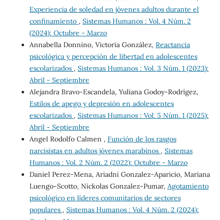
Experiencia de soledad en jóvenes adultos durante el
confinamiento
,
Sistemas Humanos : Vol. 4 Núm. 2
(2024): Octubre - Marzo
Annabella Donnino, Victoria González,
Reactancia
psicológica y percepción de libertad en adolescentes
escolarizados
,
Sistemas Humanos : Vol. 3 Núm. 1 (2023):
Abril - Septiembre
Alejandra Bravo-Escandela, Yuliana Godoy-Rodrígez,
Estilos de apego y depresión en adolescentes
escolarizados
,
Sistemas Humanos : Vol. 5 Núm. 1 (2025):
Abril - Septiembre
Angel Rodolfo Calmen ,
Función de los rasgos
narcisistas en adultos jóvenes marabinos
,
Sistemas
Humanos : Vol. 2 Núm. 2 (2022): Octubre - Marzo
Daniel Perez-Mena, Ariadni Gonzalez-Aparicio, Mariana
Luengo-Scotto, Nickolas Gonzalez-Pumar,
Agotamiento
psicológico en líderes comunitarios de sectores
populares
,
Sistemas Humanos : Vol. 4 Núm. 2 (2024):