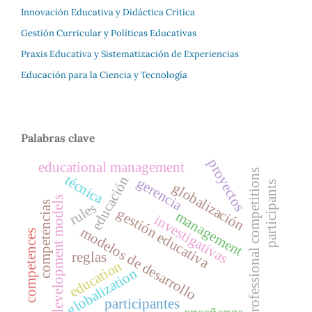
Innovación Educativa y Didáctica Crítica
Gestión Curricular y Políticas Educativas
Praxis Educativa y Sistematización de Experiencias
Educación para la Ciencia y Tecnología
Palabras clave
proyectos
educational management
professional competitions
técnica
educación
gerencia
participants
globalización
development models
competencias
rules
gestión educativa
management
investigativas
modelos de desarrollo
competences
reglas
education
globalization
participantes