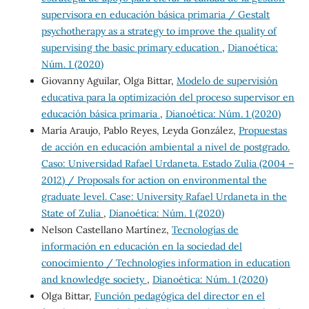
supervisora en educación básica primaria / Gestalt
psychotherapy as a strategy to improve the quality of
supervising the basic primary education
,
Dianoética:
Núm. 1 (2020)
Giovanny Aguilar, Olga Bittar,
Modelo de supervisión
educativa para la optimización del proceso supervisor en
educación básica primaria
,
Dianoética: Núm. 1 (2020)
María Araujo, Pablo Reyes, Leyda González,
Propuestas
de acción en educación ambiental a nivel de postgrado.
Caso: Universidad Rafael Urdaneta. Estado Zulia (2004 –
2012) / Proposals for action on environmental the
graduate level. Case: University Rafael Urdaneta in the
State of Zulia
,
Dianoética: Núm. 1 (2020)
Nelson Castellano Martínez,
Tecnologías de
información en educación en la sociedad del
conocimiento / Technologies information in education
and knowledge society
,
Dianoética: Núm. 1 (2020)
Olga Bittar,
Función pedagógica del director en el