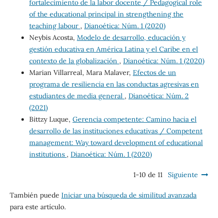
fortalecimiento de la labor docente / Pedagogical role
of the educational principal in strengthening the
teaching labour
,
Dianoética: Núm. 1 (2020)
Neybis Acosta,
Modelo de desarrollo, educación y
gestión educativa en América Latina y el Caribe en el
contexto de la globalización
,
Dianoética: Núm. 1 (2020)
Marian Villarreal, Mara Malaver,
Efectos de un
programa de resiliencia en las conductas agresivas en
estudiantes de media general
,
Dianoética: Núm. 2
(2021)
Bittzy Luque,
Gerencia competente: Camino hacia el
desarrollo de las instituciones educativas / Competent
management: Way toward development of educational
institutions
,
Dianoética: Núm. 1 (2020)
1-10 de 11
Siguiente
También puede
Iniciar una búsqueda de similitud avanzada
para este artículo.