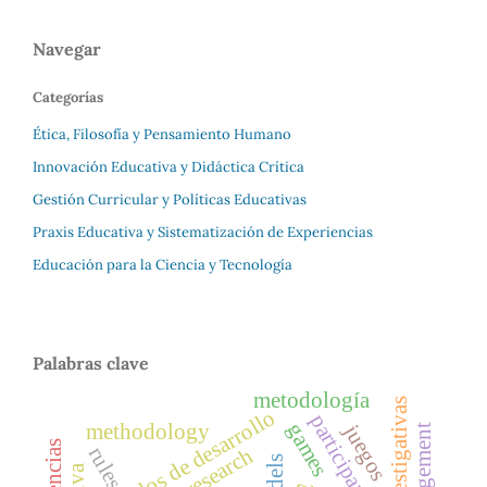
Navegar
Categorías
Ética, Filosofía y Pensamiento Humano
Innovación Educativa y Didáctica Crítica
Gestión Curricular y Políticas Educativas
Praxis Educativa y Sistematización de Experiencias
Educación para la Ciencia y Tecnología
Palabras clave
metodología
investigativas
modelos de desarrollo
participants
games
juegos
methodology
management
rules
research