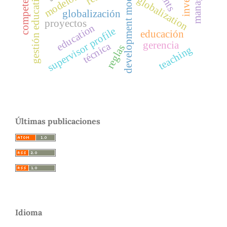
competencias
development models
gestión educativa
globalization
globalización
proyectos
education
supervisor profile
educación
gerencia
técnica
reglas
teaching
Últimas publicaciones
Idioma