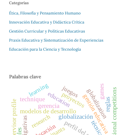
Categorías
Ética, Filosofía y Pensamiento Humano
Innovación Educativa y Didáctica Crítica
Gestión Curricular y Políticas Educativas
Praxis Educativa y Sistematización de Experiencias
Educación para la Ciencia y Tecnología
Palabras clave
learning
games
juegos
professional competitions
globalization
education
proyectos
gestión educativa
technique
reglas
supervisor profile
gerencia
modelos de desarrollo
research
globalización
investigativas
perfil del supervisor
técnica
educación
rules