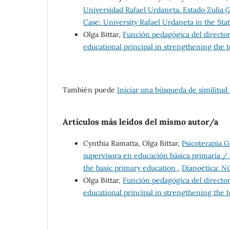
Universidad Rafael Urdaneta. Estado Zulia (
Case: University Rafael Urdaneta in the Stat
Olga Bittar,
Función pedagógica del director
educational principal in strengthening the 
También puede
Iniciar una búsqueda de similitud
Artículos más leídos del mismo autor/a
Cynthia Ramatta, Olga Bittar,
Psicoterapia G
supervisora en educación básica primaria / G
the basic primary education
,
Dianoética: Nú
Olga Bittar,
Función pedagógica del director
educational principal in strengthening the 