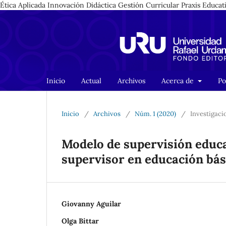
Ética Aplicada Innovación Didáctica Gestión Curricular Praxis Educa
Inicio
Actual
Archivos
Acerca de
Po
Inicio
/
Archivos
/
Núm. 1 (2020)
/
Investigaci
Modelo de supervisión educa
supervisor en educación bás
Giovanny Aguilar
Olga Bittar