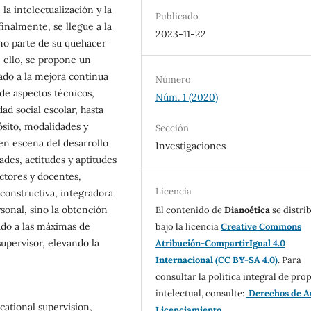
a intelectualización y la
Publicado
inalmente, se llegue a la
2023-11-22
mo parte de su quehacer
 ello, se propone un
ado a la mejora continua
Número
 de aspectos técnicos,
Núm. 1 (2020)
ad social escolar, hasta
ósito, modalidades y
Sección
 en escena del desarrollo
Investigaciones
ades, actitudes y aptitudes
ectores y docentes,
Licencia
l constructiva, integradora
sonal, sino la obtención
El contenido de
Dianoética
se distri
ado a las máximas de
bajo la licencia
Creative Commons
supervisor, elevando la
Atribución-CompartirIgual 4.0
Internacional (CC BY-SA 4.0)
. Para
consultar la política integral de pro
intelectual, consulte:
Derechos de A
ational supervision,
Licenciamiento