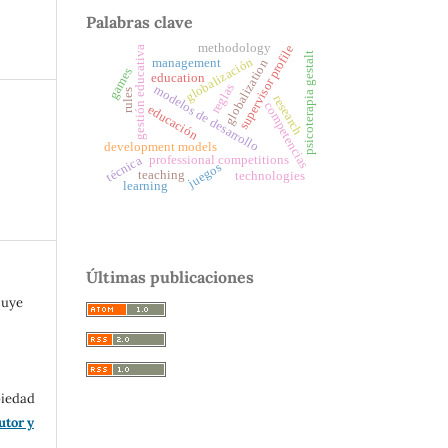
Palabras clave
methodology
supervisor profile
gestión educativa
psicoterapia gestalt
globalización
management
globalization
games
education
reglas
modelos de desarrollo
rules
research
competencias
educación
development models
professional competitions
técnica
juegos
teaching
technologies
learning
Últimas publicaciones
buye
piedad
utor y