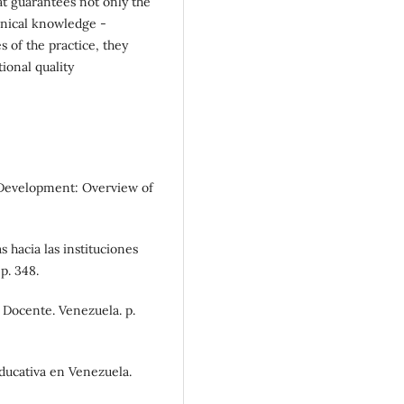
at guarantees not only the
hnical knowledge -
s of the practice, they
ional quality
ff Development: Overview of
 hacia las instituciones
p. 348.
y Docente. Venezuela. p.
ducativa en Venezuela.