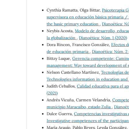
Cynthia Ramatta, Olga Bittar,
Psicoterapia G
supervisora en educación básica primaria / G
the basic primary education
,
Dianoética: Nú
Neybis Acosta,
Modelo de desarrollo, educac
la globalización
,
Dianoética: Núm. 1 (2020)
Dora Rincon, Francisco González,
Efectos d
de educación primaria
,
Dianoética: Núm. 2 
Bittzy Luque,
Gerencia competente: Camino h
management: Way toward development of ed
Nelson Castellano Martínez,
Tecnologías de
Technologies information in education and
Judith Ceballos,
Calidad educativa para el a
(2021)
Andrés Vicuña, Carmen Velandria,
Competen
municipio Maracaibo, estado Zulia
,
Dianoét
Dulce Guerra,
Competencias investigativas d
Investigative competences of the participan
María Araujo, Pablo Reyes, Leyda González,