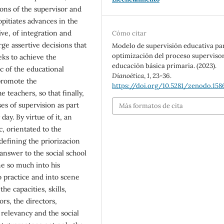
ons of the supervisor and
ropitiates advances in the
ve, of integration and
Cómo citar
rge assertive decisions that
Modelo de supervisión educativa par
optimización del proceso superviso
eks to achieve the
educación básica primaria. (2023).
c of the educational
Dianoética
,
1
, 23-36.
 promote the
https://doi.org/10.5281/zenodo.15
e teachers, so that finally,
es of supervision as part
Más formatos de cita
ay. By virtue of it, an
, orientated to the
defining the priorizacion
 answer to the social school
ne so much into his
o practice and into scene
 capacities, skills,
ors, the directors,
 relevancy and the social