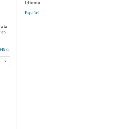
Idioma
Español
a la
r en
864985