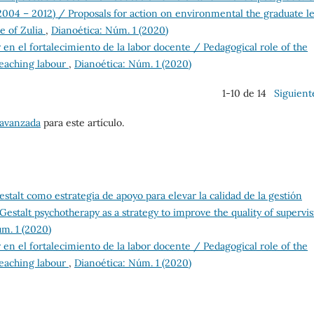
2004 – 2012) / Proposals for action on environmental the graduate le
e of Zulia
,
Dianoética: Núm. 1 (2020)
 en el fortalecimiento de la labor docente / Pedagogical role of the
teaching labour
,
Dianoética: Núm. 1 (2020)
1-10 de 14
Siguient
 avanzada
para este artículo.
estalt como estrategia de apoyo para elevar la calidad de la gestión
estalt psychotherapy as a strategy to improve the quality of supervi
m. 1 (2020)
 en el fortalecimiento de la labor docente / Pedagogical role of the
teaching labour
,
Dianoética: Núm. 1 (2020)