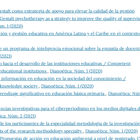
estalt como estrategia de apoyo para elevar la calidad de la gestión
estalt psychotherapy as a strategy to improve the quality of supervi
m. 1 (2020)
ión y gestión educativa en América Latina y el Caribe en el contexto
e un programa de inteligencia emocional sobre la empatía de docent
(2021)
acia el desarrollo de las instituciones educativas / Competent
ucational institutions
,
Dianoética: Núm. 1 (2020)
 información en educación en la sociedad del conocimiento /
 knowledge society
,
Dianoética: Núm. 1 (2020)
prendizaje significativo en educación básica primaria
,
Dianoética: Nú
cias investigativas para el ciberperiodismo en los medios digitales d
ica: Núm. 2 (2021)
e los participantes de la especialidad metodología de la investigació
ts of the research methodology specialty
,
Dianoética: Núm. 1 (2020)
Propuestas de acción en educación ambiental a nivel de postgrado. C