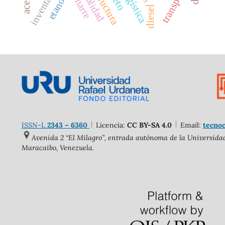
inventarios
transporte
logística
etanol
diesel
ISSN-L
2343 – 6360
Licencia:
CC BY-SA 4.0
Email:
tecnoc
Avenida 2 “El Milagro”, entrada autónoma de la Universidad 
Maracaibo, Venezuela.