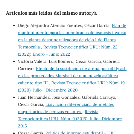
Artículos más leídos del mismo autor/a
Diego Alejandro Atencio Fuentes, Cézar García,
Plan de
mantenimiento para las membranas de ósmosis inversa
en la planta desmineralizadora de ciclo I de Planta
Termozulia
,
Revista Tecnocientífica URU: Núm. 22
(2022): Enero - Junio 2022
Victoria Valera, Luis Romero, Cezar García, Gabriela
Carruyo,
Efecto de la sustitución de arena por oil fly ash
en las propiedades Marshall de una mezcla asfáltica
caliente tipo III
,
Revista Tecnocientífica URU: Núm. 19
(2020): Julio - Diciembre 2020
Juan Hernandez, José Gonzalez, Gabriela Carruyo,
Cezar Garcia,
Lixiviación diferenciada de metales
mayoritarios de cenizas volantes
,
Revista
Tecnocientífica URU: Núm. 9 (2015): Julio -Diciembre
2015
Cezar Garcia,
Política de ingreso estudiantil - URU
,