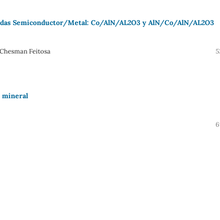
bridas Semiconductor/Metal: Co/AlN/AL2O3 y AlN/Co/AlN/AL2O3
s Chesman Feitosa
5
n mineral
6