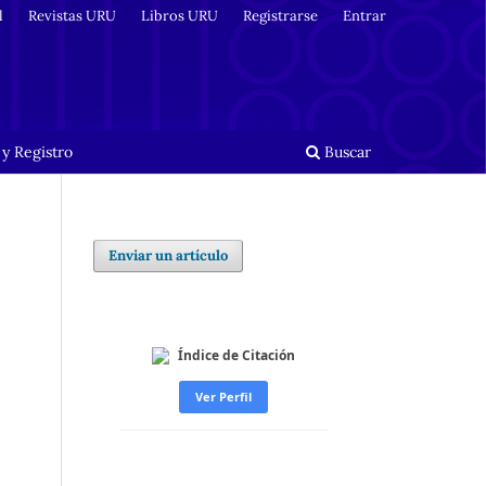
l
Revistas URU
Libros URU
Registrarse
Entrar
y Registro
Buscar
Enviar un artículo
Índice de Citación
Ver Perfil