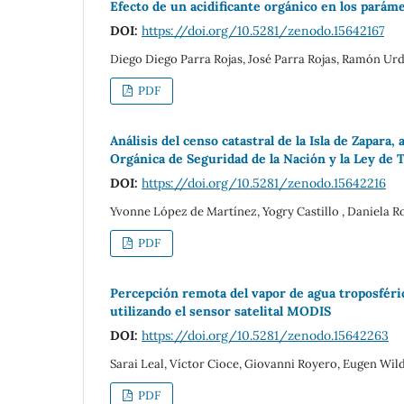
Efecto de un acidificante orgánico en los parám
DOI:
https://doi.org/10.5281/zenodo.15642167
Diego Diego Parra Rojas, José Parra Rojas, Ramón Ur
PDF
Análisis del censo catastral de la Isla de Zapara,
Orgánica de Seguridad de la Nación y la Ley de T
DOI:
https://doi.org/10.5281/zenodo.15642216
Yvonne López de Martínez, Yogry Castillo , Daniela 
PDF
Percepción remota del vapor de agua troposféri
utilizando el sensor satelital MODIS
DOI:
https://doi.org/10.5281/zenodo.15642263
Sarai Leal, Víctor Cioce, Giovanni Royero, Eugen Wi
PDF