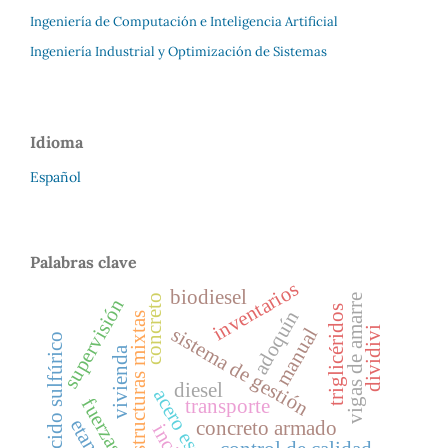
Ingeniería de Computación e Inteligencia Artificial
Ingeniería Industrial y Optimización de Sistemas
Idioma
Español
Palabras clave
inventarios
biodiesel
concreto
vigas de amarre
supervisión
triglicéridos
adoquín
estructuras mixtas
sistema de gestión
manual
dividivi
ácido sulfúrico
vivienda
diesel
transporte
concreto armado