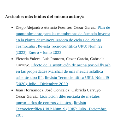
Artículos más leídos del mismo autor/a
Diego Alejandro Atencio Fuentes, Cézar García,
Plan de
mantenimiento para las membranas de ósmosis inversa
en la planta desmineralizadora de ciclo I de Planta
Termozulia
,
Revista Tecnocientífica URU: Núm. 22
(2022): Enero - Junio 2022
Victoria Valera, Luis Romero, Cezar García, Gabriela
Carruyo,
Efecto de la sustitución de arena por oil fly ash
en las propiedades Marshall de una mezcla asfáltica
caliente tipo III
,
Revista Tecnocientífica URU: Núm. 19
(2020): Julio - Diciembre 2020
Juan Hernandez, José Gonzalez, Gabriela Carruyo,
Cezar Garcia,
Lixiviación diferenciada de metales
mayoritarios de cenizas volantes
,
Revista
Tecnocientífica URU: Núm. 9 (2015): Julio -Diciembre
2015