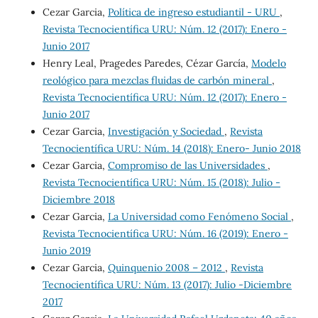
Cezar Garcia,
Política de ingreso estudiantil - URU
,
Revista Tecnocientífica URU: Núm. 12 (2017): Enero -
Junio 2017
Henry Leal, Pragedes Paredes, Cézar García,
Modelo
reológico para mezclas fluidas de carbón mineral
,
Revista Tecnocientífica URU: Núm. 12 (2017): Enero -
Junio 2017
Cezar Garcia,
Investigación y Sociedad
,
Revista
Tecnocientífica URU: Núm. 14 (2018): Enero- Junio 2018
Cezar Garcia,
Compromiso de las Universidades
,
Revista Tecnocientífica URU: Núm. 15 (2018): Julio -
Diciembre 2018
Cezar Garcia,
La Universidad como Fenómeno Social
,
Revista Tecnocientífica URU: Núm. 16 (2019): Enero -
Junio 2019
Cezar Garcia,
Quinquenio 2008 – 2012
,
Revista
Tecnocientífica URU: Núm. 13 (2017): Julio -Diciembre
2017