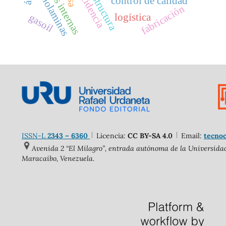
acero estructura
fuerzas internas
etanolaminas
incidencia
control de calidad
fabricación
logística
gasoil
ISSN-L
2343 – 6360
Licencia:
CC BY-SA 4.0
Email:
tecnoc
Avenida 2 “El Milagro”, entrada autónoma de la Universidad 
Maracaibo, Venezuela.