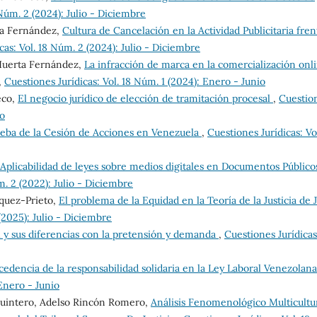
 Núm. 2 (2024): Julio - Diciembre
ta Fernández,
Cultura de Cancelación en la Actividad Publicitaria fren
cas: Vol. 18 Núm. 2 (2024): Julio - Diciembre
 Huerta Fernández,
La infracción de marca en la comercialización onl
,
Cuestiones Jurídicas: Vol. 18 Núm. 1 (2024): Enero - Junio
eco,
El negocio jurídico de elección de tramitación procesal
,
Cuestio
io
ueba de la Cesión de Acciones en Venezuela
,
Cuestiones Jurídicas: Vol
Aplicabilidad de leyes sobre medios digitales en Documentos Público
m. 2 (2022): Julio - Diciembre
rquez-Prieto,
El problema de la Equidad en la Teoría de la Justicia de 
(2025): Julio - Diciembre
l y sus diferencias con la pretensión y demanda
,
Cuestiones Jurídicas
cedencia de la responsabilidad solidaria en la Ley Laboral Venezolan
 Enero - Junio
Quintero, Adelso Rincón Romero,
Análisis Fenomenológico Multicultu