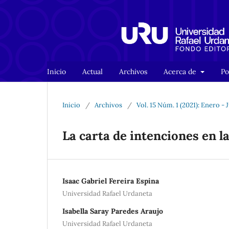
Inicio
Actual
Archivos
Acerca de
Po
Inicio
/
Archivos
/
Vol. 15 Núm. 1 (2021): Enero - 
La carta de intenciones en l
Isaac Gabriel Fereira Espina
Universidad Rafael Urdaneta
Isabella Saray Paredes Araujo
Universidad Rafael Urdaneta