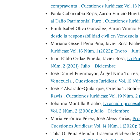
compraventa
,
Cuestiones Jurídicas: Vol. 18
Paula Cobarrubia Rojas, Aaron Vinicio Huer
al Daño Patrimonial Puro
,
Cuestiones Jurídi
Emili Isabel Oliva González, Aaron Vinicio
desde la responsabilidad civil en Venezuela
Mariana Gissell Peña Piña, Javier Sosa Pach
Jurídicas: Vol. 16 Núm. 1 (2022): Enero - Jun
Juan Pablo Ordaz Pineda, Javier Sosa,
La Pr
Núm. 2 (2021): Julio - Diciembre
José Daniel Fuenmayor, Ángel Niño Torres,
Venezuela
,
Cuestiones Jurídicas: Vol. 16 Nú
José F Alvarado-Quilarque, Orielba T. Bohó
Rawls
,
Cuestiones Jurídicas: Vol. 19 Núm. 2 
Johanna Montilla Bracho,
La acción procesa
Vol. 2 Núm. 2 (2008): Julio - Diciembre
María Verónica Pérez, José Alexy Farías,
Pro
Cuestiones Jurídicas: Vol. 14 Núm. 1 (2020):
Tulia G. Peña Alemán, Irasema Vílchez de 