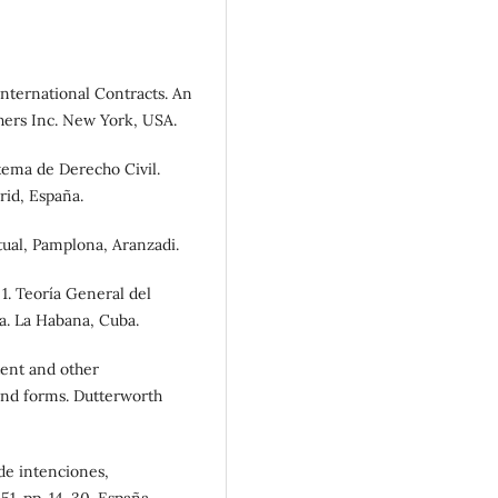
International Contracts. An
shers Inc. New York, USA.
ema de Derecho Civil.
rid, España.
ual, Pamplona, Aranzadi.
1. Teoría General del
a. La Habana, Cuba.
tent and other
and forms. Dutterworth
de intenciones,
51. pp. 14-30. España.