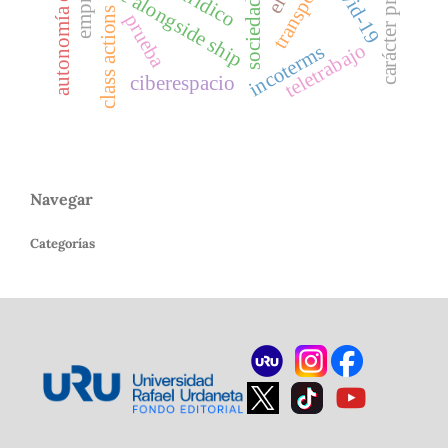
carácter procesal
covid-19
free alongside ship
class actions
prueba
teletrabajo
incoterms
ciberespacio
Navegar
Categorías