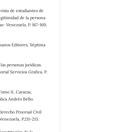
ista de estudiantes de
egitimidad de la persona
- Venezuela. P. 167-169,
manos Editores, Séptima
as personas jurídicas.
rial Servicios Grafica. P.
omo II, Caracas,
lica Andrés Bello.
erecho Procesal Civil
enezuela, P.211-213.