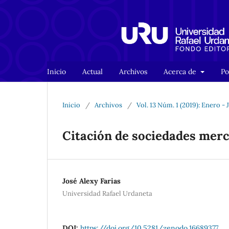
Inicio
Actual
Archivos
Acerca de
Po
Inicio
/
Archivos
/
Vol. 13 Núm. 1 (2019): Enero - 
Citación de sociedades merc
José Alexy Farias
Universidad Rafael Urdaneta
DOI:
https://doi.org/10.5281/zenodo.16689377