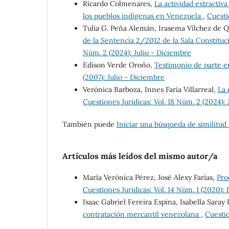
Ricardo Colmenares,
La actividad extractiv
los pueblos indígenas en Venezuela
,
Cuesti
Tulia G. Peña Alemán, Irasema Vílchez de 
de la Sentencia 2/2012 de la Sala Constituc
Núm. 2 (2024): Julio - Diciembre
Edison Verde Oroño,
Testimonio de parte e
(2007): Julio - Diciembre
Verónica Barboza, Innes Faría Villarreal,
La 
Cuestiones Jurídicas: Vol. 18 Núm. 2 (2024):
También puede
Iniciar una búsqueda de similitud
Artículos más leídos del mismo autor/a
María Verónica Pérez, José Alexy Farías,
Pro
Cuestiones Jurídicas: Vol. 14 Núm. 1 (2020):
Isaac Gabriel Fereira Espina, Isabella Saray 
contratación mercantil venezolana
,
Cuestio