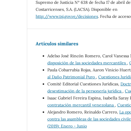
Supremo de Justicia Nº 638 de fecha 17 de abril d
Costarricenses, S.A. (LACSA). Disponible en
http://www.tsj.gov.ve/decisiones
. Fecha de acceso 
Artículos similares
Adelso José Rincón Romero, Carol Vanessa
disposición de las sociedades mercantiles
,
Paula Cobarrubia Rojas, Aaron Vinicio Huer
al Daño Patrimonial Puro
,
Cuestiones Jurídi
Comité Editorial Cuestiones Jurídicas,
Doctr
desestimación de la personería jurídica
,
Cue
Isaac Gabriel Fereira Espina, Isabella Saray 
contratación mercantil venezolana
,
Cuestio
Alejandro Romero, Reinaldo Carrero,
La opo
contra las asambleas de las sociedades civil
(2019): Enero - Junio