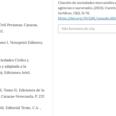
Citación de sociedades mercantiles 
agencias o sucursales. (2023).
Cuesti
Jurídicas
,
13
(1), 51-76.
https://doi.org/10.5281/zenodo.166
il Personas. Caracas,
Más formatos de cita
42.
mo I, Veneprint Editores,
iedades Civiles y
 y adaptada a la
), Ediciones Ariel,
, Tomo II, Ediciones de la
 Caracas-Venezuela. P. 237.
 Editorial Texto, C.A. ,