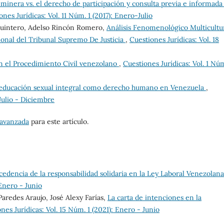
a minera vs. el derecho de participación y consulta previa e informada
ones Jurídicas: Vol. 11 Núm. 1 (2017): Enero-Julio
Quintero, Adelso Rincón Romero,
Análisis Fenomenológico Multicultu
ional del Tribunal Supremo De Justicia
,
Cuestiones Jurídicas: Vol. 18
n el Procedimiento Civil venezolano
,
Cuestiones Jurídicas: Vol. 1 Nú
educación sexual integral como derecho humano en Venezuela
,
 Julio - Diciembre
 avanzada
para este artículo.
cedencia de la responsabilidad solidaria en la Ley Laboral Venezolan
 Enero - Junio
Paredes Araujo, José Alexy Farías,
La carta de intenciones en la
nes Jurídicas: Vol. 15 Núm. 1 (2021): Enero - Junio