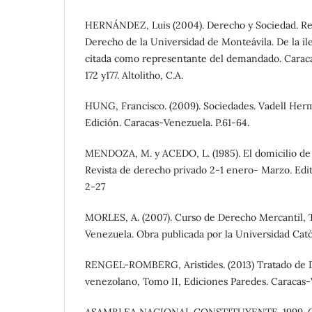
HERNÁNDEZ, Luis (2004). Derecho y Sociedad. Rev
Derecho de la Universidad de Monteávila. De la il
citada como representante del demandado. Caracas
172 y177. Altolitho, C.A.
HUNG, Francisco. (2009). Sociedades. Vadell Her
Edición. Caracas-Venezuela. P.61-64.
MENDOZA, M. y ACEDO, L. (1985). El domicilio de l
Revista de derecho privado 2-1 enero- Marzo. Edito
2-27
MORLES, A. (2007). Curso de Derecho Mercantil, T
Venezuela. Obra publicada por la Universidad Cató
RENGEL-ROMBERG, Aristides. (2013) Tratado de D
venezolano, Tomo II, Ediciones Paredes. Caracas-V