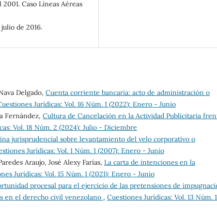
el 2001. Caso Líneas Aéreas
julio de 2016.
 Nava Delgado,
Cuenta corriente bancaria: acto de administración o
Cuestiones Jurídicas: Vol. 16 Núm. 1 (2022): Enero - Junio
ta Fernández,
Cultura de Cancelación en la Actividad Publicitaria fren
cas: Vol. 18 Núm. 2 (2024): Julio - Diciembre
ina jurisprudencial sobre levantamiento del velo corporativo o
stiones Jurídicas: Vol. 1 Núm. 1 (2007): Enero - Junio
Paredes Araujo, José Alexy Farías,
La carta de intenciones en la
nes Jurídicas: Vol. 15 Núm. 1 (2021): Enero - Junio
rtunidad procesal para el ejercicio de las pretensiones de impugnac
es en el derecho civil venezolano
,
Cuestiones Jurídicas: Vol. 13 Núm. 1