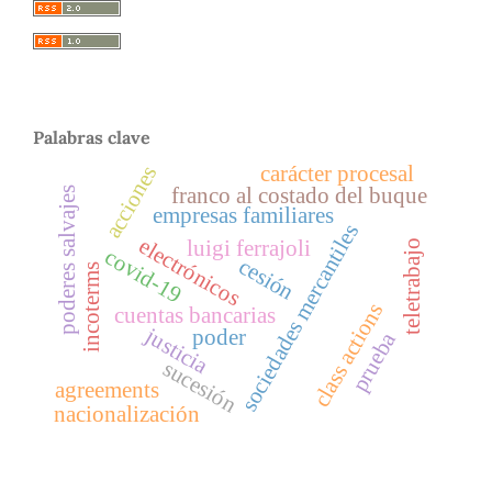
Palabras clave
carácter procesal
acciones
franco al costado del buque
poderes salvajes
empresas familiares
sociedades mercantiles
electrónicos
luigi ferrajoli
teletrabajo
covid-19
cesión
incoterms
class actions
cuentas bancarias
justicia
poder
prueba
sucesión
agreements
nacionalización