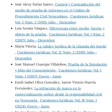
José Alexy Farías Juárez,
Control y Contradicción del
medio de prueba de informes en el Código de
Procedimiento Civil Venezolano
,
Cuestiones Jurídicas:
Vol. 5 Núm. 2 (2011): Julio - Diciembre
Luis Acosta Vásquez,
Diferencias entre medio, fuente y
objeto de la prueba
,
Cuestiones Jurídicas: Vol. 1 Núm. 2
(2007): Julio - Diciembre
María Viloria,
La validez jurídica de la cláusula del miedo
,
Cuestiones Jurídicas: Vol. 12 Núm. 2 (2018): Julio -
Diciembre
José Manuel Guanipa Villalobos,
Prueba de la Simulación
y Mito del Conocimiento
,
Cuestiones Jurídicas: Vol. 1
Núm. 1 (2007): Enero - Junio
Emili Isabel Oliva González, Aaron Vinicio Huerta
Fernández,
La infracción de marca en la
comercialización online desde la responsabilidad civil
en Venezuela
,
Cuestiones Jurídicas: Vol. 18 Núm. 1
(2024): Enero - Junio