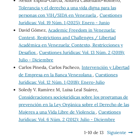
Nestor Espina-García, Andrea Castellano-Romero,
Tolerancia y el derecho a una vida digna para las
personas con VIH/SIDA en Venezuela
,
Cuestiones
Jurídicas: Vol. 19 Núm. 1 (2025): Enero - Junio
David Gómez,
Academic Freedom in Venezuela:
Context, Restrictions and Challenges / Libertad
Académica en Venezuela: Contexto, Restricciones y
Desafíos
,
Cuestiones Jurídicas: Vol. 13 Núm. 2 (2019):
Julio - Diciembre
Carlos Pineda, Carlos Pacheco,
Intervención y Libertad
de Empresa en la Banca Venezolana
,
Cuestiones
Jurídicas: Vol. 12 Núm. 1 (2018): Enero-Julio
Soledy V. Ramírez M, Luisa Leal Suárez,
Consideraciones sociojurídicas sobre los programas de
prevención en la Ley Orgánica sobre el Derecho de las
Mujeres a una Vida Libre de Violencia
,
Cuestiones
Jurídicas: Vol. 6 Núm. 2 (2012): Julio - Diciembre
1-10 de 13
Siguiente