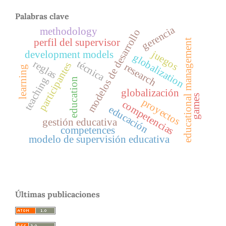
Palabras clave
gerencia
methodology
modelos de desarrollo
perfil del supervisor
educational management
juegos
development models
globalization
reglas
técnica
participantes
research
learning
teaching
education
globalización
games
proyectos
competencias
educación
gestión educativa
competences
modelo de supervisión educativa
Últimas publicaciones