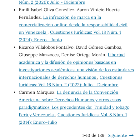
Núm. 2 (2020): Julio - Diciembre
Emili Isabel Oliva González, Aaron Vinicio Huerta
Fernández,
La infracción de marca en la
comercialización online desde la responsabilidad civil
en Venezuela
,
Cuestiones Jurídicas: Vol. 18 Núm. 1
(2024): Enero - Junio
Ricardo Villalobos Fontalvo, David Gómez Gamboa,
Giuseppe Mazzocca, Denise Ortega Morán,
Libertad
académica y la difusión de opiniones basadas en
investigaciones académicas: una visión de los estándares
internacionales de derechos humanos
,
Cuestiones
Jurídicas: Vol. 16 Núm. 2 (2022): Julio - Diciembre
Carmen Márquez,
La denuncia de la Convención
Americana sobre Derechos Humanos y otros casos
paradigmáticos. Los precedentes de: Trinidad y tobago;
Perú y Venezuela
,
Cuestiones Jurídicas: Vol. 8 Núm. 1
(2014): Enero-Julio
1-10 de 189
Siguiente