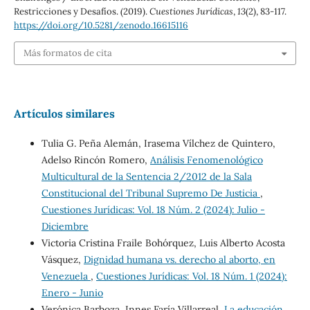
Restricciones y Desafíos. (2019).
Cuestiones Jurídicas
,
13
(2), 83-117.
https://doi.org/10.5281/zenodo.16615116
Más formatos de cita
Artículos similares
Tulia G. Peña Alemán, Irasema Vílchez de Quintero,
Adelso Rincón Romero,
Análisis Fenomenológico
Multicultural de la Sentencia 2/2012 de la Sala
Constitucional del Tribunal Supremo De Justicia
,
Cuestiones Jurídicas: Vol. 18 Núm. 2 (2024): Julio -
Diciembre
Victoria Cristina Fraile Bohórquez, Luis Alberto Acosta
Vásquez,
Dignidad humana vs. derecho al aborto, en
Venezuela
,
Cuestiones Jurídicas: Vol. 18 Núm. 1 (2024):
Enero - Junio
Verónica Barboza, Innes Faría Villarreal,
La educación