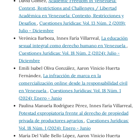
David Gómez,
Academic Freedom in Venezuela:
Context, Restrictions and Challenges / Libertad
Académica en Venezuela: Contexto, Restricciones y
Desafíos
,
Cuestiones Jurídicas: Vol. 13 Núm. 2 (2019):
Julio - Diciembre
Verónica Barboza, Innes Faría Villarreal,
La educación
sexual integral como derecho humano en Venezuela
,
Cuestiones Jurídicas: Vol. 18 Núm. 2 (2024): Julio -
Diciembre
Emili Isabel Oliva González, Aaron Vinicio Huerta
Fernández,
La infracción de marca en la
comercialización online desde la responsabilidad civil
en Venezuela
,
Cuestiones Jurídicas: Vol. 18 Núm. 1
(2024): Enero - Junio
Paulina Manuela Rodríguez Pérez, Innes Faría Villarreal,
Potestad expropiatoria frente al derecho de propiedad
privada de productores agrarios
,
Cuestiones Jurídicas:
Vol. 18 Núm. 1 (2024): Enero - Junio
María Del Valle Bello López, Aaron Vinicio Huerta