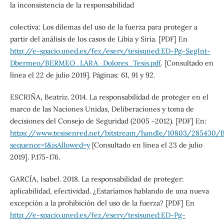
la inconsistencia de la responsabilidad
colectiva: Los dilemas del uso de la fuerza para proteger a
partir del análisis de los casos de Libia y Siria. [PDF] En
http://e-spacio.uned.es/fez/eserv/tesisuned:ED-Pg-SegInt-
Dbermeo/BERMEO_LARA_Dolores_Tesis.pdf
. [Consultado en
línea el 22 de julio 2019]. Páginas: 61, 91 y 92.
ESCRIÑA, Beatriz. 2014. La responsabilidad de proteger en el
marco de las Naciones Unidas, Deliberaciones y toma de
decisiones del Consejo de Seguridad (2005 -2012). [PDF] En:
https://www.tesisenred.net/bitstream/handle/10803/285430/
sequence=1&isAllowed=y
[Consultado en línea el 23 de julio
2019]. P.175-176.
GARCÍA, Isabel. 2018. La responsabilidad de proteger:
aplicabilidad, efectividad. ¿Estaríamos hablando de una nueva
excepción a la prohibición del uso de la fuerza? [PDF] En
http://e-spacio.uned.es/fez/eserv/tesisuned:ED-Pg-