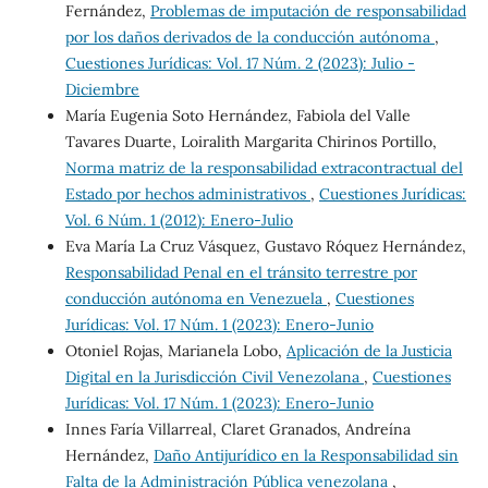
Fernández,
Problemas de imputación de responsabilidad
por los daños derivados de la conducción autónoma
,
Cuestiones Jurídicas: Vol. 17 Núm. 2 (2023): Julio -
Diciembre
María Eugenia Soto Hernández, Fabiola del Valle
Tavares Duarte, Loiralith Margarita Chirinos Portillo,
Norma matriz de la responsabilidad extracontractual del
Estado por hechos administrativos
,
Cuestiones Jurídicas:
Vol. 6 Núm. 1 (2012): Enero-Julio
Eva María La Cruz Vásquez, Gustavo Róquez Hernández,
Responsabilidad Penal en el tránsito terrestre por
conducción autónoma en Venezuela
,
Cuestiones
Jurídicas: Vol. 17 Núm. 1 (2023): Enero-Junio
Otoniel Rojas, Marianela Lobo,
Aplicación de la Justicia
Digital en la Jurisdicción Civil Venezolana
,
Cuestiones
Jurídicas: Vol. 17 Núm. 1 (2023): Enero-Junio
Innes Faría Villarreal, Claret Granados, Andreína
Hernández,
Daño Antijurídico en la Responsabilidad sin
Falta de la Administración Pública venezolana
,