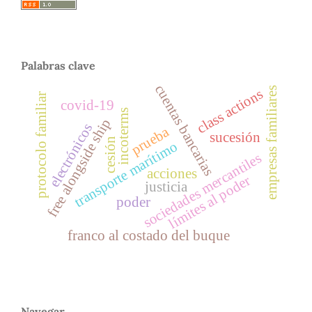
Palabras clave
cuentas bancarias
empresas familiares
class actions
protocolo familiar
covid-19
incoterms
free alongside ship
electrónicos
prueba
sucesión
cesión
transporte marítimo
sociedades mercantiles
acciones
límites al poder
justicia
poder
franco al costado del buque
Navegar