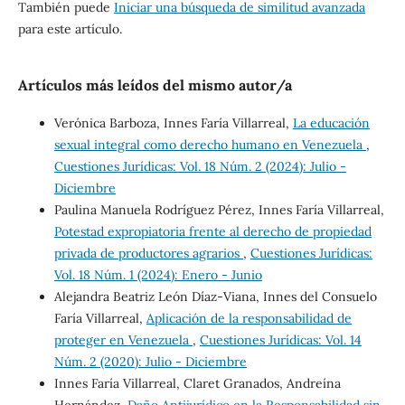
También puede
Iniciar una búsqueda de similitud avanzada
para este artículo.
Artículos más leídos del mismo autor/a
Verónica Barboza, Innes Faría Villarreal,
La educación
sexual integral como derecho humano en Venezuela
,
Cuestiones Jurídicas: Vol. 18 Núm. 2 (2024): Julio -
Diciembre
Paulina Manuela Rodríguez Pérez, Innes Faría Villarreal,
Potestad expropiatoria frente al derecho de propiedad
privada de productores agrarios
,
Cuestiones Jurídicas:
Vol. 18 Núm. 1 (2024): Enero - Junio
Alejandra Beatriz León Díaz-Viana, Innes del Consuelo
Faría Villarreal,
Aplicación de la responsabilidad de
proteger en Venezuela
,
Cuestiones Jurídicas: Vol. 14
Núm. 2 (2020): Julio - Diciembre
Innes Faría Villarreal, Claret Granados, Andreína
Hernández,
Daño Antijurídico en la Responsabilidad sin