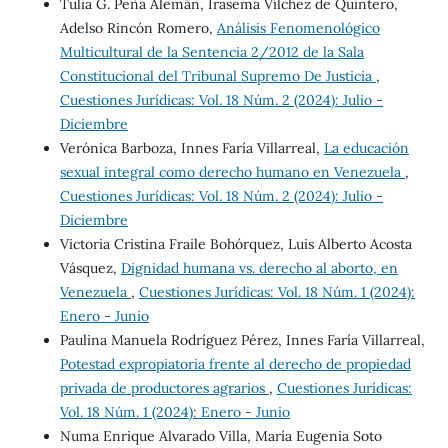
Tulia G. Peña Alemán, Irasema Vílchez de Quintero,
Adelso Rincón Romero,
Análisis Fenomenológico
Multicultural de la Sentencia 2/2012 de la Sala
Constitucional del Tribunal Supremo De Justicia
,
Cuestiones Jurídicas: Vol. 18 Núm. 2 (2024): Julio -
Diciembre
Verónica Barboza, Innes Faría Villarreal,
La educación
sexual integral como derecho humano en Venezuela
,
Cuestiones Jurídicas: Vol. 18 Núm. 2 (2024): Julio -
Diciembre
Victoria Cristina Fraile Bohórquez, Luis Alberto Acosta
Vásquez,
Dignidad humana vs. derecho al aborto, en
Venezuela
,
Cuestiones Jurídicas: Vol. 18 Núm. 1 (2024):
Enero - Junio
Paulina Manuela Rodríguez Pérez, Innes Faría Villarreal,
Potestad expropiatoria frente al derecho de propiedad
privada de productores agrarios
,
Cuestiones Jurídicas:
Vol. 18 Núm. 1 (2024): Enero - Junio
Numa Enrique Alvarado Villa, María Eugenia Soto