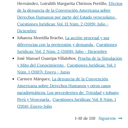
Hernández, Loiralith Margarita Chirinos Portillo,
Efectos
de la denuncia de la Convención Americana sobre
Derechos Humanos por parte del Estado venezolano
,
Cuestiones Jurídicas: Vol. 13 Núm. 2 (2019): Julio -
Diciembre
Johanna Montilla Bracho,
La acción procesal y sus
diferencias con la pretensión y demanda
,
Cuestiones
Jurídicas: Vol. 2 Núm. 2 (2008): Julio - Diciembre
José Manuel Guanipa Villalobos,
Prueba de la Simulación
y Mito del Conocimiento
,
Cuestiones Jurídicas: Vol. 1
Núm. 1 (2007): Enero - Junio
Carmen Márquez,
La denuncia de la Convención
Americana sobre Derechos Humanos y otros casos
paradigmáticos. Los precedentes de: Trinidad y tobago;
Perú y Venezuela
,
Cuestiones Jurídicas: Vol. 8 Núm. 1
(2014): Enero-Julio
1-10 de 130
Siguiente