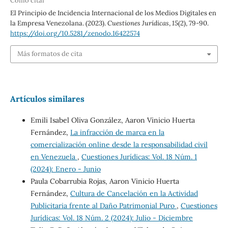
Cómo citar
El Principio de Incidencia Internacional de los Medios Digitales en
la Empresa Venezolana. (2023).
Cuestiones Jurídicas
,
15
(2), 79-90.
https://doi.org/10.5281/zenodo.16422574
Más formatos de cita
Artículos similares
Emili Isabel Oliva González, Aaron Vinicio Huerta
Fernández,
La infracción de marca en la
comercialización online desde la responsabilidad civil
en Venezuela
,
Cuestiones Jurídicas: Vol. 18 Núm. 1
(2024): Enero - Junio
Paula Cobarrubia Rojas, Aaron Vinicio Huerta
Fernández,
Cultura de Cancelación en la Actividad
Publicitaria frente al Daño Patrimonial Puro
,
Cuestiones
Jurídicas: Vol. 18 Núm. 2 (2024): Julio - Diciembre