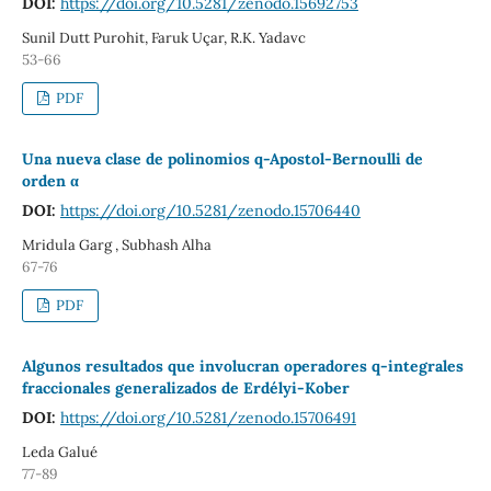
DOI:
https://doi.org/10.5281/zenodo.15692753
Sunil Dutt Purohit, Faruk Uçar, R.K. Yadavc
53-66
PDF
Una nueva clase de polinomios q-Apostol-Bernoulli de
orden α
DOI:
https://doi.org/10.5281/zenodo.15706440
Mridula Garg , Subhash Alha
67-76
PDF
Algunos resultados que involucran operadores q-integrales
fraccionales generalizados de Erdélyi-Kober
DOI:
https://doi.org/10.5281/zenodo.15706491
Leda Galué
77-89