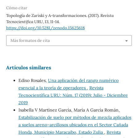
Cómo citar
Topología de Zariski y A-transformaciones. (2017).
Revista
Tecnocientífica URU
,
13
, 11-14.
https://doi.org/10.5281/zenodo.15625618
Más formatos de cita
Artículos similares
Edixo Rosales,
Una aplicación del rango numérico
esencial a la teoría de operadores
,
Revista
Tecnocientífica URU: Núm. 17 (2019): Julio - Diciembre
2019
Isabella V Martínez García, María A García Román,
Estabilización de suelo por métodos de mezcla aplicados
a suelos areno–arcillosos ubicados en el Sector Cañada
Honda, Municipio Maracaibo, Estado Zulia
,
Revista