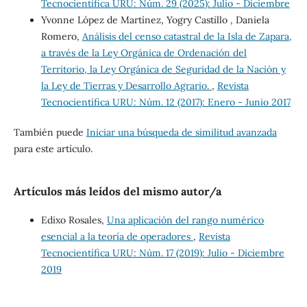
Tecnocientífica URU: Núm. 29 (2025): Julio - Diciembre
Yvonne López de Martínez, Yogry Castillo , Daniela
Romero,
Análisis del censo catastral de la Isla de Zapara,
a través de la Ley Orgánica de Ordenación del
Territorio, la Ley Orgánica de Seguridad de la Nación y
la Ley de Tierras y Desarrollo Agrario.
,
Revista
Tecnocientífica URU: Núm. 12 (2017): Enero - Junio 2017
También puede
Iniciar una búsqueda de similitud avanzada
para este artículo.
Artículos más leídos del mismo autor/a
Edixo Rosales,
Una aplicación del rango numérico
esencial a la teoría de operadores
,
Revista
Tecnocientífica URU: Núm. 17 (2019): Julio - Diciembre
2019